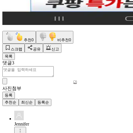
추천
0
비추천
0
스크랩
공유
신고
목록
댓글
3
사진첨부
등록
추천순
최신순
등록순
Jennifer