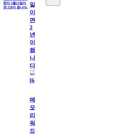
한지 3월12일이
일
면 2년이 됩니다.
이
면
2
년
이
됩
니
다.
[
64
]
메
모
리
워
드