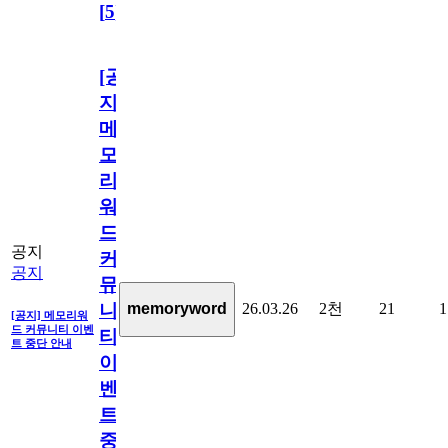
[
5
]
[공
지]
메
모
리
워
드
공지
커
공지
뮤
26.03.26
2천
21
1
memoryword
니
[공지] 메모리워
드 커뮤니티 이벤
티
트 중단 안내
이
벤
트
중