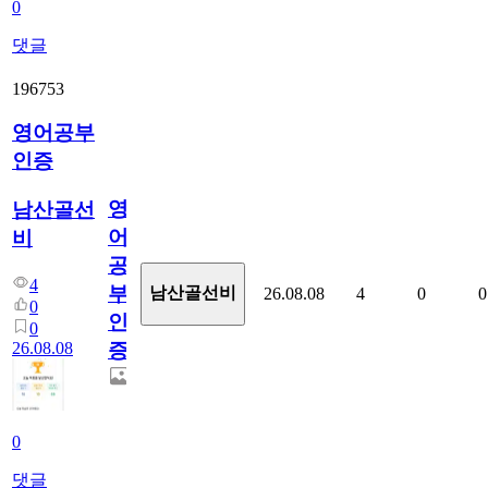
0
댓글
196753
영어공부
인증
영
남산골선
어
비
공
4
부
남산골선비
26.08.08
4
0
0
0
인
0
26.08.08
증
0
댓글