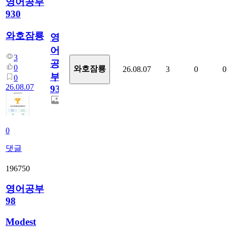
영어공부
930
와호잠룡
영
어
3
공
0
와호잠룡
26.08.07
3
0
0
부
0
26.08.07
930
0
댓글
196750
영어공부
98
Modest