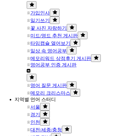
가입인사
일기쓰기
꽃 사진 자랑하기
미드/영드 추천 게시판
타임캡슐 열어보기
일상 속 영어공부
메모리워드 상점후기 게시판
영어공부 인증 게시판
영어 질문 게시판
메모리 크리스마스
지역별 언어 스터디
서울
경기
인천
대전/세종/충청