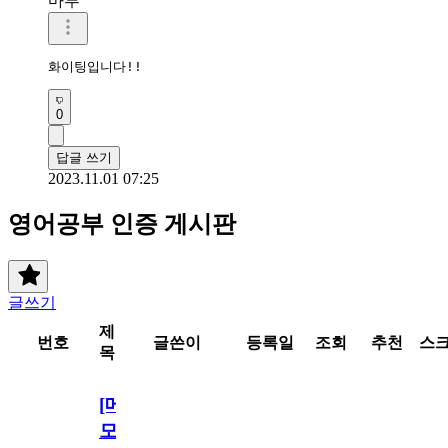
마루
화이팅입니다!!
0
답글 쓰기
2023.11.01 07:25
영어공부 인증 게시판
글쓰기
제
번호
글쓴이
등록일
조회
추천
스
목
[메
모