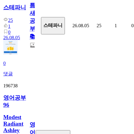
틈
스테파니
새
25
공
스테파니
26.08.05
25
1
0
1
부!
0
📚
26.08.05
0
댓글
196738
영어공부
96
Modest
Radiant
영
Ashley
어