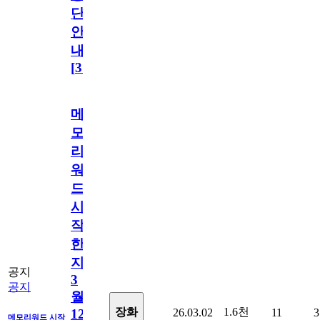
단
안
내
[
31
]
메
모
리
워
드
시
작
한
지
공지
3
공지
월
1.6천
장화
26.03.02
11
3
12
메모리워드 시작