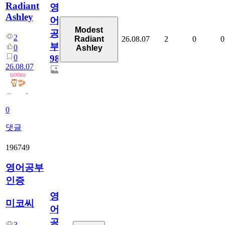
Radiant
영
Ashley
어
Modest
공
2
26.08.07
2
0
0
Radiant
부
0
Ashley
0
98
26.08.07
0
댓글
196749
영어공부
인증
영
미코씨
어
공
3