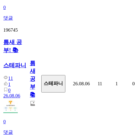
0
댓글
196745
틈새 공
부! 📚
틈
스테파니
새
11
공
스테파니
26.08.06
11
1
0
1
부!
0
📚
26.08.06
0
댓글