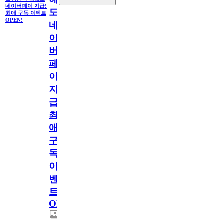
네이버페이 지급!
도
최애 구독 이벤트
OPEN!
네
이
버
페
이
지
급!
최
애
구
독
이
벤
트
OPEN!