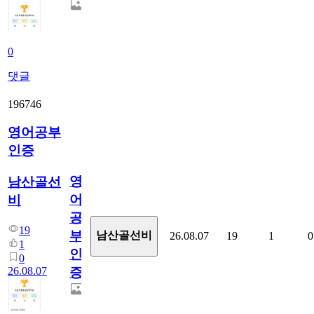
0
댓글
196746
영어공부
인증
영
남산골선
어
비
공
19
부
남산골선비
26.08.07
19
1
0
1
인
0
26.08.07
증