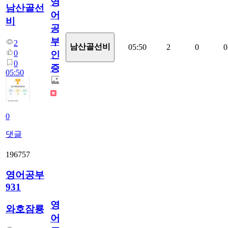
영
남산골선
어
비
공
부
2
남산골선비
05:50
2
0
0
0
인
0
증
05:50
0
댓글
196757
영어공부
931
영
와호잠룡
어