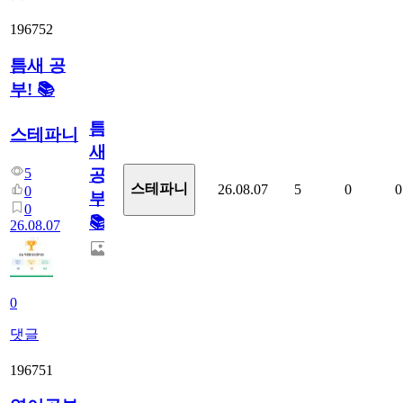
196752
틈새 공
부! 📚
틈
스테파니
새
5
공
스테파니
26.08.07
5
0
0
0
부!
0
📚
26.08.07
0
댓글
196751