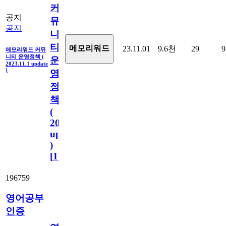
커
공지
뮤
공지
니
티
메모리워드
23.11.01
9.6천
29
9
메모리워드 커뮤
니티 운영정책 (
운
2023.11.1 update
)
영
정
책
(
2023.11.1
update
)
[
110
]
196759
영어공부
인증