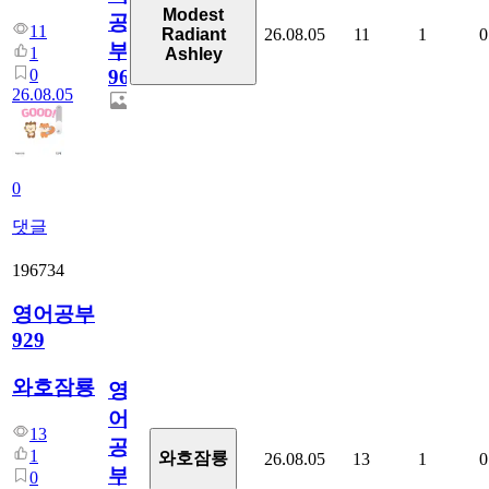
Modest
공
11
26.08.05
11
1
0
Radiant
부
1
Ashley
0
96
26.08.05
0
댓글
196734
영어공부
929
와호잠룡
영
어
13
공
1
와호잠룡
26.08.05
13
1
0
부
0