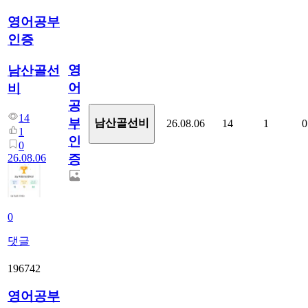
영어공부
인증
영
남산골선
어
비
공
14
부
남산골선비
26.08.06
14
1
0
1
인
0
26.08.06
증
0
댓글
196742
영어공부