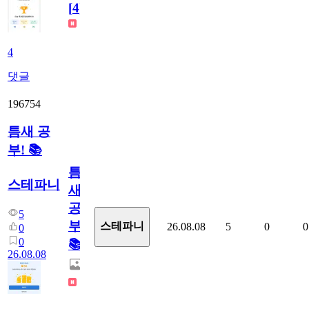
[
4
]
4
댓글
196754
틈새 공
부! 📚
틈
스테파니
새
공
5
부!
스테파니
26.08.08
5
0
0
0
0
📚
26.08.08