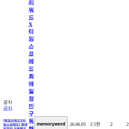
리
워
드
X
타
임
스
프
레
드]
최
애
일
정
공지
만
공지
구
독
[메모리워드X타
2.5천
memoryword
26.06.05
2
2
임스프레드] 최애
해
일정만 구독해도