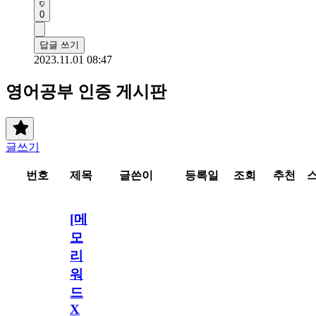
0
답글 쓰기
2023.11.01 08:47
영어공부 인증 게시판
글쓰기
번호
제목
글쓴이
등록일
조회
추천
[메
모
리
워
드
X