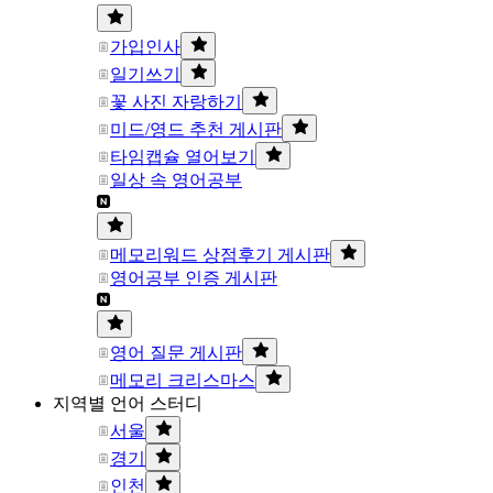
가입인사
일기쓰기
꽃 사진 자랑하기
미드/영드 추천 게시판
타임캡슐 열어보기
일상 속 영어공부
메모리워드 상점후기 게시판
영어공부 인증 게시판
영어 질문 게시판
메모리 크리스마스
지역별 언어 스터디
서울
경기
인천