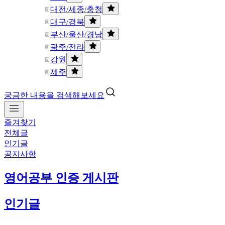
대전/세종/충청
대구/경북
부산/울산/경남
광주/전라
강원
제주
궁금한 내용을 검색해보세요
즐겨찾기
전체글
인기글
공지사항
영어공부 인증 게시판
인기글