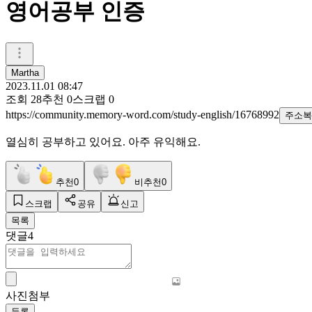
영어공부 인증
Martha
2023.11.01 08:47
조회
28
추천
0
스크랩
0
https://community.memory-word.com/study-english/16768992
주소복
열심히 공부하고 있어요. 아주 유익해요.
추천
0
비추천
0
스크랩
공유
신고
목록
댓글
4
사진첨부
등록