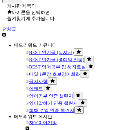
게시판 제목의
아이콘을 선택하면
즐겨찾기에 추가됩니다.
전체글
메모리워드 커뮤니티
BEST 인기글 (실시간)
BEST 인기글 (명예의 전당)
BEST 영어공부 팁 & 자료실
매일 1문장 초보영어회화
공지사항
이벤트
영어공부 인증 챌린지
영어말하기 인증 챌린지
회화 수업 인증 챌린지
메모리워드 게시판
자유이야기방