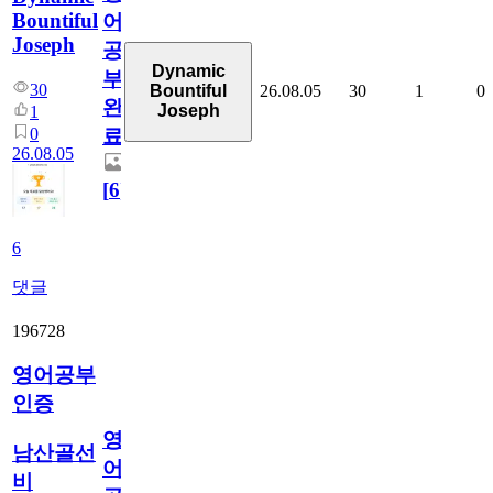
Bountiful
어
Joseph
공
Dynamic
부
30
26.08.05
30
1
0
Bountiful
완
Joseph
1
0
료
26.08.05
[
6
]
6
댓글
196728
영어공부
인증
영
남산골선
어
비