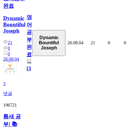
완료
영
Dynamic
Bountiful
어
Joseph
공
Dynamic
부
21
26.08.04
21
0
0
Bountiful
완
Joseph
0
0
료
26.08.04
[
3
]
3
댓글
196721
틈새 공
부! 📚