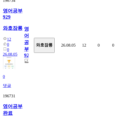
196734
영어공부
929
와호잠룡
영
어
12
공
0
와호잠룡
26.08.05
12
0
0
부
0
26.08.05
929
0
댓글
196731
영어공부
완료