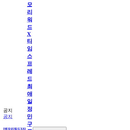
모
리
워
드
X
타
임
스
프
레
드]
최
애
일
정
공지
만
공지
구
[메모리워드X타