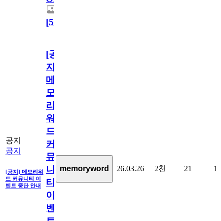
[
5
]
[공
지]
메
모
리
워
드
공지
커
공지
뮤
26.03.26
2천
21
1
memoryword
니
[공지] 메모리워
드 커뮤니티 이
티
벤트 중단 안내
이
벤
트