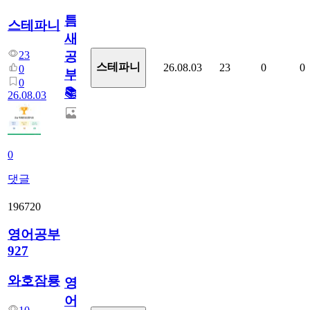
틈
스테파니
새
23
공
스테파니
26.08.03
23
0
0
0
부!
0
📚
26.08.03
0
댓글
196720
영어공부
927
와호잠룡
영
어