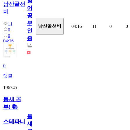
영
남산골선
어
비
공
부
11
남산골선비
04:16
11
0
0
0
인
0
증
04:16
0
댓글
196745
틈새 공
부! 📚
틈
스테파니
새