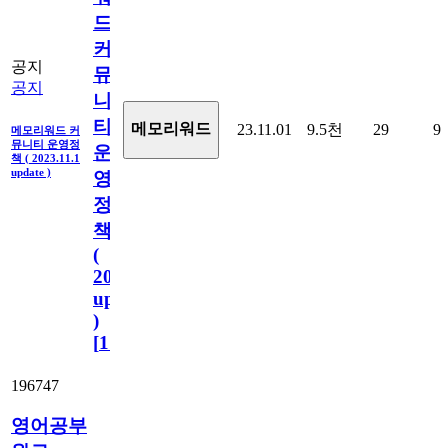
드
커
공지
뮤
공지
니
티
메모리워드
23.11.01
9.5천
29
9
메모리워드 커
뮤니티 운영정
운
책 ( 2023.11.1
update )
영
정
책
(
2023.11.1
update
)
[
110
]
196747
영어공부