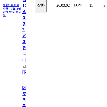
월
1.6천
장화
26.03.02
11
3
12
메모리워드 시
작한지 3월12일
일
이면 2년이 됩니
다.
이
면
2
년
이
됩
니
다.
[
64
]
메
모
리
워