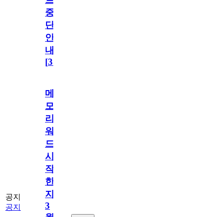
중
단
안
내
[
31
]
메
모
리
워
드
시
작
한
지
공지
3
공지