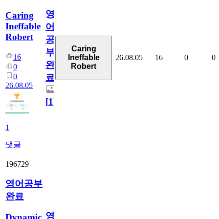
영
Caring
Ineffable
어
Robert
공
Caring
부
16
26.08.05
16
0
0
Ineffable
완
Robert
0
0
료
26.08.05
[
1
]
1
댓글
196729
영어공부
완료
영
Dynamic