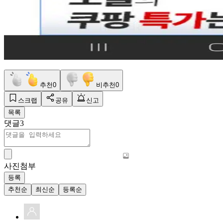
추천
0
비추천
0
스크랩
공유
신고
목록
댓글
3
사진첨부
등록
추천순
최신순
등록순