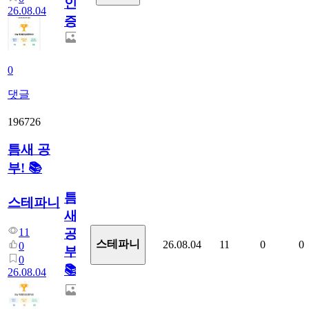
인
26.08.04
증
0
댓글
196726
틈새 공
부! 📚
틈
스테파니
새
11
공
스테파니
26.08.04
11
0
0
0
부!
0
📚
26.08.04