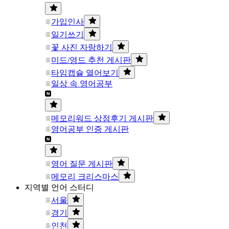
가입인사
일기쓰기
꽃 사진 자랑하기
미드/영드 추천 게시판
타임캡슐 열어보기
일상 속 영어공부
메모리워드 상점후기 게시판
영어공부 인증 게시판
영어 질문 게시판
메모리 크리스마스
지역별 언어 스터디
서울
경기
인천