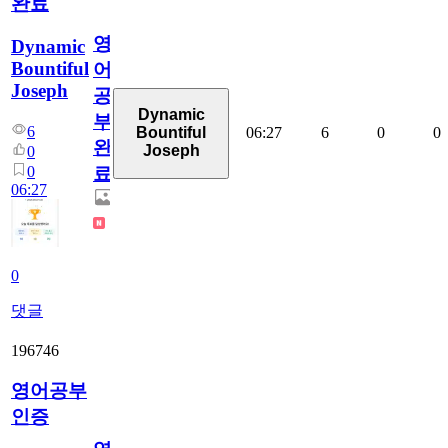
완료
영
Dynamic
Bountiful
어
Joseph
공
Dynamic
부
6
06:27
6
0
0
Bountiful
완
Joseph
0
0
료
06:27
0
댓글
196746
영어공부
인증