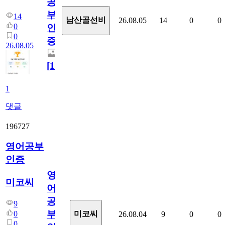
공
부
14
남산골선비
26.08.05
14
0
0
0
인
0
증
26.08.05
[
1
]
1
댓글
196727
영어공부
인증
영
미코씨
어
공
9
부
0
미코씨
26.08.04
9
0
0
0