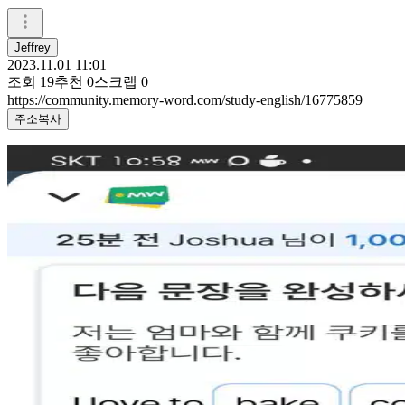
Jeffrey
2023.11.01 11:01
조회
19
추천
0
스크랩
0
https://community.memory-word.com/study-english/16775859
주소복사