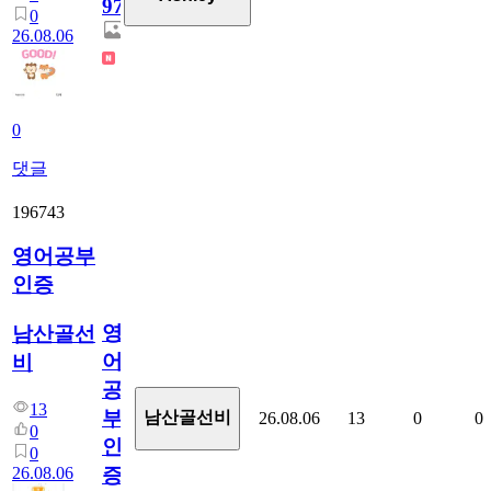
97
0
26.08.06
0
댓글
196743
영어공부
인증
영
남산골선
어
비
공
13
부
남산골선비
26.08.06
13
0
0
0
인
0
26.08.06
증