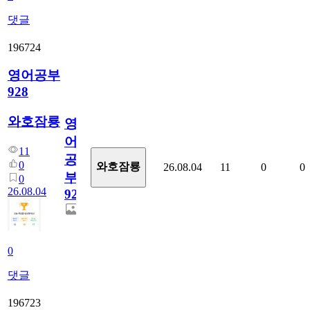
댓글
196724
영어공부
928
와호잠룡
영
어
11
공
0
와호잠룡
26.08.04
11
0
0
부
0
26.08.04
928
0
댓글
196723