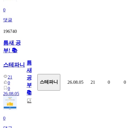
0
댓글
196740
틈새 공
부! 📚
틈
스테파니
새
21
공
스테파니
26.08.05
21
0
0
0
부!
0
📚
26.08.05
0