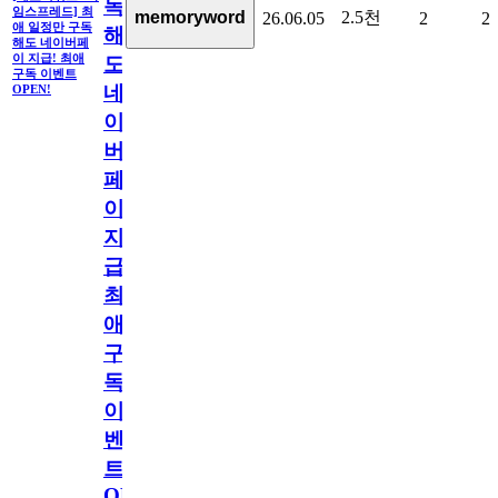
독
임스프레드] 최
2.5천
memoryword
26.06.05
2
2
애 일정만 구독
해
해도 네이버페
이 지급! 최애
도
구독 이벤트
네
OPEN!
이
버
페
이
지
급!
최
애
구
독
이
벤
트
OPEN!