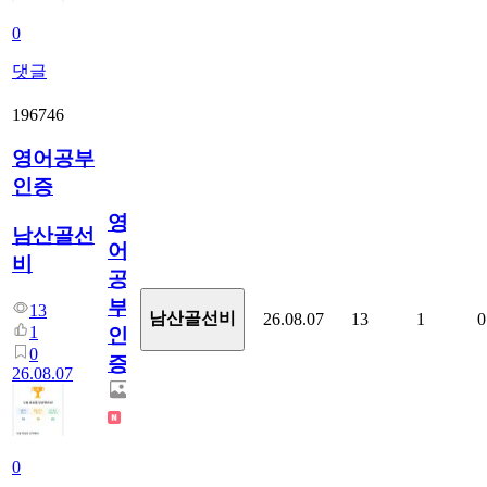
0
댓글
196746
영어공부
인증
영
남산골선
어
비
공
부
13
남산골선비
26.08.07
13
1
0
1
인
0
증
26.08.07
0