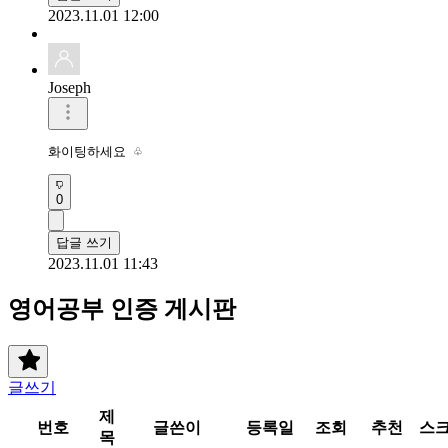
2023.11.01 12:00
Joseph
화이팅하세요 ♧
0
답글 쓰기
2023.11.01 11:43
영어공부 인증 게시판
글쓰기
제
번호
글쓴이
등록일
조회
추천
스
목