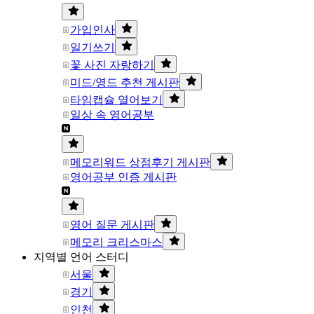
가입인사
일기쓰기
꽃 사진 자랑하기
미드/영드 추천 게시판
타임캡슐 열어보기
일상 속 영어공부
메모리워드 상점후기 게시판
영어공부 인증 게시판
영어 질문 게시판
메모리 크리스마스
지역별 언어 스터디
서울
경기
인천