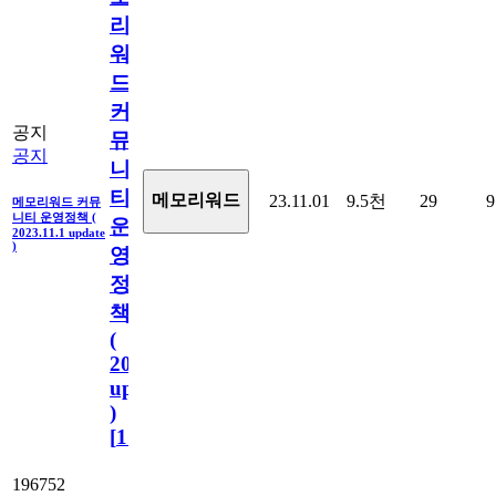
리
워
드
커
공지
뮤
공지
니
티
메모리워드
23.11.01
9.5천
29
9
메모리워드 커뮤
니티 운영정책 (
운
2023.11.1 update
)
영
정
책
(
2023.11.1
update
)
[
110
]
196752