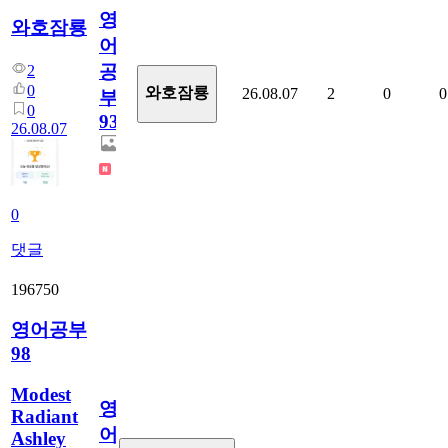
영
와호잠룡
어
공
2
0
와호잠룡
26.08.07
2
0
0
부
0
930
26.08.07
0
댓글
196750
영어공부
98
Modest
영
Radiant
어
Ashley