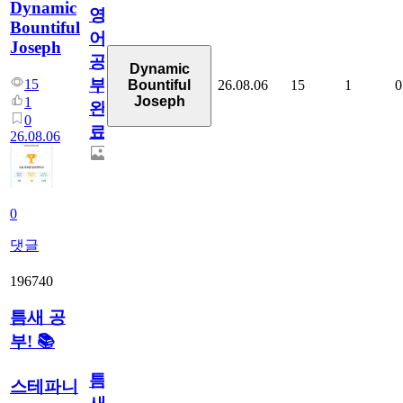
Dynamic
영
Bountiful
어
Joseph
공
Dynamic
부
15
26.08.06
15
1
0
Bountiful
Joseph
1
완
0
료
26.08.06
0
댓글
196740
틈새 공
부! 📚
틈
스테파니