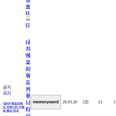
트
OPEN!
[
5
]
[공
지]
메
모
리
워
드
공지
커
공지
뮤
26.03.26
2천
21
1
memoryword
니
[공지] 메모리워
드 커뮤니티 이벤
티
트 중단 안내
이