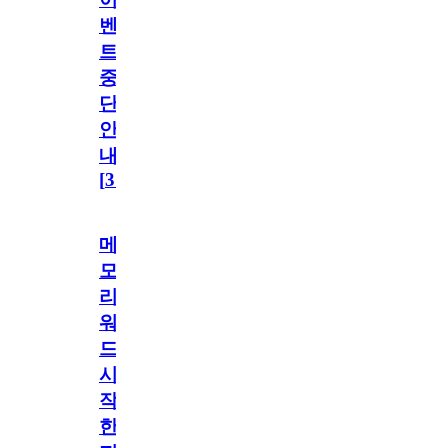
벤
트
중
단
안
내
[
31
]
메
모
리
워
드
시
작
한