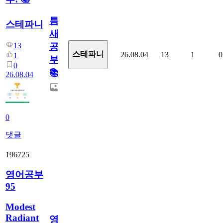
틈
스테파니
새
13
공
스테파니
26.08.04
13
1
0
1
부!
0
📚
26.08.04
0
댓글
196725
영어공부
95
Modest
Radiant
영