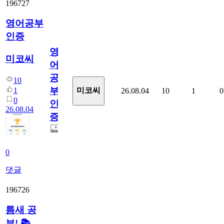
196727
영어공부
인증
영
미코씨
어
공
10
부
1
미코씨
26.08.04
10
1
0
0
인
26.08.04
증
0
댓글
196726
틈새 공
부! 📚