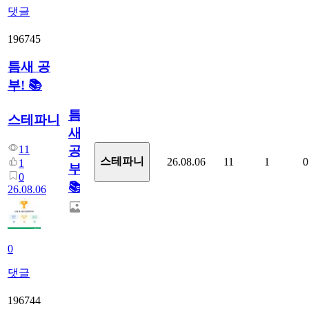
댓글
196745
틈새 공
부! 📚
틈
스테파니
새
11
공
스테파니
26.08.06
11
1
0
1
부!
0
📚
26.08.06
0
댓글
196744