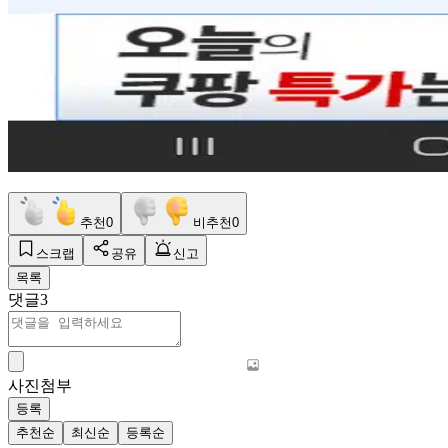
추천
0
비추천
0
스크랩
공유
신고
목록
댓글
3
사진첨부
등록
추천순
최신순
등록순