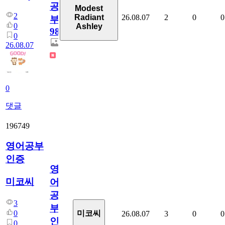
공
Modest
2
26.08.07
2
0
0
Radiant
부
0
Ashley
98
0
26.08.07
0
댓글
196749
영어공부
인증
영
미코씨
어
공
3
부
0
미코씨
26.08.07
3
0
0
인
0