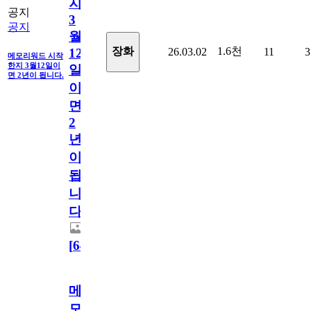
지
공지
3
공지
월
1.6천
장화
26.03.02
11
3
12
메모리워드 시작
한지 3월12일이
일
면 2년이 됩니다.
이
면
2
년
이
됩
니
다.
[
64
]
메
모