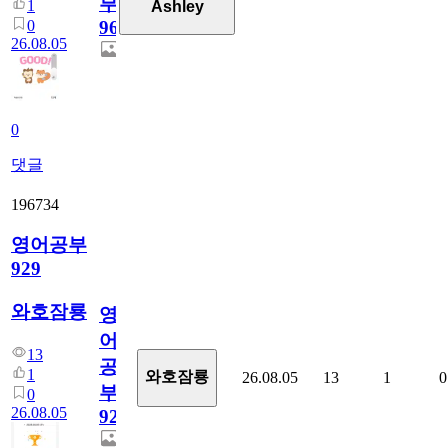
부
1
Ashley
0
96
26.08.05
0
댓글
196734
영어공부
929
와호잠룡
영
어
13
공
1
와호잠룡
26.08.05
13
1
0
부
0
26.08.05
929