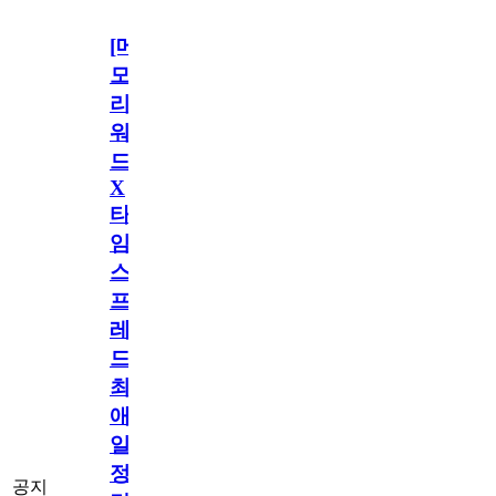
[메
모
리
워
드
X
타
임
스
프
레
드]
최
애
일
정
공지