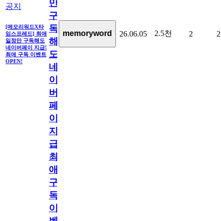
만
공지
구
독
[메모리워드X타
2.5천
memoryword
26.06.05
2
2
임스프레드] 최애
해
일정만 구독해도
네이버페이 지급!
도
최애 구독 이벤트
OPEN!
네
이
버
페
이
지
급!
최
애
구
독
이
벤