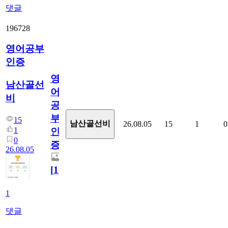
댓글
196728
영어공부
인증
영
남산골선
어
비
공
부
15
남산골선비
26.08.05
15
1
0
1
인
0
증
26.08.05
[
1
]
1
댓글