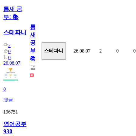
틈새 공
부! 📚
틈
스테파니
새
공
2
부!
스테파니
26.08.07
2
0
0
0
0
📚
26.08.07
0
댓글
196751
영어공부
930