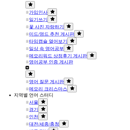
가입인사
일기쓰기
꽃 사진 자랑하기
미드/영드 추천 게시판
타임캡슐 열어보기
일상 속 영어공부
메모리워드 상점후기 게시판
영어공부 인증 게시판
영어 질문 게시판
메모리 크리스마스
지역별 언어 스터디
서울
경기
인천
대전/세종/충청