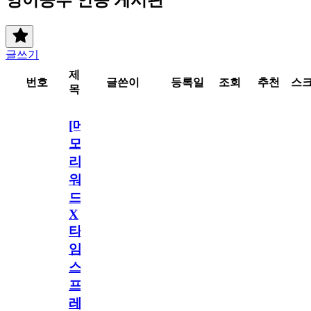
글쓰기
제
번호
글쓴이
등록일
조회
추천
스
목
[메
모
리
워
드
X
타
임
스
프
레