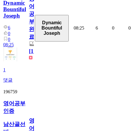
Dynamic
어
Bountiful
공
Joseph
부
Dynamic
6
08:25
6
0
0
Bountiful
완
Joseph
0
료
0
08:25
[
1
]
1
댓글
196759
영어공부
인증
영
남산골선
어