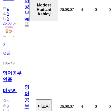
어
Modest
공
4
26.08.07
4
0
0
Radiant
부
0
Ashley
0
98
26.08.07
0
댓글
196749
영어공부
인증
영
미코씨
어
공
4
부
0
미코씨
26.08.07
4
0
0