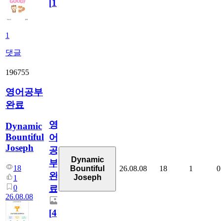
[
1
]
1
댓글
196755
영어공부
완료
영
Dynamic
Bountiful
어
Joseph
공
Dynamic
부
18
26.08.08
18
1
0
Bountiful
완
Joseph
1
0
료
26.08.08
[
4
]