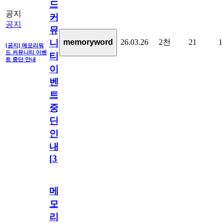
드
공지
커
공지
뮤
26.03.26
2천
21
1
memoryword
니
[공지] 메모리워
드 커뮤니티 이벤
티
트 중단 안내
이
벤
트
중
단
안
내
[
31
]
메
모
리