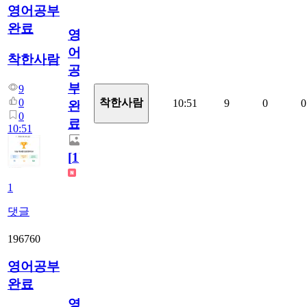
영어공부
완료
영
어
착한사람
공
부
9
0
착한사람
10:51
9
0
0
완
0
료
10:51
[
1
]
1
댓글
196760
영어공부
완료
영