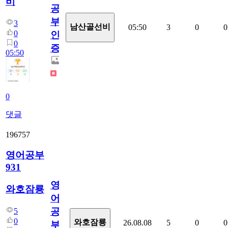
비
공
부
3
남산골선비
05:50
3
0
0
0
인
0
증
05:50
0
댓글
196757
영어공부
931
영
와호잠룡
어
공
5
0
와호잠룡
26.08.08
5
0
0
부