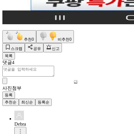
추천
0
비추천
0
스크랩
공유
신고
목록
댓글
4
사진첨부
등록
추천순
최신순
등록순
Debra