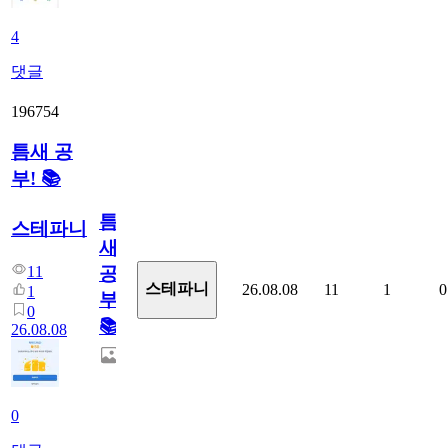
4
댓글
196754
틈새 공
부! 📚
틈
스테파니
새
11
공
스테파니
26.08.08
11
1
0
1
부!
0
📚
26.08.08
0