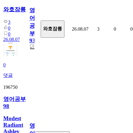
와호잠룡
영
어
3
공
0
와호잠룡
26.08.07
3
0
0
부
0
26.08.07
930
0
댓글
196750
영어공부
98
Modest
Radiant
영
Ashley