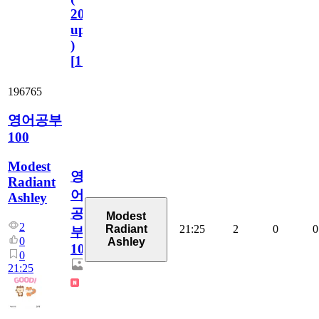
2023.11.1
update
)
[
110
]
196765
영어공부
100
Modest
영
Radiant
어
Ashley
공
Modest
2
21:25
2
0
0
Radiant
부
0
Ashley
100
0
21:25