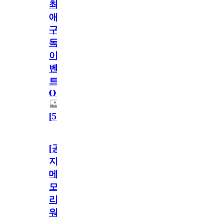
최
애
구
독
이
벤
트
OPEN!
[
5
]
[공
지]
메
모
리
워