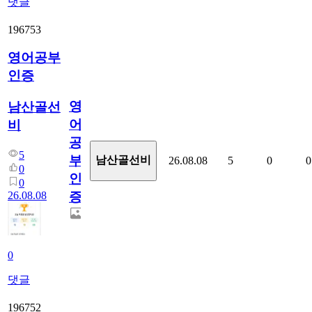
댓글
196753
영어공부
인증
영
남산골선
어
비
공
5
부
남산골선비
26.08.08
5
0
0
0
인
0
26.08.08
증
0
댓글
196752