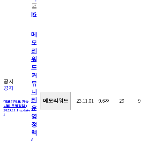
[
64
]
메
모
리
워
드
커
공지
뮤
공지
니
티
메모리워드
23.11.01
9.6천
29
9
메모리워드 커뮤
니티 운영정책 (
운
2023.11.1 update
)
영
정
책
(