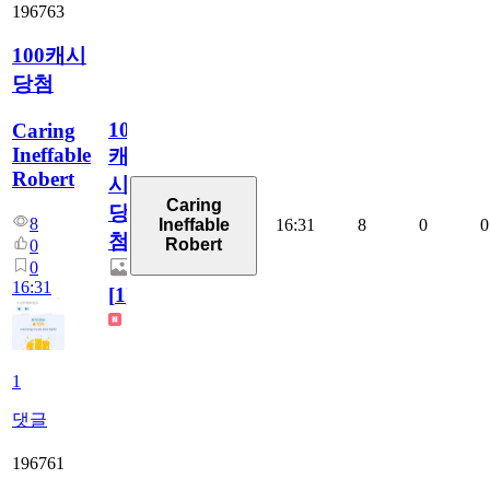
196763
100캐시
당첨
100
Caring
Ineffable
캐
Robert
시
Caring
당
8
16:31
8
0
0
Ineffable
첨
Robert
0
0
16:31
[
1
]
1
댓글
196761