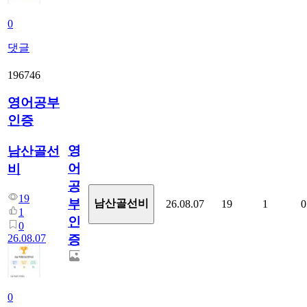
0
댓글
196746
영어공부
인증
영
남산골선
어
비
공
19
부
남산골선비
26.08.07
19
1
0
1
인
0
26.08.07
증
0