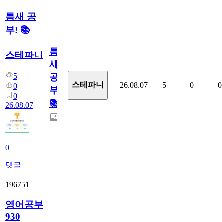
틈새 공
부! 📚
틈
스테파니
새
5
공
스테파니
26.08.07
5
0
0
0
부!
0
📚
26.08.07
0
댓글
196751
영어공부
930