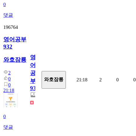
0
댓글
196764
영어공부
932
영
와호잠룡
어
공
2
0
와호잠룡
21:18
2
0
0
부
0
932
21:18
0
댓글