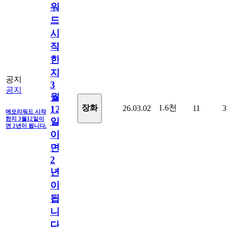
워
드
시
작
한
지
공지
3
공지
월
1.6천
장화
26.03.02
11
3
12
메모리워드 시작
한지 3월12일이
일
면 2년이 됩니다.
이
면
2
년
이
됩
니
다.