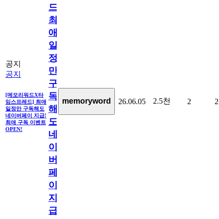
드]
최
애
일
정
공지
만
공지
구
독
[메모리워드X타
2.5천
memoryword
26.06.05
2
2
임스프레드] 최애
해
일정만 구독해도
네이버페이 지급!
도
최애 구독 이벤트
OPEN!
네
이
버
페
이
지
급!