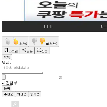
추천
0
비추천
0
스크랩
공유
신고
목록
댓글
8
사진첨부
등록
추천순
최신순
등록순