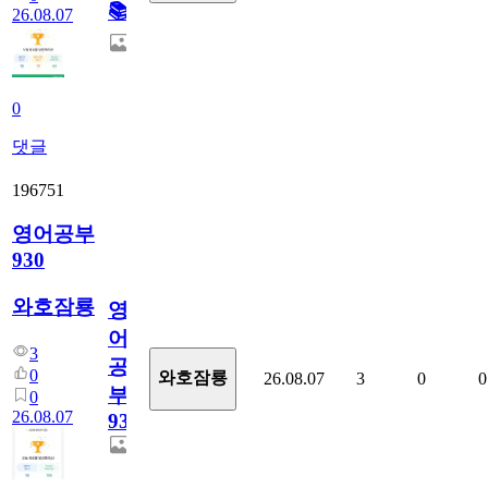
📚
26.08.07
0
댓글
196751
영어공부
930
와호잠룡
영
어
3
공
0
와호잠룡
26.08.07
3
0
0
부
0
26.08.07
930