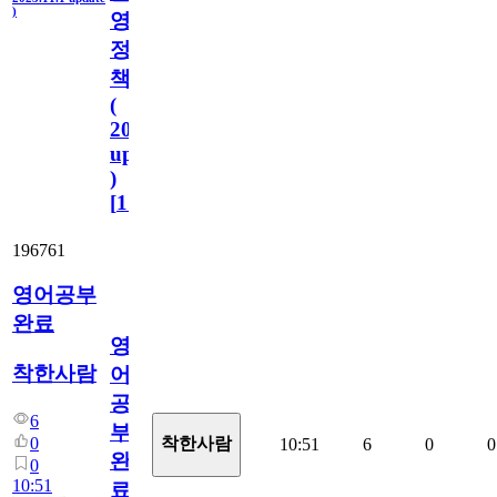
)
영
정
책
(
2023.11.1
update
)
[
110
]
196761
영어공부
완료
영
착한사람
어
공
6
부
0
착한사람
10:51
6
0
0
완
0
10:51
료