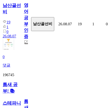
영
남산골선
어
비
공
19
부
남산골선비
26.08.07
19
1
0
1
인
0
26.08.07
증
0
댓글
196745
틈새 공
부! 📚
틈
스테파니
새