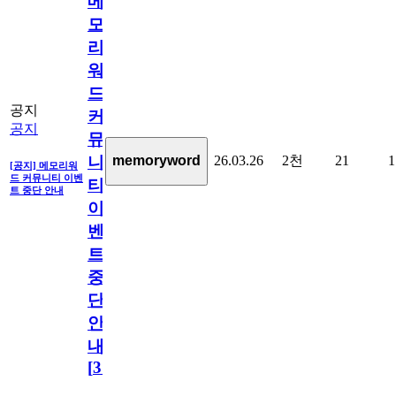
메
모
리
워
드
공지
커
공지
뮤
26.03.26
2천
21
1
memoryword
니
[공지] 메모리워
드 커뮤니티 이벤
티
트 중단 안내
이
벤
트
중
단
안
내
[
31
]