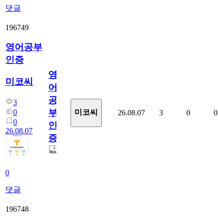
댓글
196749
영어공부
인증
영
미코씨
어
공
3
부
0
미코씨
26.08.07
3
0
0
0
인
26.08.07
증
0
댓글
196748