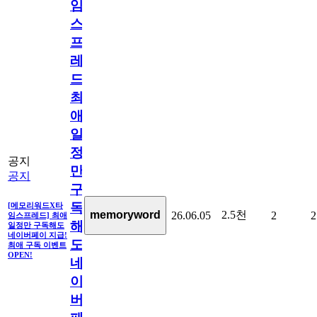
임
스
프
레
드]
최
애
일
정
공지
만
공지
구
독
[메모리워드X타
2.5천
memoryword
26.06.05
2
2
임스프레드] 최애
해
일정만 구독해도
네이버페이 지급!
도
최애 구독 이벤트
OPEN!
네
이
버