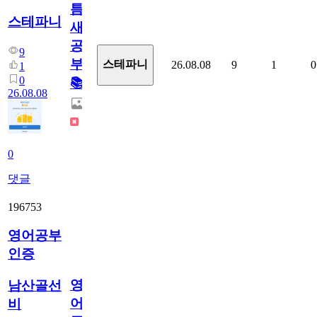
틈
스테파니
새
공
9
부!
스테파니
26.08.08
9
1
0
1
0
📚
26.08.08
0
댓글
196753
영어공부
인증
영
남산골선
어
비