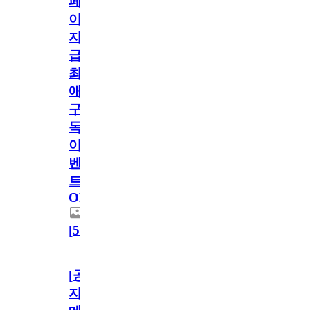
페
이
지
급!
최
애
구
독
이
벤
트
OPEN!
[
5
]
[공
지]