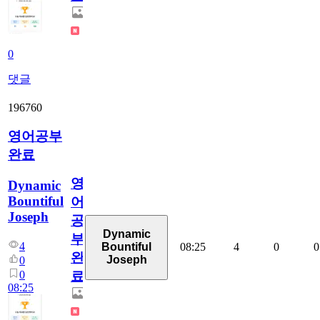
0
댓글
196760
영어공부
완료
영
Dynamic
Bountiful
어
Joseph
공
Dynamic
부
4
08:25
4
0
0
Bountiful
완
Joseph
0
0
료
08:25