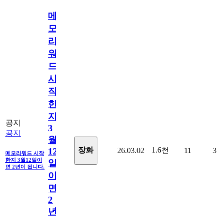
메
모
리
워
드
시
작
한
지
공지
3
공지
월
1.6천
장화
26.03.02
11
3
12
메모리워드 시작
한지 3월12일이
일
면 2년이 됩니다.
이
면
2
년