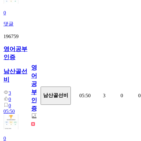
0
댓글
196759
영어공부
인증
영
남산골선
어
비
공
부
3
남산골선비
05:50
3
0
0
0
인
0
증
05:50
0