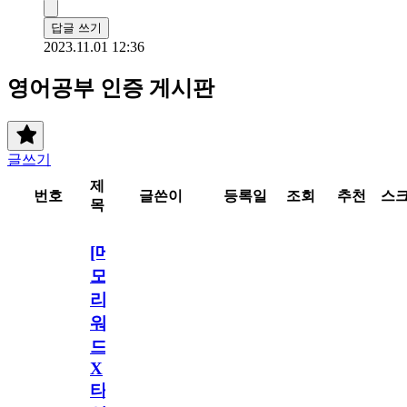
답글 쓰기
2023.11.01 12:36
영어공부 인증 게시판
글쓰기
제
번호
글쓴이
등록일
조회
추천
스
목
[메
모
리
워
드
X
타