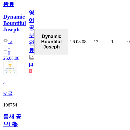
완료
영
Dynamic
어
Bountiful
공
Joseph
부
Dynamic
12
26.08.08
12
1
0
Bountiful
완
Joseph
1
료
0
26.08.08
[
4
]
4
댓글
196754
틈새 공
부! 📚