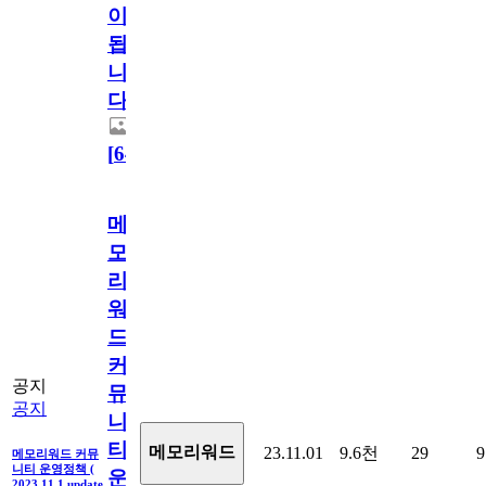
이
됩
니
다.
[
64
]
메
모
리
워
드
커
공지
뮤
공지
니
티
메모리워드
23.11.01
9.6천
29
9
메모리워드 커뮤
니티 운영정책 (
운
2023.11.1 update