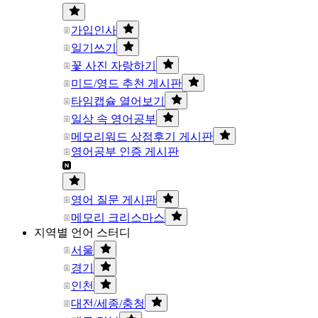
가입인사
일기쓰기
꽃 사진 자랑하기
미드/영드 추천 게시판
타임캡슐 열어보기
일상 속 영어공부
메모리워드 상점후기 게시판
영어공부 인증 게시판
영어 질문 게시판
메모리 크리스마스
지역별 언어 스터디
서울
경기
인천
대전/세종/충청