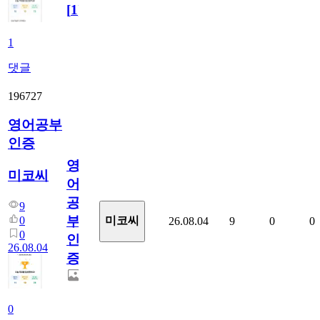
[
1
]
1
댓글
196727
영어공부
인증
영
미코씨
어
공
9
부
0
미코씨
26.08.04
9
0
0
0
인
26.08.04
증
0