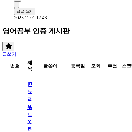
답글 쓰기
2023.11.01 12:43
영어공부 인증 게시판
글쓰기
제
번호
글쓴이
등록일
조회
추천
스크
목
[메
모
리
워
드
X
타