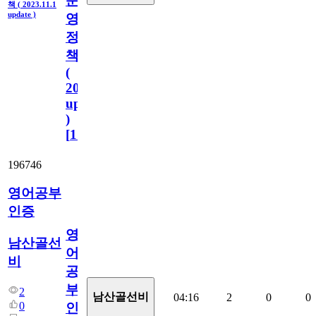
운
책 ( 2023.11.1
update )
영
정
책
(
2023.11.1
update
)
[
110
]
196746
영어공부
인증
영
남산골선
어
비
공
부
2
남산골선비
04:16
2
0
0
0
인