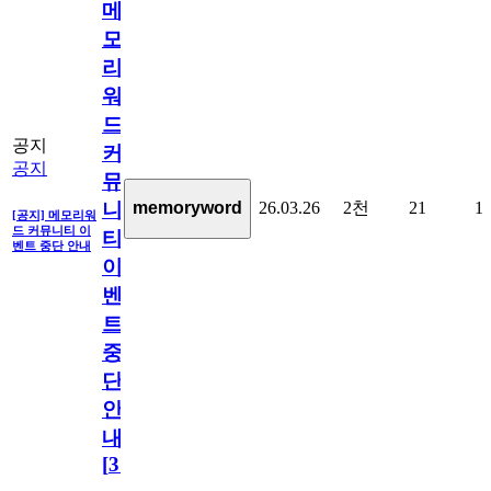
메
모
리
워
드
공지
커
공지
뮤
26.03.26
2천
21
1
memoryword
니
[공지] 메모리워
드 커뮤니티 이
티
벤트 중단 안내
이
벤
트
중
단
안
내
[
31
]