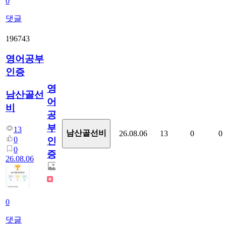
0
댓글
196743
영어공부
인증
영
남산골선
어
비
공
부
13
남산골선비
26.08.06
13
0
0
0
인
0
증
26.08.06
0
댓글