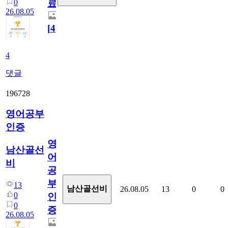
0
료
26.08.05
[
4
]
4
댓글
196728
영어공부
인증
영
남산골선
어
비
공
부
13
남산골선비
26.08.05
13
0
0
0
인
0
증
26.08.05