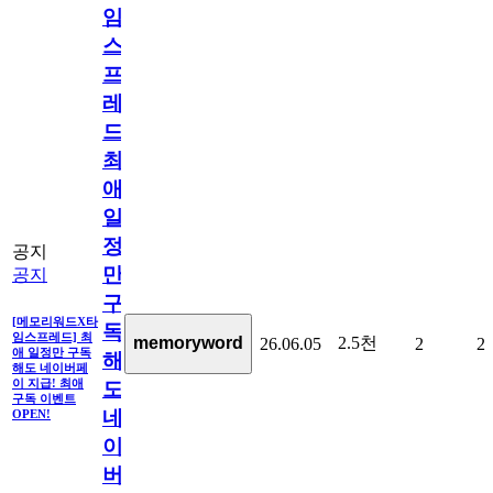
임
스
프
레
드]
최
애
일
정
공지
만
공지
구
[메모리워드X타
독
임스프레드] 최
2.5천
memoryword
26.06.05
2
2
애 일정만 구독
해
해도 네이버페
이 지급! 최애
도
구독 이벤트
네
OPEN!
이
버