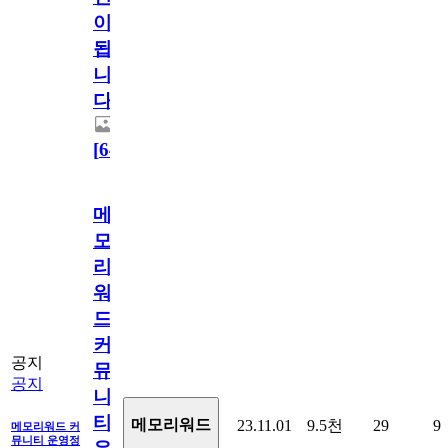
이
됩
니
다.
[
64
]
메
모
리
워
드
커
공지
뮤
공지
니
티
메모리워드
23.11.01
9.5천
29
9
메모리워드 커
뮤니티 운영정