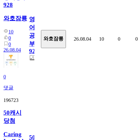
928
와호잠룡
영
어
10
공
0
와호잠룡
26.08.04
10
0
0
부
0
26.08.04
928
0
댓글
196723
50캐시
당첨
Caring
50