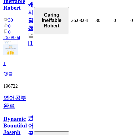
Ineffable
캐
Robert
시
Caring
당
30
26.08.04
30
0
0
Ineffable
Robert
0
첨
0
26.08.04
[
1
]
1
댓글
196722
영어공부
완료
영
Dynamic
Bountiful
어
Joseph
공