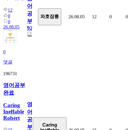
어
12
공
0
와호잠룡
26.08.05
12
0
0
부
0
26.08.05
929
0
댓글
196731
영어공부
완료
영
Caring
Ineffable
어
Robert
공
Caring
부
15