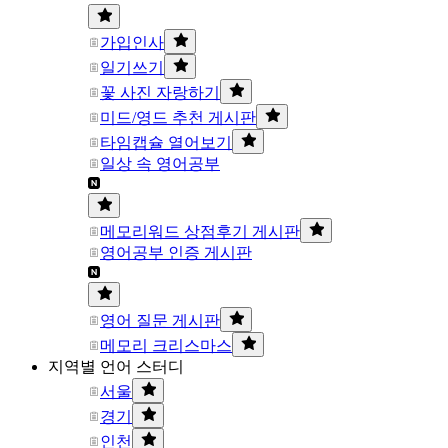
가입인사
일기쓰기
꽃 사진 자랑하기
미드/영드 추천 게시판
타임캡슐 열어보기
일상 속 영어공부
메모리워드 상점후기 게시판
영어공부 인증 게시판
영어 질문 게시판
메모리 크리스마스
지역별 언어 스터디
서울
경기
인천