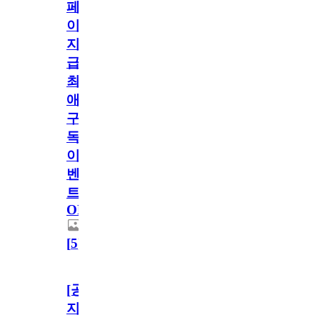
페
이
지
급!
최
애
구
독
이
벤
트
OPEN!
[
5
]
[공
지]