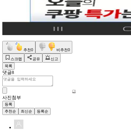
추천
0
비추천
0
스크랩
공유
신고
목록
댓글
8
사진첨부
등록
추천순
최신순
등록순