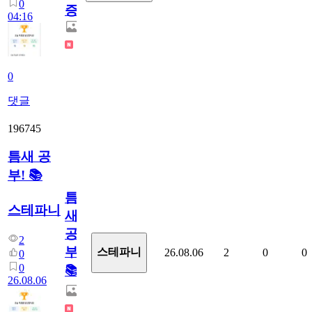
0
증
04:16
0
댓글
196745
틈새 공
부! 📚
틈
스테파니
새
공
2
부!
스테파니
26.08.06
2
0
0
0
0
📚
26.08.06