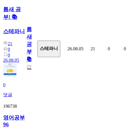
틈새 공
부! 📚
틈
스테파니
새
21
공
스테파니
26.08.05
21
0
0
0
부!
0
📚
26.08.05
0
댓글
196738
영어공부
96