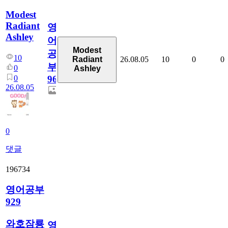
Modest
Radiant
영
Ashley
어
Modest
공
10
26.08.05
10
0
0
Radiant
부
0
Ashley
0
96
26.08.05
0
댓글
196734
영어공부
929
와호잠룡
영