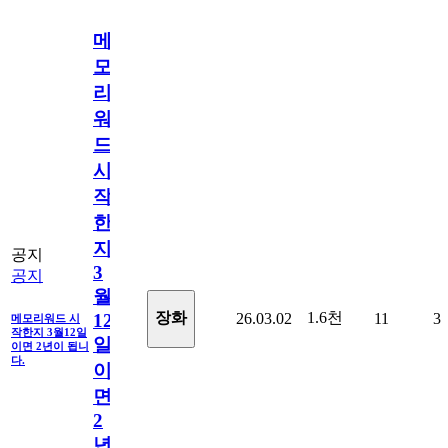
메
모
리
워
드
시
작
한
지
공지
3
공지
월
1.6천
장화
26.03.02
11
3
12
메모리워드 시
작한지 3월12일
일
이면 2년이 됩니
다.
이
면
2
년