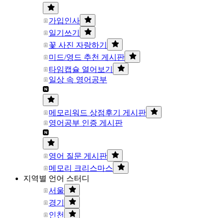
가입인사
일기쓰기
꽃 사진 자랑하기
미드/영드 추천 게시판
타임캡슐 열어보기
일상 속 영어공부
메모리워드 상점후기 게시판
영어공부 인증 게시판
영어 질문 게시판
메모리 크리스마스
지역별 언어 스터디
서울
경기
인천