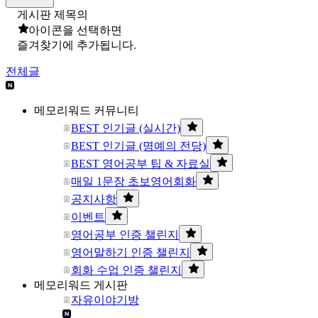
게시판 제목의
아이콘을 선택하면
즐겨찾기에 추가됩니다.
전체글
메모리워드 커뮤니티
BEST 인기글 (실시간)
BEST 인기글 (명예의 전당)
BEST 영어공부 팁 & 자료실
매일 1문장 초보영어회화
공지사항
이벤트
영어공부 인증 챌린지
영어말하기 인증 챌린지
회화 수업 인증 챌린지
메모리워드 게시판
자유이야기방