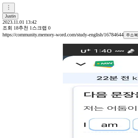
Justin
2023.11.01 13:42
조회
18
추천
1
스크랩
0
https://community.memory-word.com/study-english/16784644
주소복