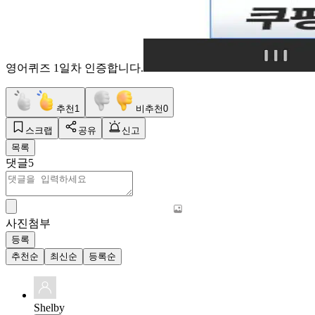
영어퀴즈 1일차 인증합니다.
추천
1
비추천
0
스크랩
공유
신고
목록
댓글
5
사진첨부
등록
추천순
최신순
등록순
Shelby