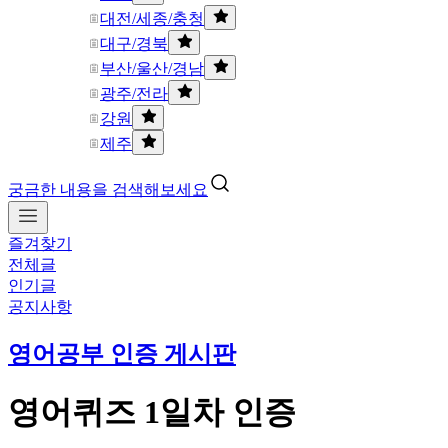
대전/세종/충청
대구/경북
부산/울산/경남
광주/전라
강원
제주
궁금한 내용을 검색해보세요
즐겨찾기
전체글
인기글
공지사항
영어공부 인증 게시판
영어퀴즈 1일차 인증