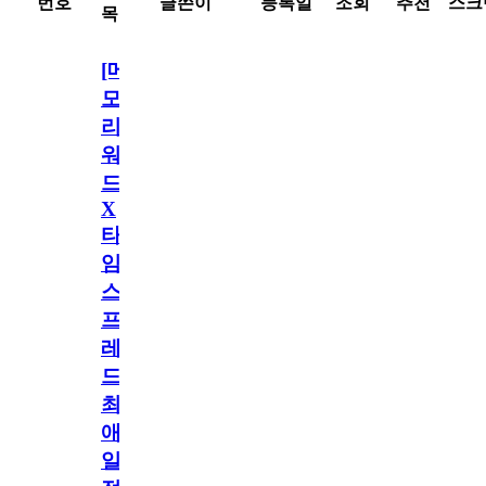
번호
글쓴이
등록일
조회
추천
스크
목
[메
모
리
워
드
X
타
임
스
프
레
드]
최
애
일