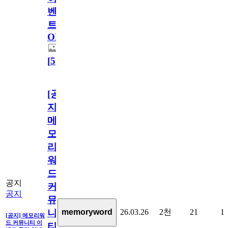
벤
트
OPEN!
[
5
]
[공
지]
메
모
리
워
드
공지
커
공지
뮤
26.03.26
2천
21
1
memoryword
니
[공지] 메모리워
드 커뮤니티 이
티