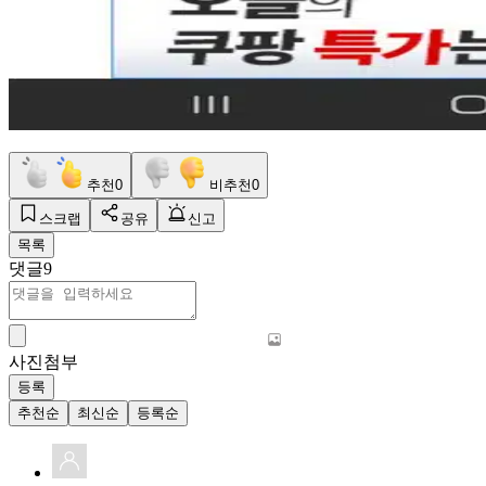
추천
0
비추천
0
스크랩
공유
신고
목록
댓글
9
사진첨부
등록
추천순
최신순
등록순