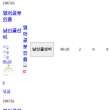
196743
영어공부
인증
영
남산골선
어
비
공
부
2
남산골선비
06:26
2
0
0
0
인
0
증
06:26
0
댓글
196742