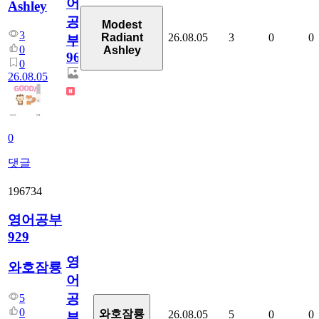
어
Ashley
공
Modest
3
26.08.05
3
0
0
Radiant
부
0
Ashley
96
0
26.08.05
0
댓글
196734
영어공부
929
영
와호잠룡
어
공
5
0
와호잠룡
26.08.05
5
0
0
부