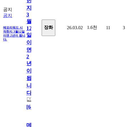
한
지
공지
3
공지
월
1.6천
장화
26.03.02
11
3
12
메모리워드 시
작한지 3월12일
일
이면 2년이 됩니
다.
이
면
2
년
이
됩
니
다.
[
64
]
메