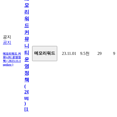
모
리
워
드
커
공지
뮤
공지
니
티
메모리워드
23.11.01
9.5천
29
9
메모리워드 커
뮤니티 운영정
운
책 ( 2023.11.1
update )
영
정
책
(
2023.11.1
update
)
[
110
]