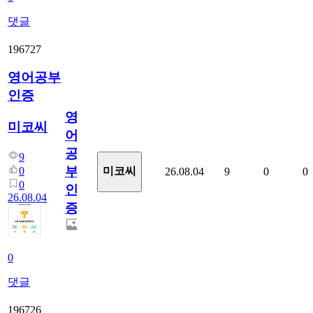
댓글
196727
영어공부
인증
영
미코씨
어
공
9
부
0
미코씨
26.08.04
9
0
0
0
인
26.08.04
증
0
댓글
196726