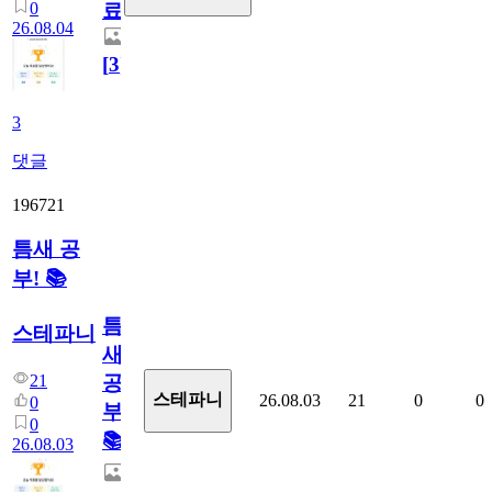
0
료
26.08.04
[
3
]
3
댓글
196721
틈새 공
부! 📚
틈
스테파니
새
21
공
스테파니
26.08.03
21
0
0
0
부!
0
📚
26.08.03