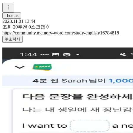
Thomas
2023.11.01 13:44
조회
20
추천
0
스크랩
0
https://community.memory-word.com/study-english/16784818
주소복사