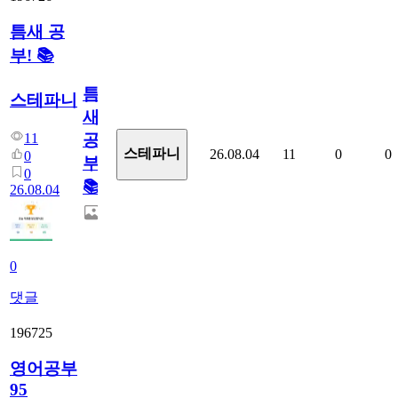
틈새 공
부! 📚
틈
스테파니
새
11
공
스테파니
26.08.04
11
0
0
0
부!
0
📚
26.08.04
0
댓글
196725
영어공부
95