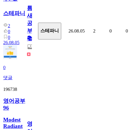
틈
스테파니
새
공
2
부!
스테파니
26.08.05
2
0
0
0
0
📚
26.08.05
0
댓글
196738
영어공부
96
Modest
영
Radiant