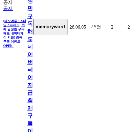
정
공지
만
공지
구
[메모리워드X타
독
임스프레드] 최
2.5천
memoryword
26.06.05
2
2
애 일정만 구독
해
해도 네이버페
이 지급! 최애
도
구독 이벤트
네
OPEN!
이
버
페
이
지
급!
최
애
구
독
이