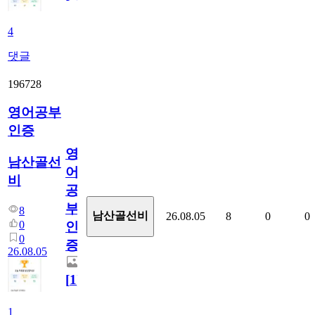
4
댓글
196728
영어공부
인증
영
남산골선
어
비
공
부
8
남산골선비
26.08.05
8
0
0
0
인
0
증
26.08.05
[
1
]
1