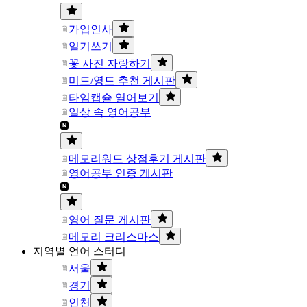
가입인사
일기쓰기
꽃 사진 자랑하기
미드/영드 추천 게시판
타임캡슐 열어보기
일상 속 영어공부
메모리워드 상점후기 게시판
영어공부 인증 게시판
영어 질문 게시판
메모리 크리스마스
지역별 언어 스터디
서울
경기
인천