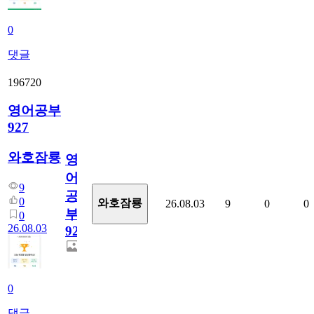
0
댓글
196720
영어공부
927
와호잠룡
영
어
9
공
0
와호잠룡
26.08.03
9
0
0
부
0
26.08.03
927
0
댓글