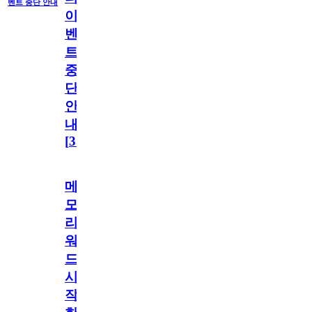
벤트 중단 안내
이
벤
트
중
단
안
내
[
31
]
메
모
리
워
드
시
작