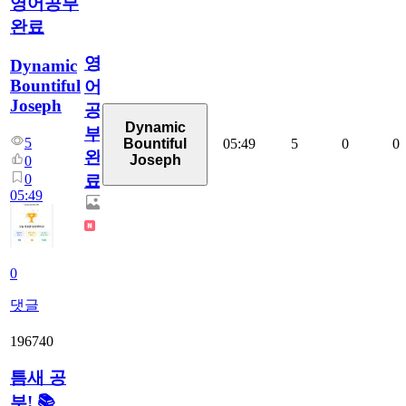
영어공부
완료
영
Dynamic
Bountiful
어
Joseph
공
Dynamic
부
5
05:49
5
0
0
Bountiful
완
Joseph
0
0
료
05:49
0
댓글
196740
틈새 공
부! 📚