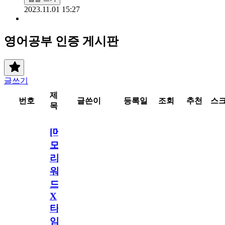
2023.11.01 15:27
영어공부 인증 게시판
글쓰기
제
번호
글쓴이
등록일
조회
추천
스
목
[메
모
리
워
드
X
타
임