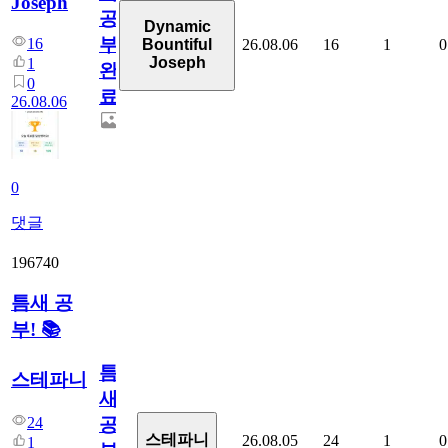
Joseph
공
Dynamic
부
16
26.08.06
16
1
0
Bountiful
Joseph
1
완
0
료
26.08.06
0
댓글
196740
틈새 공
부! 📚
틈
스테파니
새
24
공
스테파니
26.08.05
24
1
0
1