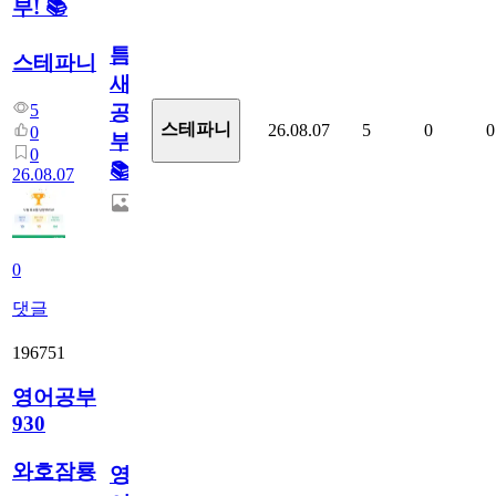
부! 📚
틈
스테파니
새
5
공
스테파니
26.08.07
5
0
0
0
부!
0
📚
26.08.07
0
댓글
196751
영어공부
930
와호잠룡
영