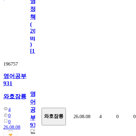
영
정
책
(
2023.11.1
update
)
[
110
]
196757
영어공부
931
영
와호잠룡
어
공
4
0
와호잠룡
26.08.08
4
0
0
부
0
931
26.08.08