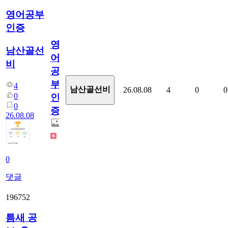
영어공부
인증
영
남산골선
어
비
공
부
4
남산골선비
26.08.08
4
0
0
0
인
0
증
26.08.08
0
댓글
196752
틈새 공