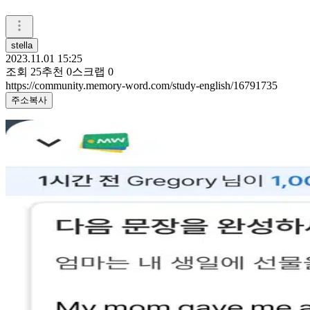
stella
2023.11.01 15:25
조회
25
추천
0
스크랩
0
https://community.memory-word.com/study-english/16791735
주소복사