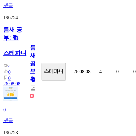
댓글
196754
틈새 공
부! 📚
틈
스테파니
새
공
4
부!
스테파니
26.08.08
4
0
0
0
0
📚
26.08.08
0
댓글
196753