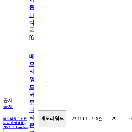
됩
니
다.
[
64
]
메
모
리
워
드
커
공지
뮤
공지
니
티
메모리워드
23.11.01
9.6천
29
9
메모리워드 커뮤
니티 운영정책 (
운
2023.11.1 update
)