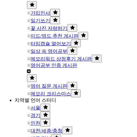
가입인사
일기쓰기
꽃 사진 자랑하기
미드/영드 추천 게시판
타임캡슐 열어보기
일상 속 영어공부
메모리워드 상점후기 게시판
영어공부 인증 게시판
영어 질문 게시판
메모리 크리스마스
지역별 언어 스터디
서울
경기
인천
대전/세종/충청