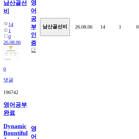
영
남산골선
어
비
공
14
부
남산골선비
26.08.06
14
1
0
1
인
0
26.08.06
증
0
댓글
196742
영어공부
완료
Dynamic
영
Bountiful
어