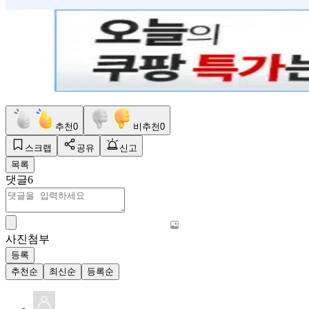
추천
0
비추천
0
스크랩
공유
신고
목록
댓글
6
사진첨부
등록
추천순
최신순
등록순