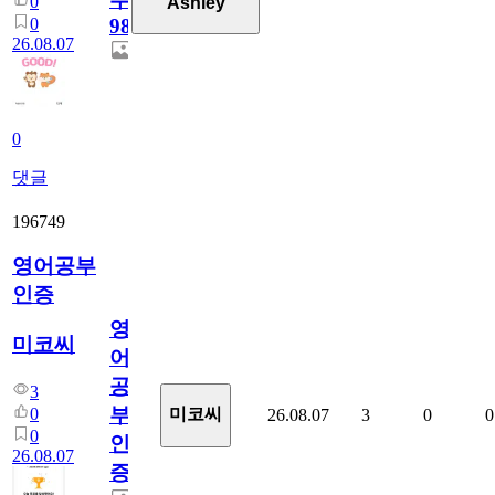
0
Ashley
0
98
26.08.07
0
댓글
196749
영어공부
인증
영
미코씨
어
공
3
부
0
미코씨
26.08.07
3
0
0
0
인
26.08.07
증