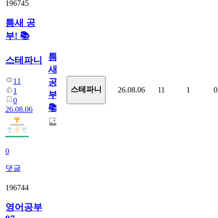
196745
틈새 공
부! 📚
틈
스테파니
새
11
공
스테파니
26.08.06
11
1
0
1
부!
0
📚
26.08.06
0
댓글
196744
영어공부