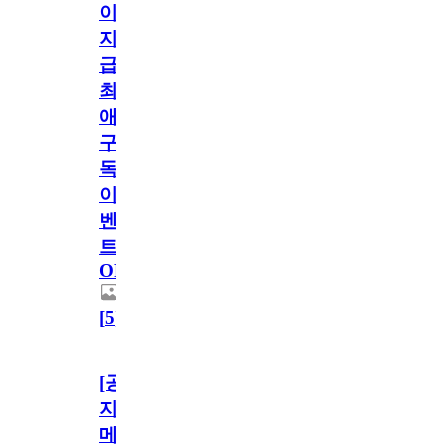
이
지
급!
최
애
구
독
이
벤
트
OPEN!
[
5
]
[공
지]
메