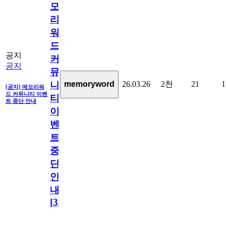
모
리
워
드
공지
커
공지
뮤
26.03.26
2천
21
1
memoryword
니
[공지] 메모리워
드 커뮤니티 이벤
티
트 중단 안내
이
벤
트
중
단
안
내
[
31
]