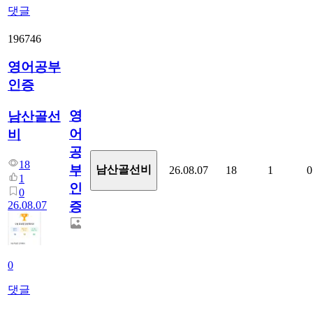
댓글
196746
영어공부
인증
영
남산골선
어
비
공
18
부
남산골선비
26.08.07
18
1
0
1
인
0
26.08.07
증
0
댓글