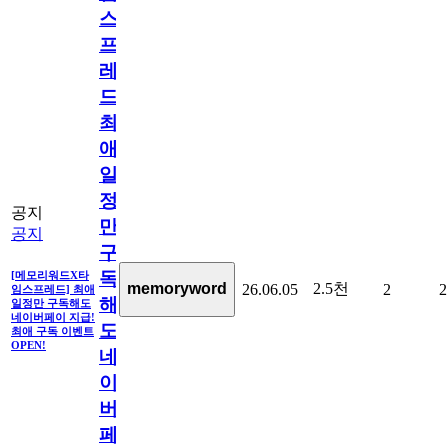
스
프
레
드]
최
애
일
정
공지
만
공지
구
독
[메모리워드X타
2.5천
memoryword
26.06.05
2
2
임스프레드] 최애
해
일정만 구독해도
네이버페이 지급!
도
최애 구독 이벤트
OPEN!
네
이
버
페