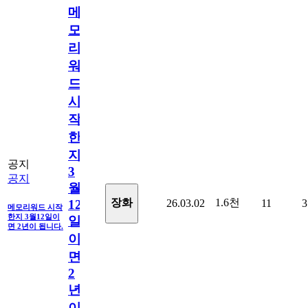
메
모
리
워
드
시
작
한
지
공지
3
공지
월
1.6천
장화
26.03.02
11
3
12
메모리워드 시작
한지 3월12일이
일
면 2년이 됩니다.
이
면
2
년
이