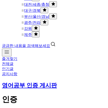
대전/세종/충청
대구/경북
부산/울산/경남
광주/전라
강원
제주
궁금한 내용을 검색해보세요
즐겨찾기
전체글
인기글
공지사항
영어공부 인증 게시판
인증