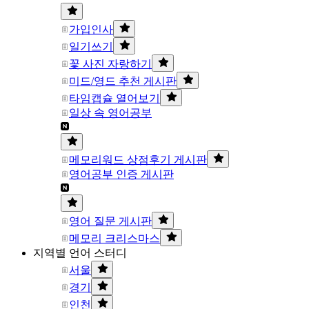
가입인사
일기쓰기
꽃 사진 자랑하기
미드/영드 추천 게시판
타임캡슐 열어보기
일상 속 영어공부
메모리워드 상점후기 게시판
영어공부 인증 게시판
영어 질문 게시판
메모리 크리스마스
지역별 언어 스터디
서울
경기
인천