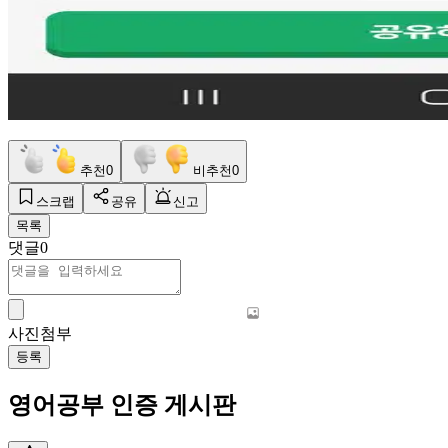
추천
0
비추천
0
스크랩
공유
신고
목록
댓글
0
사진첨부
등록
영어공부 인증 게시판