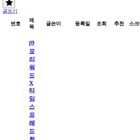
글쓰기
제
번호
글쓴이
등록일
조회
추천
스크
목
[메
모
리
워
드
X
타
임
스
프
레
드]
최