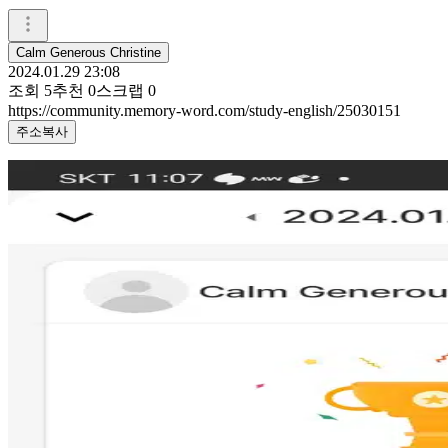
Calm Generous Christine
2024.01.29 23:08
조회
5
추천
0
스크랩
0
https://community.memory-word.com/study-english/25030151
주소복사