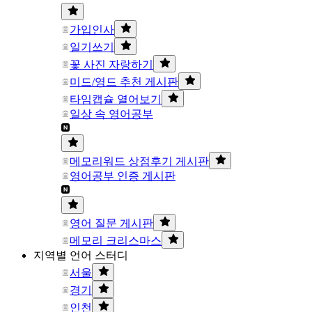
가입인사
일기쓰기
꽃 사진 자랑하기
미드/영드 추천 게시판
타임캡슐 열어보기
일상 속 영어공부
메모리워드 상점후기 게시판
영어공부 인증 게시판
영어 질문 게시판
메모리 크리스마스
지역별 언어 스터디
서울
경기
인천