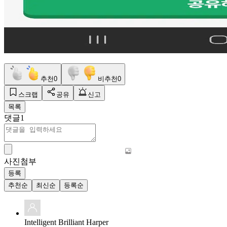
추천
0
비추천
0
스크랩
공유
신고
목록
댓글
1
사진첨부
등록
추천순
최신순
등록순
Intelligent Brilliant Harper