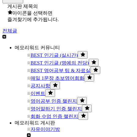
게시판 제목의
아이콘을 선택하면
즐겨찾기에 추가됩니다.
전체글
메모리워드 커뮤니티
BEST 인기글 (실시간)
BEST 인기글 (명예의 전당)
BEST 영어공부 팁 & 자료실
매일 1문장 초보영어회화
공지사항
이벤트
영어공부 인증 챌린지
영어말하기 인증 챌린지
회화 수업 인증 챌린지
메모리워드 게시판
자유이야기방