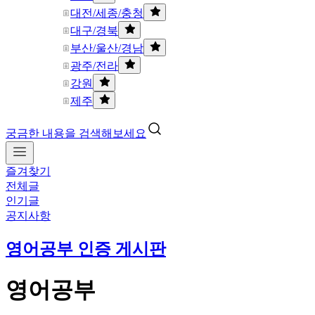
대전/세종/충청
대구/경북
부산/울산/경남
광주/전라
강원
제주
궁금한 내용을 검색해보세요
즐겨찾기
전체글
인기글
공지사항
영어공부 인증 게시판
영어공부