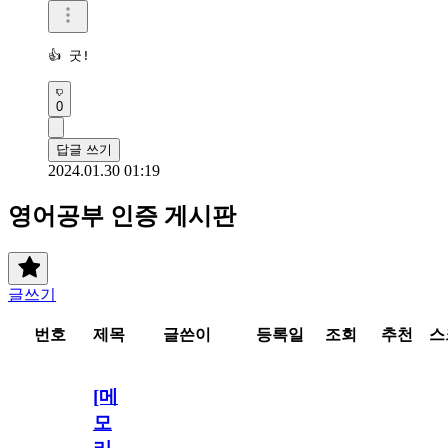
👍 굿!
0
답글 쓰기
2024.01.30 01:19
영어공부 인증 게시판
글쓰기
번호
제목
글쓴이
등록일
조회
추천
스
[메
모