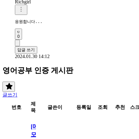
Richgirl
응원합니다...
0
답글 쓰기
2024.01.30 14:12
영어공부 인증 게시판
글쓰기
제
번호
글쓴이
등록일
조회
추천
스
목
[메
모