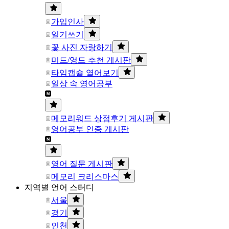
가입인사
일기쓰기
꽃 사진 자랑하기
미드/영드 추천 게시판
타임캡슐 열어보기
일상 속 영어공부
메모리워드 상점후기 게시판
영어공부 인증 게시판
영어 질문 게시판
메모리 크리스마스
지역별 언어 스터디
서울
경기
인천