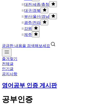
대전/세종/충청
대구/경북
부산/울산/경남
광주/전라
강원
제주
궁금한 내용을 검색해보세요
즐겨찾기
전체글
인기글
공지사항
영어공부 인증 게시판
공부인증