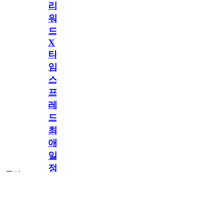
리
워
드
X
타
임
스
프
레
드]
최
애
일
정
공지
만
공지
구
독
[메모리워드X타
2.5천
memoryword
26.06.05
2
2
임스프레드] 최애