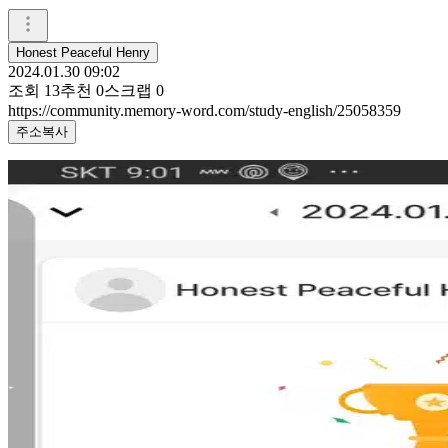
Honest Peaceful Henry
2024.01.30 09:02
조회
13
추천
0
스크랩
0
https://community.memory-word.com/study-english/25058359
주소복사