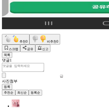
추천
0
비추천
0
스크랩
공유
신고
목록
댓글
1
사진첨부
등록
추천순
최신순
등록순