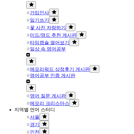
가입인사
일기쓰기
꽃 사진 자랑하기
미드/영드 추천 게시판
타임캡슐 열어보기
일상 속 영어공부
메모리워드 상점후기 게시판
영어공부 인증 게시판
영어 질문 게시판
메모리 크리스마스
지역별 언어 스터디
서울
경기
인천