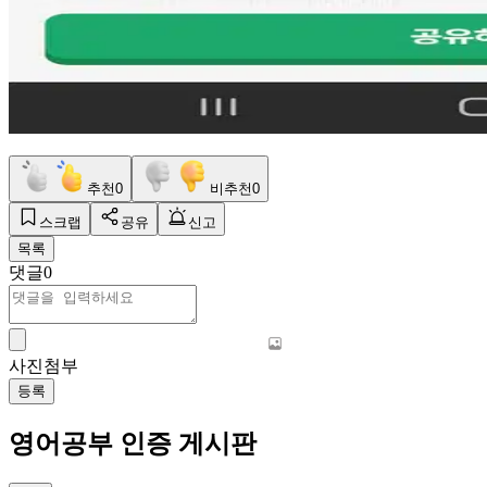
추천
0
비추천
0
스크랩
공유
신고
목록
댓글
0
사진첨부
등록
영어공부 인증 게시판