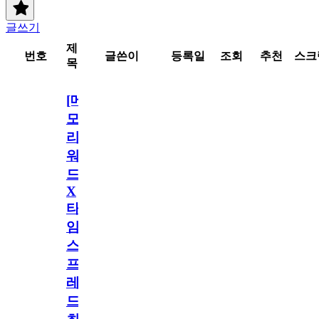
글쓰기
제
번호
글쓴이
등록일
조회
추천
스크
목
[메
모
리
워
드
X
타
임
스
프
레
드]