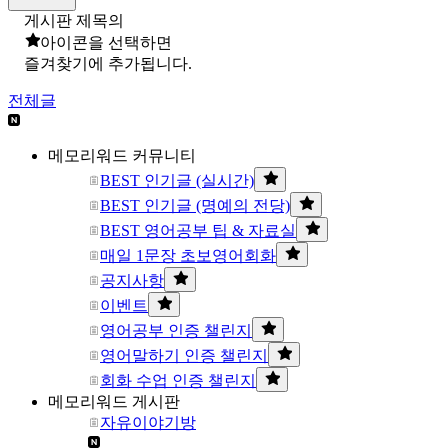
게시판 제목의
아이콘을 선택하면
즐겨찾기에 추가됩니다.
전체글
메모리워드 커뮤니티
BEST 인기글 (실시간)
BEST 인기글 (명예의 전당)
BEST 영어공부 팁 & 자료실
매일 1문장 초보영어회화
공지사항
이벤트
영어공부 인증 챌린지
영어말하기 인증 챌린지
회화 수업 인증 챌린지
메모리워드 게시판
자유이야기방