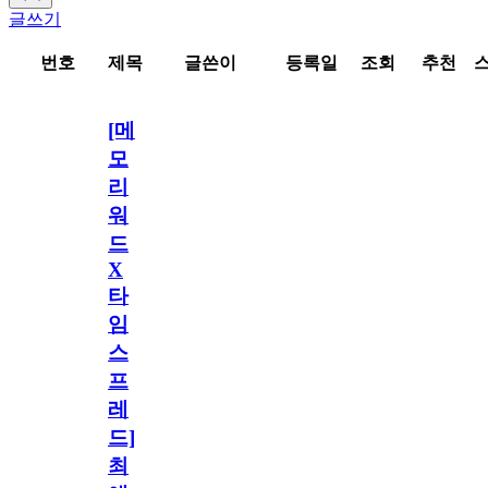
글쓰기
번호
제목
글쓴이
등록일
조회
추천
[메
모
리
워
드
X
타
임
스
프
레
드]
최