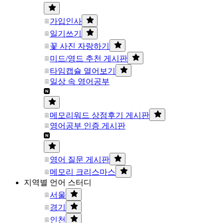
가입인사
일기쓰기
꽃 사진 자랑하기
미드/영드 추천 게시판
타임캡슐 열어보기
일상 속 영어공부
메모리워드 상점후기 게시판
영어공부 인증 게시판
영어 질문 게시판
메모리 크리스마스
지역별 언어 스터디
서울
경기
인천