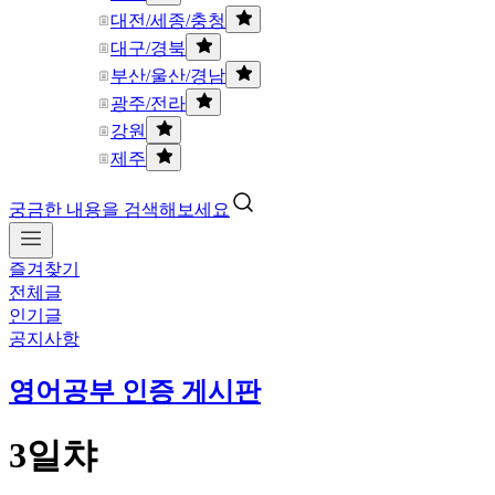
대전/세종/충청
대구/경북
부산/울산/경남
광주/전라
강원
제주
궁금한 내용을 검색해보세요
즐겨찾기
전체글
인기글
공지사항
영어공부 인증 게시판
3일챠