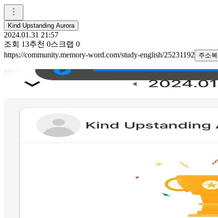
Kind Upstanding Aurora
2024.01.31 21:57
조회
13
추천
0
스크랩
0
https://community.memory-word.com/study-english/25231192
주소복