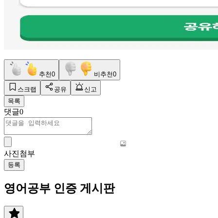
추천
0
비추천
0
스크랩
공유
신고
목록
댓글
0
사진첨부
등록
영어공부 인증 게시판