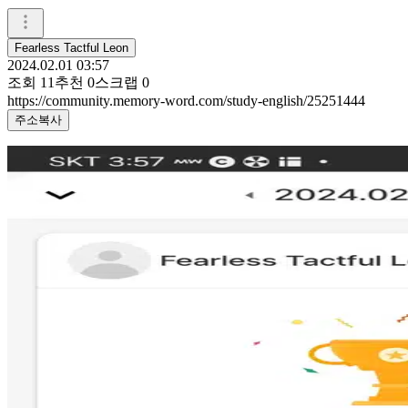
Fearless Tactful Leon
2024.02.01 03:57
조회
11
추천
0
스크랩
0
https://community.memory-word.com/study-english/25251444
주소복사