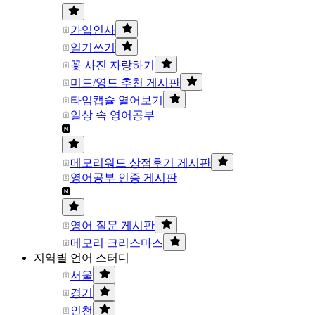
가입인사
일기쓰기
꽃 사진 자랑하기
미드/영드 추천 게시판
타임캡슐 열어보기
일상 속 영어공부
메모리워드 상점후기 게시판
영어공부 인증 게시판
영어 질문 게시판
메모리 크리스마스
지역별 언어 스터디
서울
경기
인천