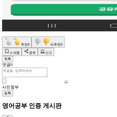
추천
0
비추천
0
스크랩
공유
신고
목록
댓글
0
사진첨부
등록
영어공부 인증 게시판