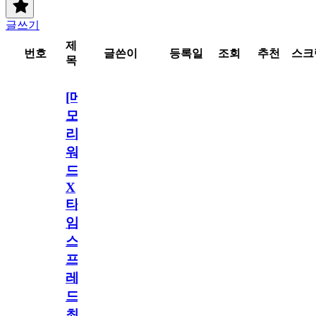
글쓰기
제
번호
글쓴이
등록일
조회
추천
스크
목
[메
모
리
워
드
X
타
임
스
프
레
드]
최