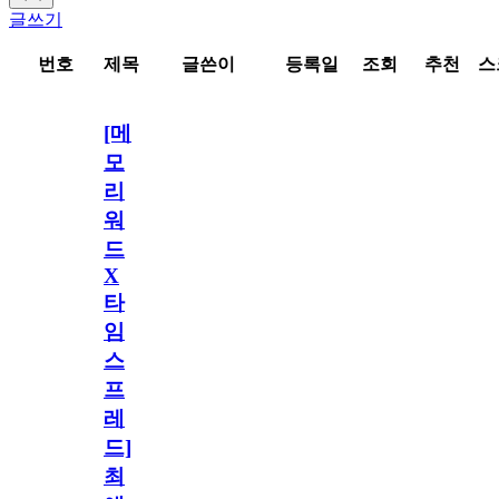
글쓰기
번호
제목
글쓴이
등록일
조회
추천
스
[메
모
리
워
드
X
타
임
스
프
레
드]
최