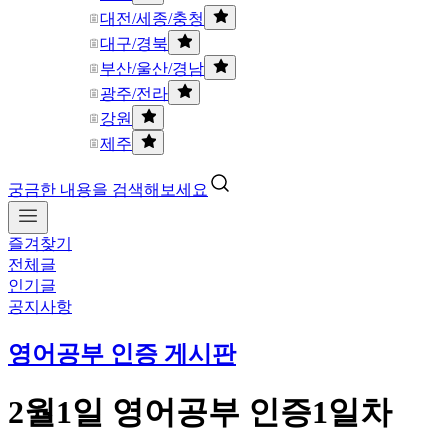
대전/세종/충청
대구/경북
부산/울산/경남
광주/전라
강원
제주
궁금한 내용을 검색해보세요
즐겨찾기
전체글
인기글
공지사항
영어공부 인증 게시판
2월1일 영어공부 인증1일차