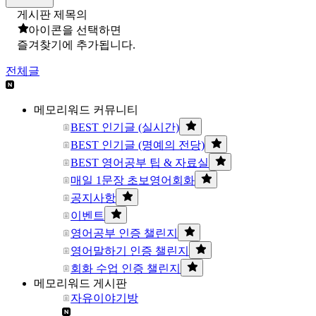
게시판 제목의
아이콘을 선택하면
즐겨찾기에 추가됩니다.
전체글
메모리워드 커뮤니티
BEST 인기글 (실시간)
BEST 인기글 (명예의 전당)
BEST 영어공부 팁 & 자료실
매일 1문장 초보영어회화
공지사항
이벤트
영어공부 인증 챌린지
영어말하기 인증 챌린지
회화 수업 인증 챌린지
메모리워드 게시판
자유이야기방