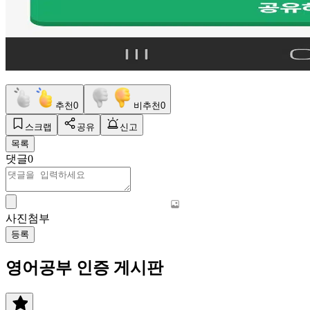
추천
0
비추천
0
스크랩
공유
신고
목록
댓글
0
사진첨부
등록
영어공부 인증 게시판