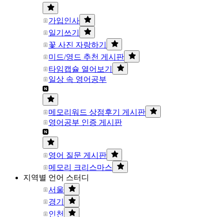
가입인사
일기쓰기
꽃 사진 자랑하기
미드/영드 추천 게시판
타임캡슐 열어보기
일상 속 영어공부
메모리워드 상점후기 게시판
영어공부 인증 게시판
영어 질문 게시판
메모리 크리스마스
지역별 언어 스터디
서울
경기
인천