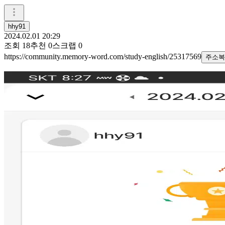
hhy91
2024.02.01 20:29
조회
18
추천
0
스크랩
0
https://community.memory-word.com/study-english/25317569
주소복