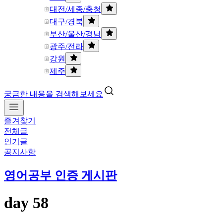
대전/세종/충청
대구/경북
부산/울산/경남
광주/전라
강원
제주
궁금한 내용을 검색해보세요
즐겨찾기
전체글
인기글
공지사항
영어공부 인증 게시판
day 58