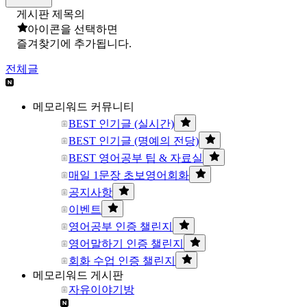
게시판 제목의
아이콘을 선택하면
즐겨찾기에 추가됩니다.
전체글
메모리워드 커뮤니티
BEST 인기글 (실시간)
BEST 인기글 (명예의 전당)
BEST 영어공부 팁 & 자료실
매일 1문장 초보영어회화
공지사항
이벤트
영어공부 인증 챌린지
영어말하기 인증 챌린지
회화 수업 인증 챌린지
메모리워드 게시판
자유이야기방