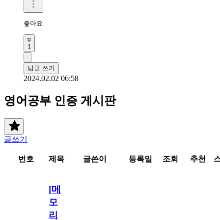
좋아요 
1
답글 쓰기
2024.02.02 06:58
영어공부 인증 게시판
글쓰기
번호
제목
글쓴이
등록일
조회
추천
[메
모
리