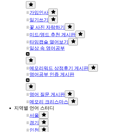
가입인사
일기쓰기
꽃 사진 자랑하기
미드/영드 추천 게시판
타임캡슐 열어보기
일상 속 영어공부
메모리워드 상점후기 게시판
영어공부 인증 게시판
영어 질문 게시판
메모리 크리스마스
지역별 언어 스터디
서울
경기
인천