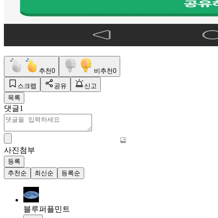
추천
0
비추천
0
스크랩
공유
신고
목록
댓글
1
사진첨부
등록
추천순
최신순
등록순
블루퍼플민트