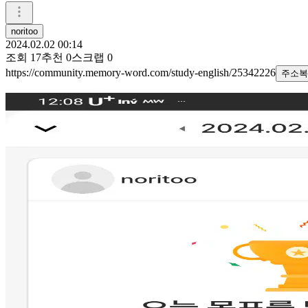
noritoo
2024.02.02 00:14
조회
17
추천
0
스크랩
0
https://community.memory-word.com/study-english/25342226
주소복