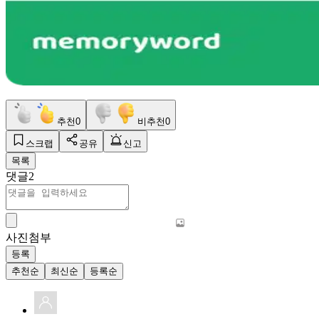
추천
0
비추천
0
스크랩
공유
신고
목록
댓글
2
사진첨부
등록
추천순
최신순
등록순