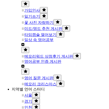
가입인사
일기쓰기
꽃 사진 자랑하기
미드/영드 추천 게시판
타임캡슐 열어보기
일상 속 영어공부
메모리워드 상점후기 게시판
영어공부 인증 게시판
영어 질문 게시판
메모리 크리스마스
지역별 언어 스터디
서울
경기
인천