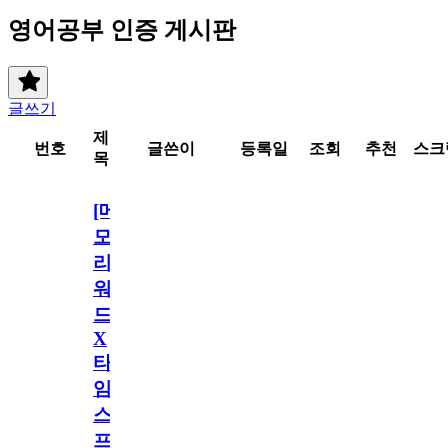
영어공부 인증 게시판
글쓰기
제
번호
글쓴이
등록일
조회
추천
스크
목
[메
모
리
워
드
X
타
임
스
프