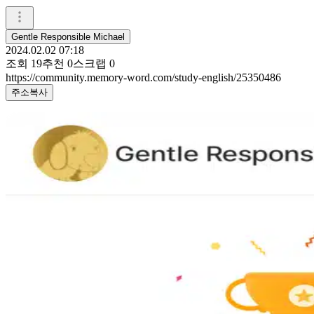
Gentle Responsible Michael
2024.02.02 07:18
조회
19
추천
0
스크랩
0
https://community.memory-word.com/study-english/25350486
주소복사