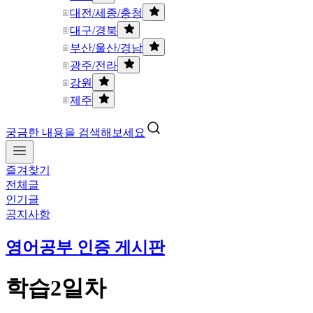
대전/세종/충청
대구/경북
부산/울산/경남
광주/전라
강원
제주
궁금한 내용을 검색해보세요
즐겨찾기
전체글
인기글
공지사항
영어공부 인증 게시판
학습2일차