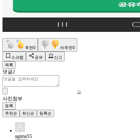
추천
0
비추천
0
스크랩
공유
신고
목록
댓글
2
사진첨부
등록
추천순
최신순
등록순
agima55