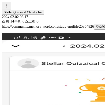
Stellar Quizzical Christopher
2024.02.02 08:17
조회
14
추천
0
스크랩
0
https://community.memory-word.com/study-english/25354826
주소복