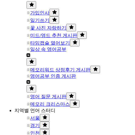
가입인사
일기쓰기
꽃 사진 자랑하기
미드/영드 추천 게시판
타임캡슐 열어보기
일상 속 영어공부
메모리워드 상점후기 게시판
영어공부 인증 게시판
영어 질문 게시판
메모리 크리스마스
지역별 언어 스터디
서울
경기
인천