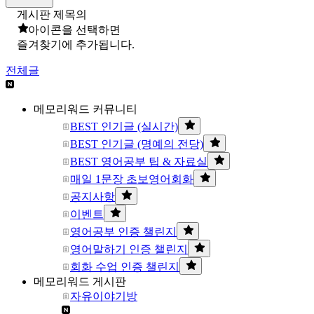
게시판 제목의
아이콘을 선택하면
즐겨찾기에 추가됩니다.
전체글
메모리워드 커뮤니티
BEST 인기글 (실시간)
BEST 인기글 (명예의 전당)
BEST 영어공부 팁 & 자료실
매일 1문장 초보영어회화
공지사항
이벤트
영어공부 인증 챌린지
영어말하기 인증 챌린지
회화 수업 인증 챌린지
메모리워드 게시판
자유이야기방