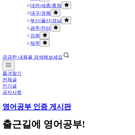
대전/세종/충청
대구/경북
부산/울산/경남
광주/전라
강원
제주
궁금한 내용을 검색해보세요
즐겨찾기
전체글
인기글
공지사항
영어공부 인증 게시판
출근길에 영어공부!