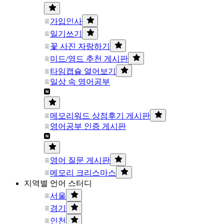
가입인사
일기쓰기
꽃 사진 자랑하기
미드/영드 추천 게시판
타임캡슐 열어보기
일상 속 영어공부
메모리워드 상점후기 게시판
영어공부 인증 게시판
영어 질문 게시판
메모리 크리스마스
지역별 언어 스터디
서울
경기
인천