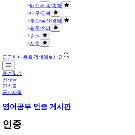
대전/세종/충청
대구/경북
부산/울산/경남
광주/전라
강원
제주
궁금한 내용을 검색해보세요
즐겨찾기
전체글
인기글
공지사항
영어공부 인증 게시판
인증