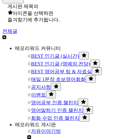
게시판 제목의
아이콘을 선택하면
즐겨찾기에 추가됩니다.
전체글
메모리워드 커뮤니티
BEST 인기글 (실시간)
BEST 인기글 (명예의 전당)
BEST 영어공부 팁 & 자료실
매일 1문장 초보영어회화
공지사항
이벤트
영어공부 인증 챌린지
영어말하기 인증 챌린지
회화 수업 인증 챌린지
메모리워드 게시판
자유이야기방