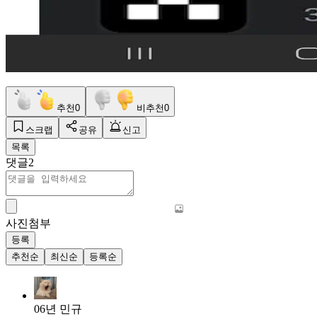
추천
0
비추천
0
스크랩
공유
신고
목록
댓글
2
사진첨부
등록
추천순
최신순
등록순
06년 민규