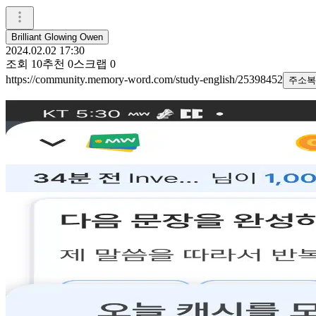
Brilliant Glowing Owen
2024.02.02 17:30
조회
10
추천
0
스크랩
0
https://community.memory-word.com/study-english/25398452
주소복