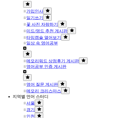
가입인사
일기쓰기
꽃 사진 자랑하기
미드/영드 추천 게시판
타임캡슐 열어보기
일상 속 영어공부
메모리워드 상점후기 게시판
영어공부 인증 게시판
영어 질문 게시판
메모리 크리스마스
지역별 언어 스터디
서울
경기
인천