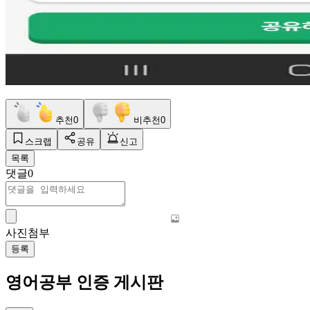
추천
0
비추천
0
스크랩
공유
신고
목록
댓글
0
사진첨부
등록
영어공부 인증 게시판