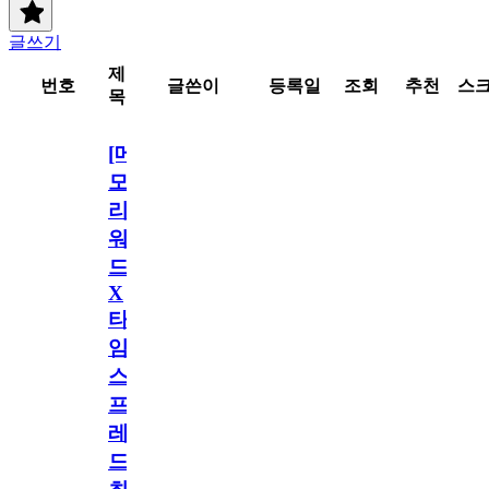
글쓰기
제
번호
글쓴이
등록일
조회
추천
스
목
[메
모
리
워
드
X
타
임
스
프
레
드]