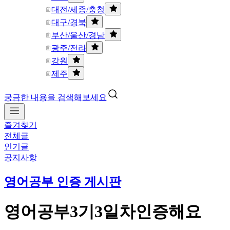
대전/세종/충청
대구/경북
부산/울산/경남
광주/전라
강원
제주
궁금한 내용을 검색해보세요
즐겨찾기
전체글
인기글
공지사항
영어공부 인증 게시판
영어공부3기3일차인증해요