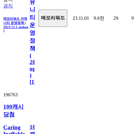
뮤
공지
니
티
메모리워드
23.11.01
9.6천
29
9
메모리워드 커뮤
니티 운영정책 (
운
2023.11.1 update
)
영
정
책
(
2023.11.1
update
)
[
110
]
196763
100캐시
당첨
100
Caring
Ineffable