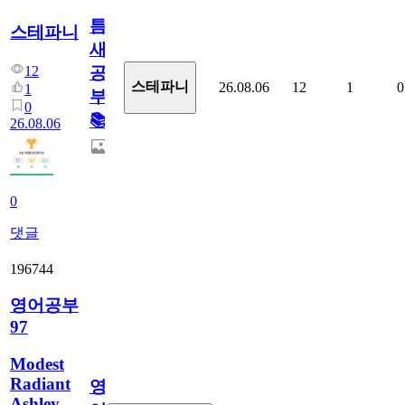
틈
스테파니
새
12
공
스테파니
26.08.06
12
1
0
1
부!
0
📚
26.08.06
0
댓글
196744
영어공부
97
Modest
Radiant
영
Ashley