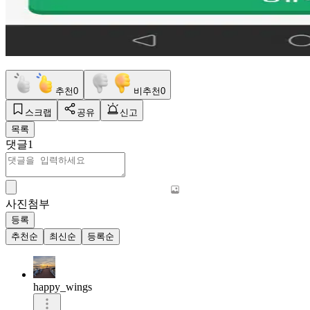
추천
0
비추천
0
스크랩
공유
신고
목록
댓글
1
사진첨부
등록
추천순
최신순
등록순
happy_wings