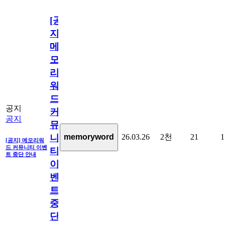
[공
지]
메
모
리
워
드
공지
커
공지
뮤
26.03.26
2천
21
1
memoryword
니
[공지] 메모리워
드 커뮤니티 이벤
티
트 중단 안내
이
벤
트
중
단