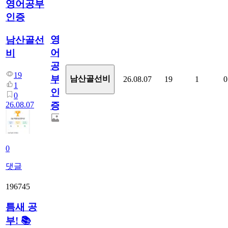
영어공부
인증
영
남산골선
어
비
공
19
부
남산골선비
26.08.07
19
1
0
1
인
0
26.08.07
증
0
댓글
196745
틈새 공
부! 📚