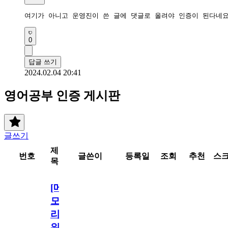
여기가 아니고 운영진이 쓴 글에 댓글로 올려야 인증이 된다네
0
답글 쓰기
2024.02.04 20:41
영어공부 인증 게시판
글쓰기
제
번호
글쓴이
등록일
조회
추천
스
목
[메
모
리
워