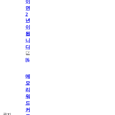
이
면
2
년
이
됩
니
다.
[
64
]
메
모
리
워
드
커
공지