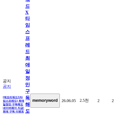
드
X
타
임
스
프
레
드]
최
애
일
정
공지
만
공지
구
독
[메모리워드X타
2.5천
memoryword
26.06.05
2
2
임스프레드] 최애
해
일정만 구독해도
네이버페이 지급!
도
최애 구독 이벤트