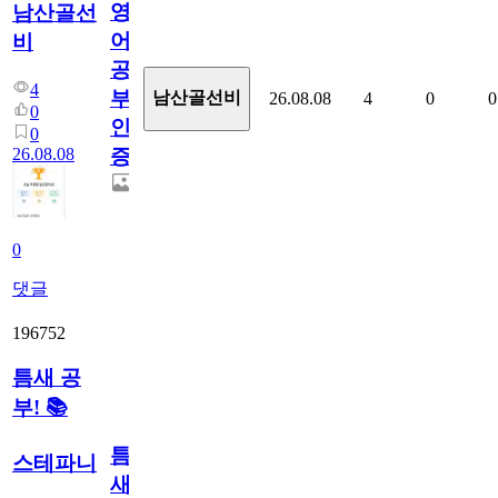
영
남산골선
어
비
공
4
부
남산골선비
26.08.08
4
0
0
0
인
0
26.08.08
증
0
댓글
196752
틈새 공
부! 📚
틈
스테파니
새