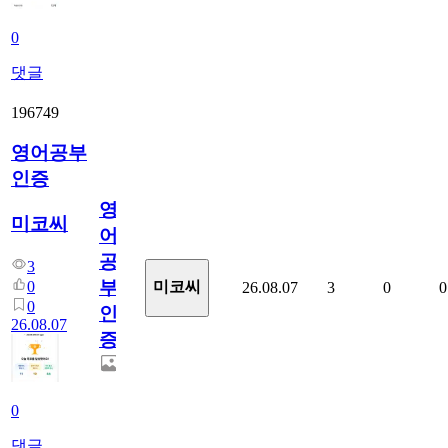
0
댓글
196749
영어공부
인증
영
미코씨
어
공
3
부
0
미코씨
26.08.07
3
0
0
0
인
26.08.07
증
0
댓글