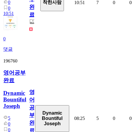
0
착한사람
10:51
7
0
0
완
0
10:51
료
0
댓글
196760
영어공부
완료
영
Dynamic
Bountiful
어
Joseph
공
Dynamic
부
5
08:25
5
0
0
Bountiful
완
Joseph
0
0
료