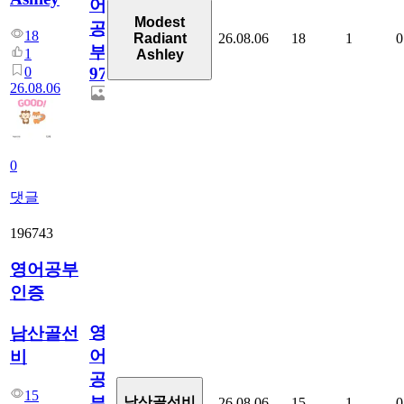
어
Modest
공
18
26.08.06
18
1
0
Radiant
부
1
Ashley
0
97
26.08.06
0
댓글
196743
영어공부
인증
영
남산골선
어
비
공
15
부
남산골선비
26.08.06
15
1
0