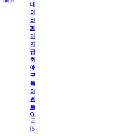
OPEN!
네
이
버
페
이
지
급!
최
애
구
독
이
벤
트
OPEN!
[
5
]