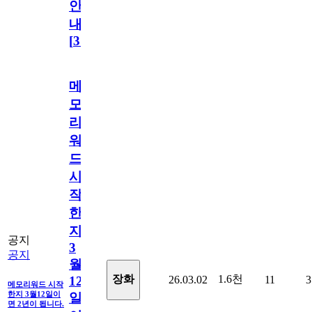
안
내
[
31
]
메
모
리
워
드
시
작
한
지
공지
3
공지
월
1.6천
장화
26.03.02
11
3
12
메모리워드 시작
한지 3월12일이
일
면 2년이 됩니다.