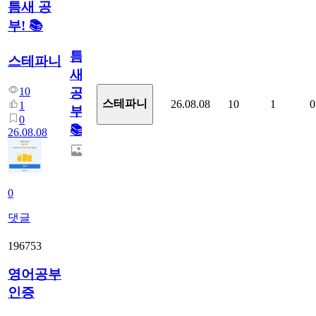
틈새 공
부! 📚
틈
스테파니
새
10
공
스테파니
26.08.08
10
1
0
1
부!
0
📚
26.08.08
0
댓글
196753
영어공부
인증