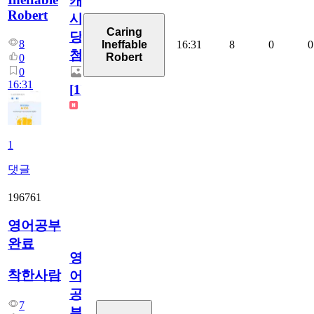
캐
Robert
시
Caring
당
8
16:31
8
0
0
Ineffable
첨
Robert
0
0
16:31
[
1
]
1
댓글
196761
영어공부
완료
영
착한사람
어
공
7
부