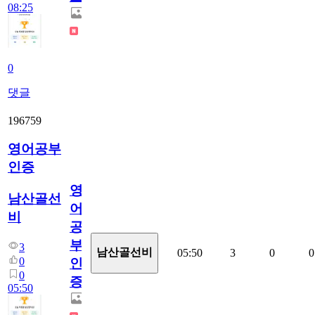
08:25
0
댓글
196759
영어공부
인증
영
남산골선
어
비
공
부
3
남산골선비
05:50
3
0
0
0
인
0
증
05:50