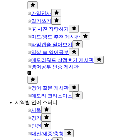
가입인사
일기쓰기
꽃 사진 자랑하기
미드/영드 추천 게시판
타임캡슐 열어보기
일상 속 영어공부
메모리워드 상점후기 게시판
영어공부 인증 게시판
영어 질문 게시판
메모리 크리스마스
지역별 언어 스터디
서울
경기
인천
대전/세종/충청