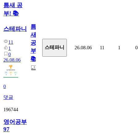
틈새 공
부! 📚
틈
스테파니
새
11
공
스테파니
26.08.06
11
1
0
1
부!
0
📚
26.08.06
0
댓글
196744
영어공부
97