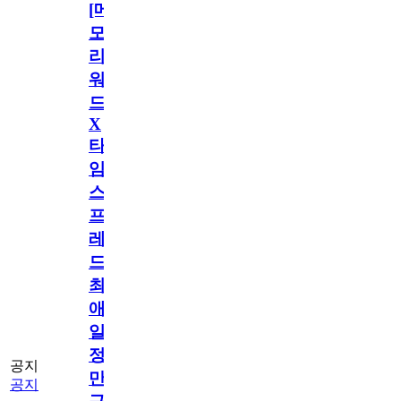
[메
모
리
워
드
X
타
임
스
프
레
드]
최
애
일
정
공지
만
공지