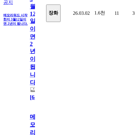
공지
월
1.6천
장화
26.03.02
11
3
12
메모리워드 시작
한지 3월12일이
일
면 2년이 됩니다.
이
면
2
년
이
됩
니
다.
[
64
]
메
모
리