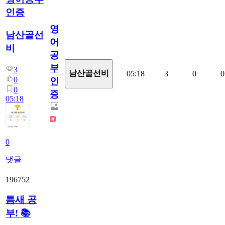
인증
영
남산골선
어
비
공
부
3
남산골선비
05:18
3
0
0
0
인
0
증
05:18
0
댓글
196752
틈새 공
부! 📚