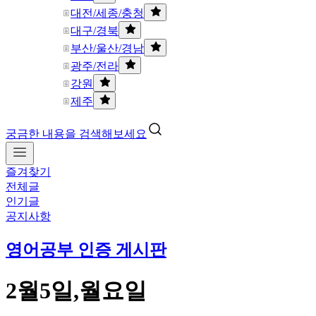
대전/세종/충청
대구/경북
부산/울산/경남
광주/전라
강원
제주
궁금한 내용을 검색해보세요
즐겨찾기
전체글
인기글
공지사항
영어공부 인증 게시판
2월5일,월요일