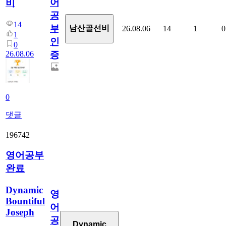
어
비
공
14
부
남산골선비
26.08.06
14
1
0
1
인
0
26.08.06
증
0
댓글
196742
영어공부
완료
Dynamic
영
Bountiful
어
Joseph
공
Dynamic