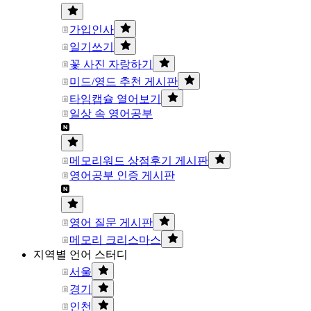
가입인사
일기쓰기
꽃 사진 자랑하기
미드/영드 추천 게시판
타임캡슐 열어보기
일상 속 영어공부
메모리워드 상점후기 게시판
영어공부 인증 게시판
영어 질문 게시판
메모리 크리스마스
지역별 언어 스터디
서울
경기
인천