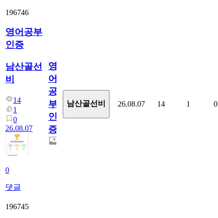
196746
영어공부
인증
영
남산골선
어
비
공
14
부
남산골선비
26.08.07
14
1
0
1
인
0
26.08.07
증
0
댓글
196745