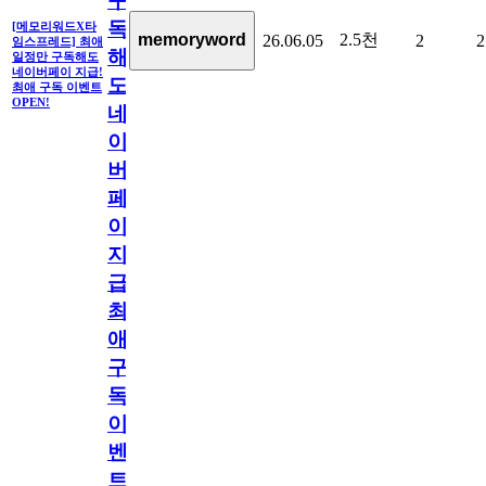
구
독
[메모리워드X타
2.5천
memoryword
26.06.05
2
2
임스프레드] 최애
해
일정만 구독해도
네이버페이 지급!
도
최애 구독 이벤트
OPEN!
네
이
버
페
이
지
급!
최
애
구
독
이
벤
트