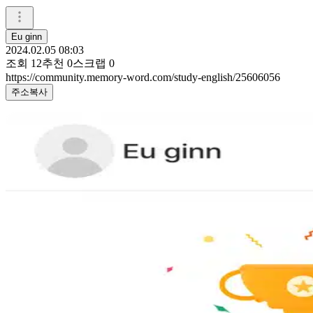
Eu ginn
2024.02.05 08:03
조회
12
추천
0
스크랩
0
https://community.memory-word.com/study-english/25606056
주소복사