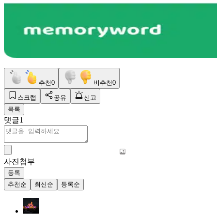
추천
0
비추천
0
스크랩
공유
신고
목록
댓글
1
사진첨부
등록
추천순
최신순
등록순