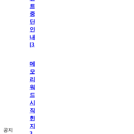
트
중
단
안
내
[
31
]
메
모
리
워
드
시
작
한
지
공지
3