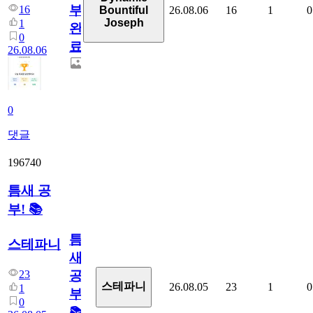
부
16
26.08.06
16
1
0
Bountiful
Joseph
1
완
0
료
26.08.06
0
댓글
196740
틈새 공
부! 📚
틈
스테파니
새
23
공
스테파니
26.08.05
23
1
0
1
부!
0
📚