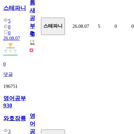
틈
스테파니
새
공
5
부!
스테파니
26.08.07
5
0
0
0
0
📚
26.08.07
0
댓글
196751
영어공부
930
영
와호잠룡
어
공
3