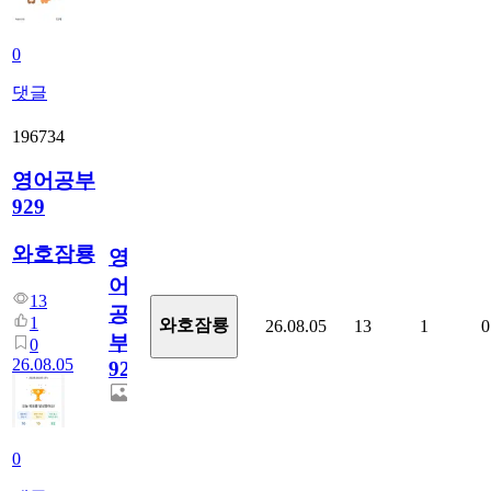
0
댓글
196734
영어공부
929
와호잠룡
영
어
13
공
1
와호잠룡
26.08.05
13
1
0
부
0
26.08.05
929
0