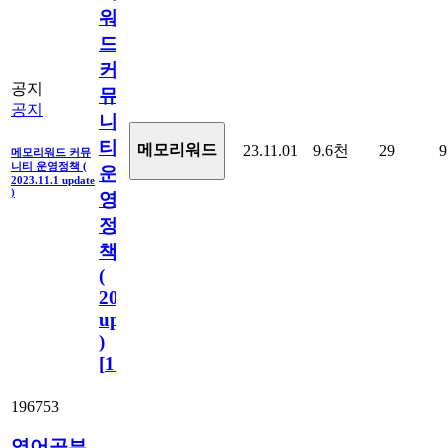
워
드
커
공지
뮤
공지
니
티
메모리워드
23.11.01
9.6천
29
9
메모리워드 커뮤
니티 운영정책 (
운
2023.11.1 update
)
영
정
책
(
2023.11.1
update
)
[
110
]
196753
영어공부