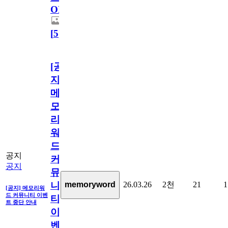
OPEN!
[
5
]
[공
지]
메
모
리
워
드
공지
커
공지
뮤
26.03.26
2천
21
1
memoryword
니
[공지] 메모리워
드 커뮤니티 이벤
티
트 중단 안내
이
벤