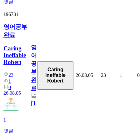
댓글
196731
영어공부
완료
영
Caring
Ineffable
어
Robert
공
Caring
부
23
26.08.05
23
1
0
Ineffable
완
Robert
1
0
료
26.08.05
[
1
]
1
댓글