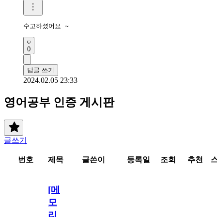
수고하셨어요 ~
0
답글 쓰기
2024.02.05 23:33
영어공부 인증 게시판
글쓰기
번호
제목
글쓴이
등록일
조회
추천
[메
모
리