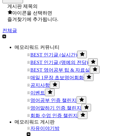
게시판 제목의
아이콘을 선택하면
즐겨찾기에 추가됩니다.
전체글
메모리워드 커뮤니티
BEST 인기글 (실시간)
BEST 인기글 (명예의 전당)
BEST 영어공부 팁 & 자료실
매일 1문장 초보영어회화
공지사항
이벤트
영어공부 인증 챌린지
영어말하기 인증 챌린지
회화 수업 인증 챌린지
메모리워드 게시판
자유이야기방