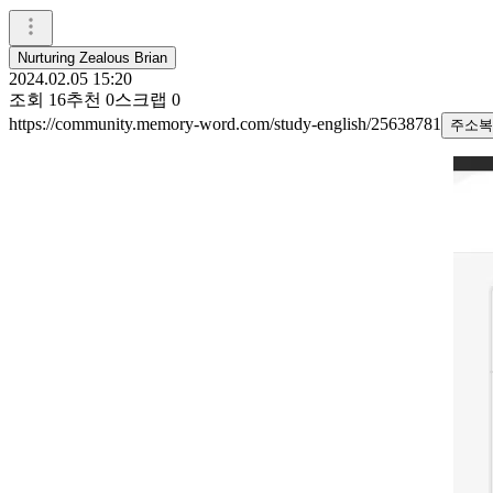
Nurturing Zealous Brian
2024.02.05 15:20
조회
16
추천
0
스크랩
0
https://community.memory-word.com/study-english/25638781
주소복