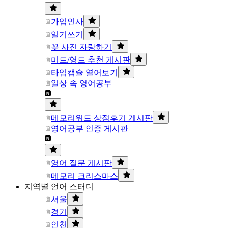
가입인사
일기쓰기
꽃 사진 자랑하기
미드/영드 추천 게시판
타임캡슐 열어보기
일상 속 영어공부
메모리워드 상점후기 게시판
영어공부 인증 게시판
영어 질문 게시판
메모리 크리스마스
지역별 언어 스터디
서울
경기
인천