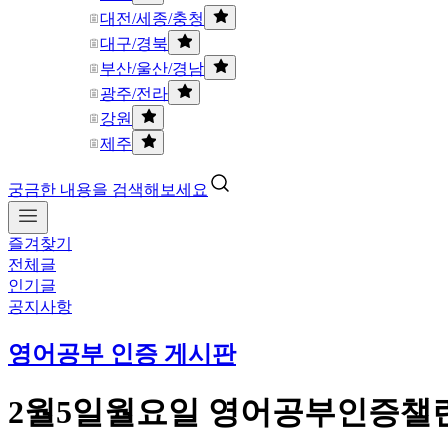
대전/세종/충청
대구/경북
부산/울산/경남
광주/전라
강원
제주
궁금한 내용을 검색해보세요
즐겨찾기
전체글
인기글
공지사항
영어공부 인증 게시판
2월5일월요일 영어공부인증챌