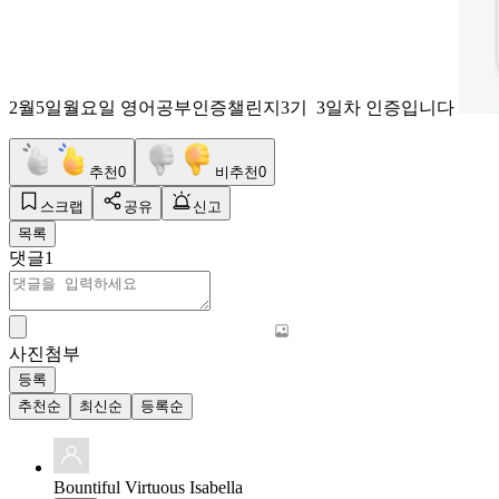
2월5일월요일 영어공부인증챌린지3기 3일차 인증입니다
추천
0
비추천
0
스크랩
공유
신고
목록
댓글
1
사진첨부
등록
추천순
최신순
등록순
Bountiful Virtuous Isabella