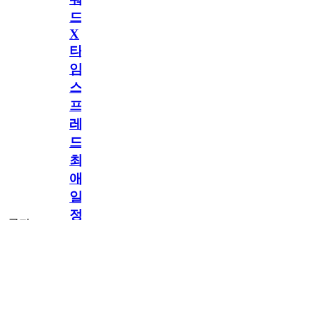
드
X
타
임
스
프
레
드]
최
애
일
정
공지
만
공지
구
독
[메모리워드X타
2.5천
memoryword
26.06.05
2
2
임스프레드] 최애
해
일정만 구독해도
네이버페이 지급!
도
최애 구독 이벤트