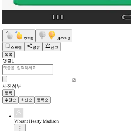
추천
0
비추천
0
스크랩
공유
신고
목록
댓글
1
사진첨부
등록
추천순
최신순
등록순
Vibrant Hearty Madison