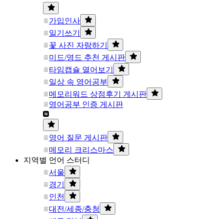
가입인사
일기쓰기
꽃 사진 자랑하기
미드/영드 추천 게시판
타임캡슐 열어보기
일상 속 영어공부
메모리워드 상점후기 게시판
영어공부 인증 게시판
영어 질문 게시판
메모리 크리스마스
지역별 언어 스터디
서울
경기
인천
대전/세종/충청