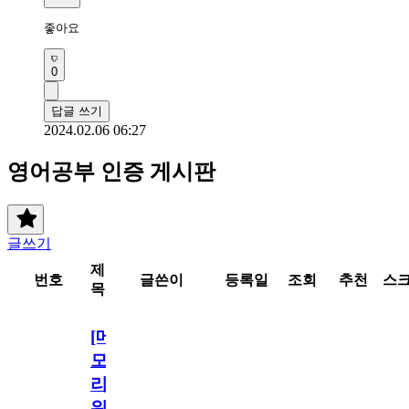
좋아요 
0
답글 쓰기
2024.02.06 06:27
영어공부 인증 게시판
글쓰기
제
번호
글쓴이
등록일
조회
추천
스
목
[메
모
리
워