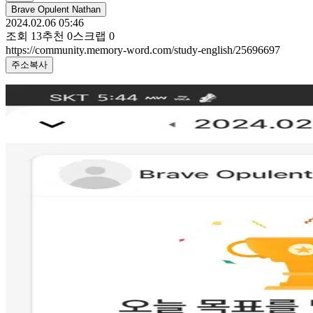
Brave Opulent Nathan
2024.02.06 05:46
조회
13
추천
0
스크랩
0
https://community.memory-word.com/study-english/25696697
주소복사