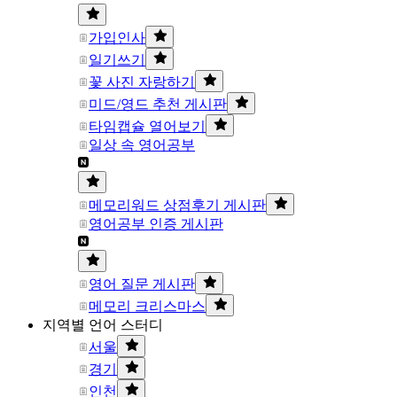
가입인사
일기쓰기
꽃 사진 자랑하기
미드/영드 추천 게시판
타임캡슐 열어보기
일상 속 영어공부
메모리워드 상점후기 게시판
영어공부 인증 게시판
영어 질문 게시판
메모리 크리스마스
지역별 언어 스터디
서울
경기
인천