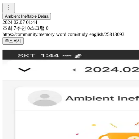
Ambient Ineffable Debra
2024.02.07 01:44
조회
7
추천
0
스크랩
0
https://community.memory-word.com/study-english/25813093
주소복사