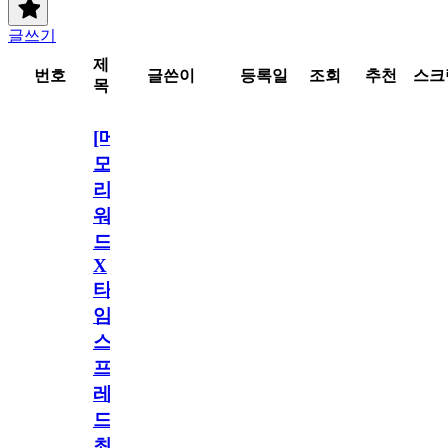
글쓰기
제
번호
글쓴이
등록일
조회
추천
스크
목
[메
모
리
워
드
X
타
임
스
프
레
드]
최