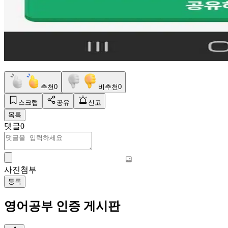
추천
0
비추천
0
스크랩
공유
신고
목록
댓글
0
사진첨부
등록
영어공부 인증 게시판