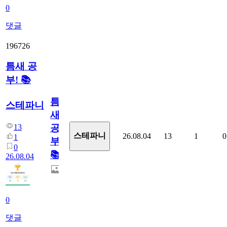
0
댓글
196726
틈새 공
부! 📚
틈
스테파니
새
13
공
스테파니
26.08.04
13
1
0
1
부!
0
📚
26.08.04
0
댓글