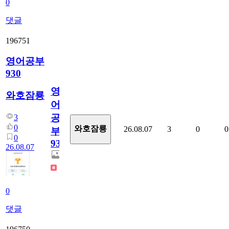
0
댓글
196751
영어공부
930
영
와호잠룡
어
공
3
0
와호잠룡
26.08.07
3
0
0
부
0
930
26.08.07
0
댓글