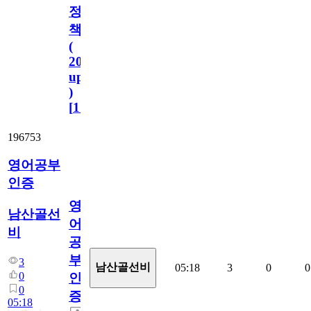
정
책
(
2023.11.1
update
)
[
110
]
196753
영어공부
인증
영
남산골선
어
비
공
부
3
남산골선비
05:18
3
0
0
0
인
0
증
05:18