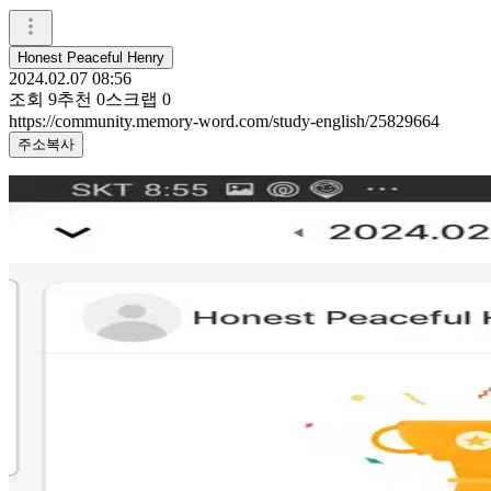
Honest Peaceful Henry
2024.02.07 08:56
조회
9
추천
0
스크랩
0
https://community.memory-word.com/study-english/25829664
주소복사