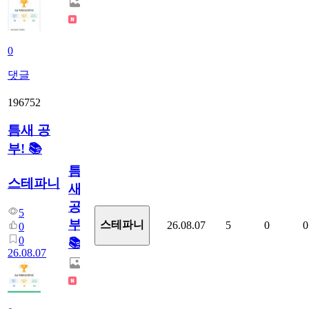
0
댓글
196752
틈새 공
부! 📚
틈
스테파니
새
공
5
부!
스테파니
26.08.07
5
0
0
0
0
📚
26.08.07