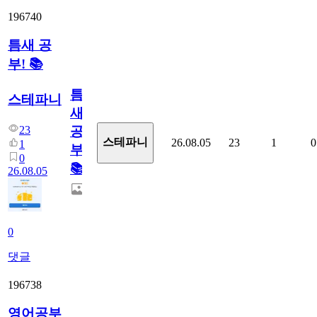
196740
틈새 공
부! 📚
틈
스테파니
새
23
공
스테파니
26.08.05
23
1
0
1
부!
0
📚
26.08.05
0
댓글
196738
영어공부