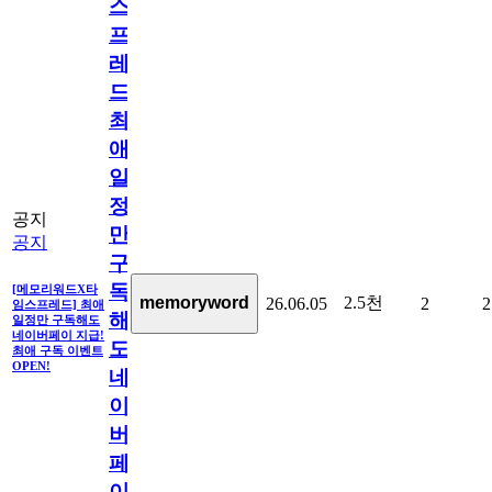
스
프
레
드]
최
애
일
정
공지
만
공지
구
독
[메모리워드X타
2.5천
memoryword
26.06.05
2
2
임스프레드] 최애
해
일정만 구독해도
네이버페이 지급!
도
최애 구독 이벤트
OPEN!
네
이
버
페
이