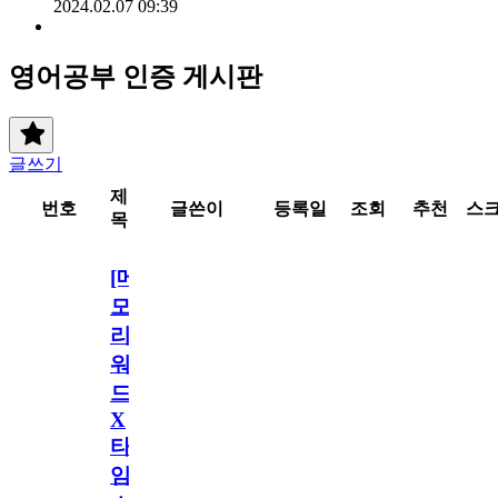
2024.02.07 09:39
영어공부 인증 게시판
글쓰기
제
번호
글쓴이
등록일
조회
추천
스
목
[메
모
리
워
드
X
타
임