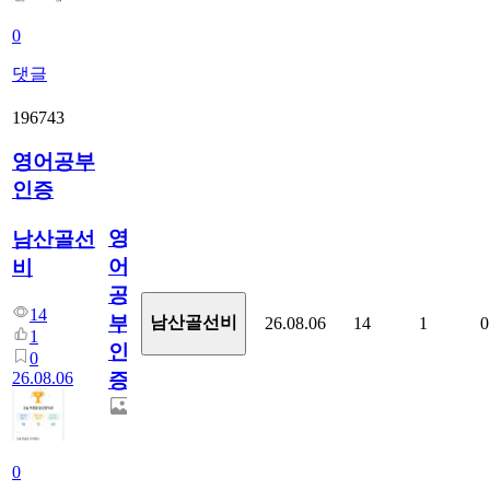
0
댓글
196743
영어공부
인증
영
남산골선
어
비
공
14
부
남산골선비
26.08.06
14
1
0
1
인
0
26.08.06
증
0