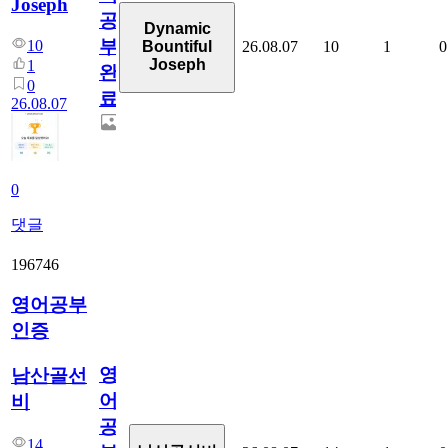
Joseph
공
Dynamic
부
10
26.08.07
10
1
0
Bountiful
Joseph
1
완
0
료
26.08.07
0
댓글
196746
영어공부
인증
영
남산골선
어
비
공
14