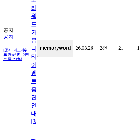
리
워
드
공지
커
공지
뮤
26.03.26
2천
21
1
memoryword
니
[공지] 메모리워
드 커뮤니티 이벤
티
트 중단 안내
이
벤
트
중
단
안
내
[
31
]