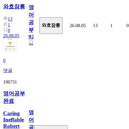
와호잠룡
영
어
13
공
1
와호잠룡
26.08.05
13
1
0
부
0
26.08.05
929
0
댓글
196731
영어공부
완료
영
Caring
Ineffable
어
Robert
공