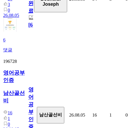
완
Joseph
3
0
료
26.08.05
[
6
]
6
댓글
196728
영어공부
인증
영
남산골선
어
비
공
부
16
남산골선비
26.08.05
16
1
0
1
인
0
증