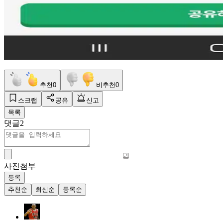
추천
0
비추천
0
스크랩
공유
신고
목록
댓글
2
사진첨부
등록
추천순
최신순
등록순