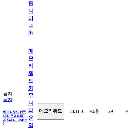
됩
니
다.
[
64
]
메
모
리
워
드
커
공지
뮤
공지
니
티
메모리워드
23.11.01
9.6천
29
9
메모리워드 커뮤
니티 운영정책 (
운
2023.11.1 update
)
영