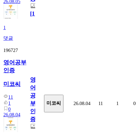
26.08.05
[
1
]
1
댓글
196727
영어공부
인증
영
미코씨
어
공
11
부
1
미코씨
26.08.04
11
1
0
0
인
26.08.04
증