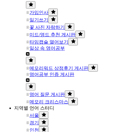
가입인사
일기쓰기
꽃 사진 자랑하기
미드/영드 추천 게시판
타임캡슐 열어보기
일상 속 영어공부
메모리워드 상점후기 게시판
영어공부 인증 게시판
영어 질문 게시판
메모리 크리스마스
지역별 언어 스터디
서울
경기
인천