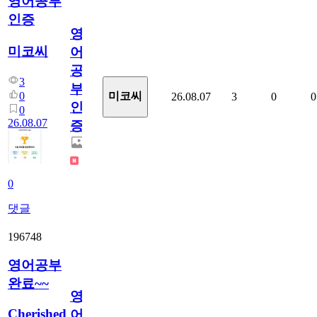
영어공부
인증
영
미코씨
어
공
3
부
0
미코씨
26.08.07
3
0
0
인
0
26.08.07
증
0
댓글
196748
영어공부
완료~~
영
Cherished
어