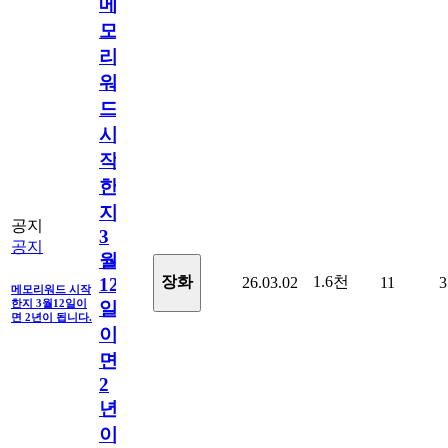
메
모
리
워
드
시
작
한
지
공지
3
공지
월
1.6천
장화
26.03.02
11
3
12
메모리워드 시작
한지 3월12일이
일
면 2년이 됩니다.
이
면
2
년
이