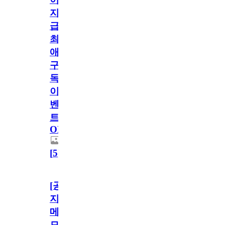
지
급!
최
애
구
독
이
벤
트
OPEN!
[
5
]
[공
지]
메
모