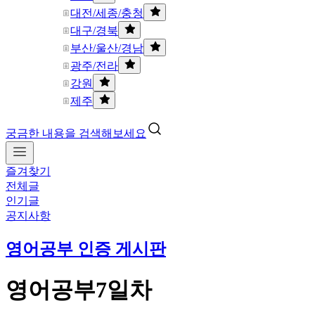
대전/세종/충청
대구/경북
부산/울산/경남
광주/전라
강원
제주
궁금한 내용을 검색해보세요
즐겨찾기
전체글
인기글
공지사항
영어공부 인증 게시판
영어공부7일차