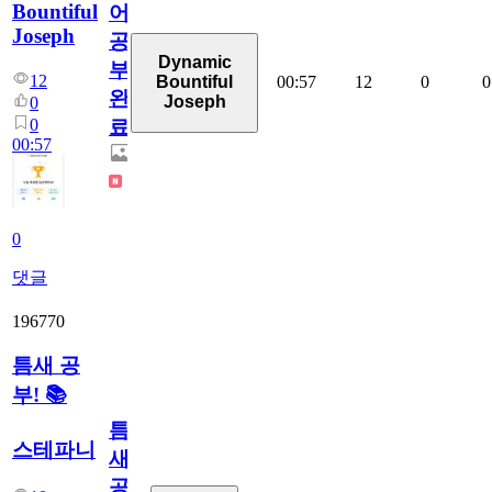
Bountiful
어
Joseph
공
Dynamic
부
12
00:57
12
0
0
Bountiful
완
Joseph
0
0
료
00:57
0
댓글
196770
틈새 공
부! 📚
틈
스테파니
새
공