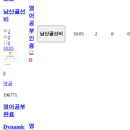
영
남산골선
어
비
공
부
2
남산골선비
10:05
2
0
0
0
인
0
증
10:05
0
댓글
196771
영어공부
완료
영
Dynamic