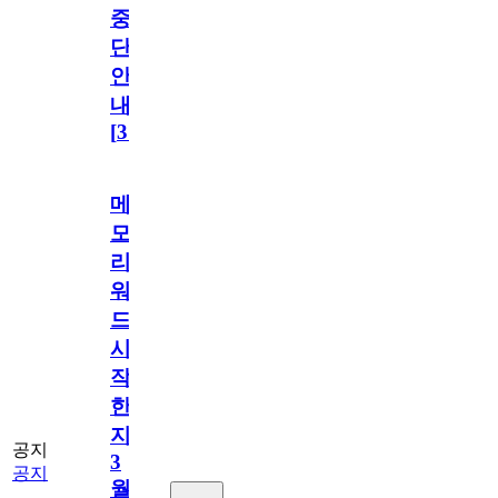
중
단
안
내
[
31
]
메
모
리
워
드
시
작
한
지
공지
3
공지
월