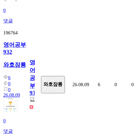
0
댓글
196764
영어공부
932
영
와호잠룡
어
공
6
0
와호잠룡
26.08.09
6
0
0
부
0
932
26.08.09
0
댓글