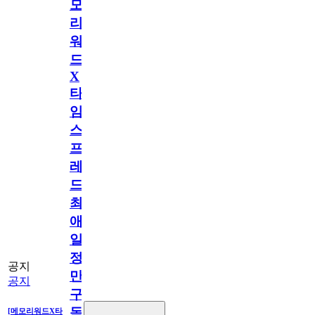
모
리
워
드
X
타
임
스
프
레
드]
최
애
일
정
공지
만
공지
구
독
[메모리워드X타