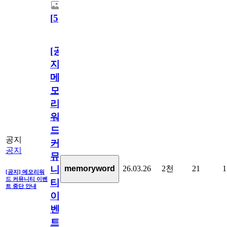
[
5
]
[공
지]
메
모
리
워
드
공지
커
공지
뮤
26.03.26
2천
21
1
memoryword
니
[공지] 메모리워
드 커뮤니티 이벤
티
트 중단 안내
이
벤
트