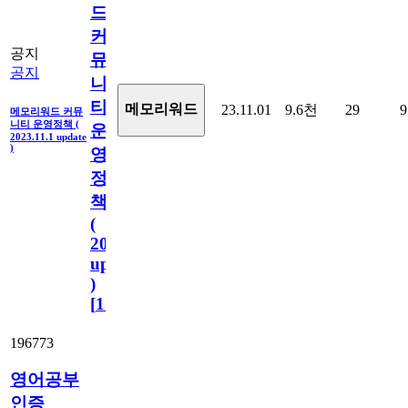
드
커
공지
뮤
공지
니
티
메모리워드
23.11.01
9.6천
29
9
메모리워드 커뮤
니티 운영정책 (
운
2023.11.1 update
)
영
정
책
(
2023.11.1
update
)
[
110
]
196773
영어공부
인증