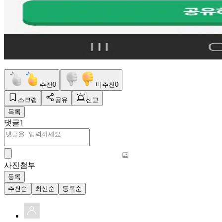
추천
0
비추천
0
스크랩
공유
신고
목록
댓글
1
사진첨부
등록
추천순
최신순
등록순