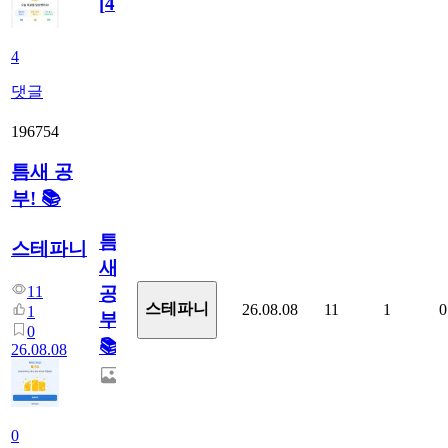
[
4
]
4
댓글
196754
틈새 공
부! 📚
틈
스테파니
새
11
공
스테파니
26.08.08
11
1
0
1
부!
0
📚
26.08.08
0