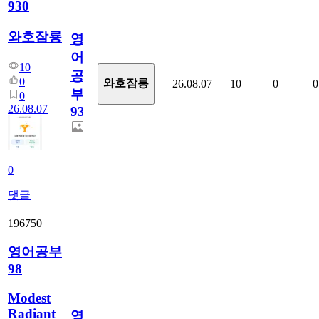
930
와호잠룡
영
어
10
공
0
와호잠룡
26.08.07
10
0
0
부
0
26.08.07
930
0
댓글
196750
영어공부
98
Modest
Radiant
영