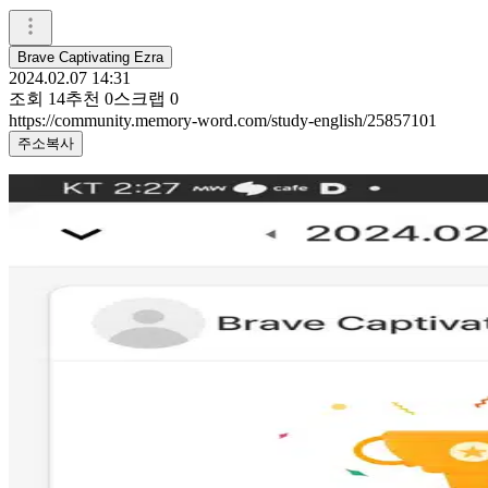
Brave Captivating Ezra
2024.02.07 14:31
조회
14
추천
0
스크랩
0
https://community.memory-word.com/study-english/25857101
주소복사