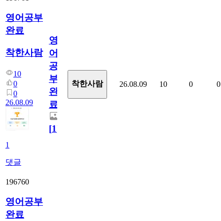
영어공부
완료
영
착한사람
어
공
10
부
0
착한사람
26.08.09
10
0
0
완
0
26.08.09
료
[
1
]
1
댓글
196760
영어공부
완료