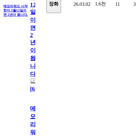
1.6천
장화
26.03.02
11
3
12
메모리워드 시작
한지 3월12일이
일
면 2년이 됩니다.
이
면
2
년
이
됩
니
다.
[
64
]
메
모
리
워