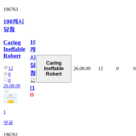
196763
100캐시
당첨
100
Caring
Ineffable
캐
Robert
시
Caring
당
12
26.08.09
12
0
0
Ineffable
첨
Robert
0
0
26.08.09
[
1
]
1
댓글
196761