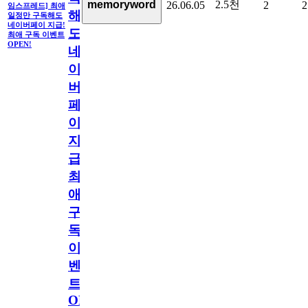
2.5천
memoryword
26.06.05
2
2
임스프레드] 최애
해
일정만 구독해도
네이버페이 지급!
도
최애 구독 이벤트
OPEN!
네
이
버
페
이
지
급!
최
애
구
독
이
벤
트
OPEN!