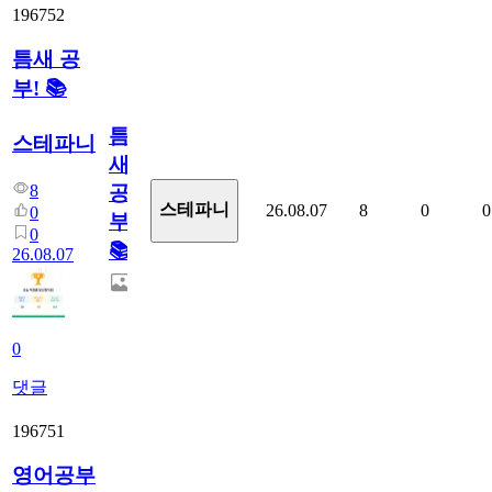
196752
틈새 공
부! 📚
틈
스테파니
새
8
공
스테파니
26.08.07
8
0
0
0
부!
0
📚
26.08.07
0
댓글
196751
영어공부