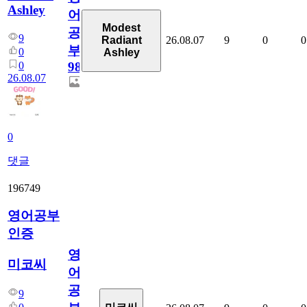
Ashley
어
Modest
공
9
26.08.07
9
0
0
Radiant
부
0
Ashley
0
98
26.08.07
0
댓글
196749
영어공부
인증
영
미코씨
어
공
9