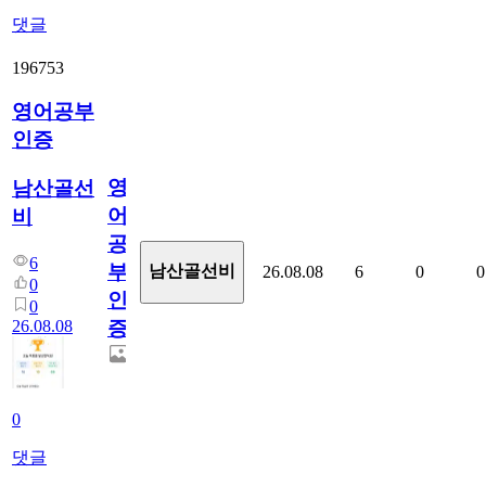
댓글
196753
영어공부
인증
영
남산골선
어
비
공
6
부
남산골선비
26.08.08
6
0
0
0
인
0
26.08.08
증
0
댓글