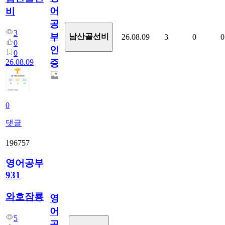
어
비
공
3
부
남산골선비
26.08.09
3
0
0
0
인
0
26.08.09
증
0
댓글
196757
영어공부
931
와호잠룡
영
어
5
공