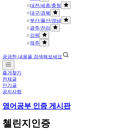
대전/세종/충청
대구/경북
부산/울산/경남
광주/전라
강원
제주
궁금한 내용을 검색해보세요
즐겨찾기
전체글
인기글
공지사항
영어공부 인증 게시판
첼린지인증