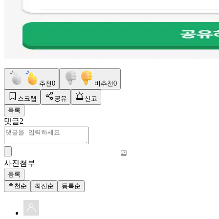
추천
0
비추천
0
스크랩
공유
신고
목록
댓글
2
사진첨부
등록
추천순
최신순
등록순