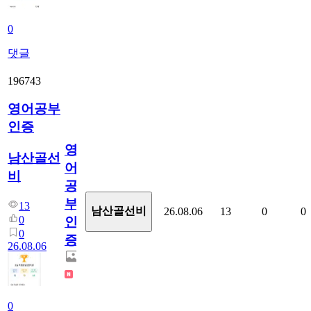
0
댓글
196743
영어공부
인증
영
남산골선
어
비
공
부
13
남산골선비
26.08.06
13
0
0
0
인
0
증
26.08.06
0