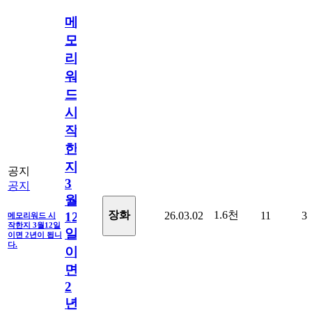
메
모
리
워
드
시
작
한
지
공지
3
공지
월
1.6천
장화
26.03.02
11
3
12
메모리워드 시
작한지 3월12일
일
이면 2년이 됩니
다.
이
면
2
년