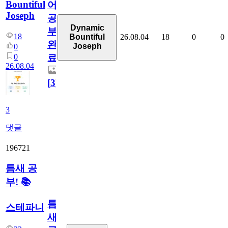
Bountiful
어
Joseph
공
Dynamic
부
18
26.08.04
18
0
0
Bountiful
완
Joseph
0
0
료
26.08.04
[
3
]
3
댓글
196721
틈새 공
부! 📚
틈
스테파니
새