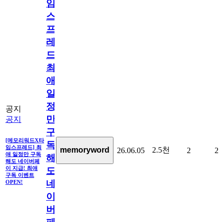
임
스
프
레
드]
최
애
일
정
공지
만
공지
구
[메모리워드X타
독
임스프레드] 최
2.5천
memoryword
26.06.05
2
2
애 일정만 구독
해
해도 네이버페
이 지급! 최애
도
구독 이벤트
네
OPEN!
이
버