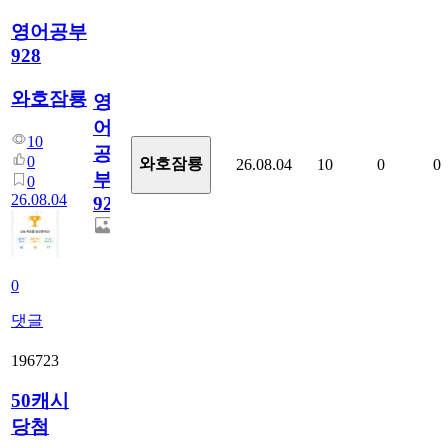
영어공부
928
와호잠룡
영
어
10
공
0
와호잠룡
26.08.04
10
0
0
부
0
26.08.04
928
0
댓글
196723
50캐시
당첨