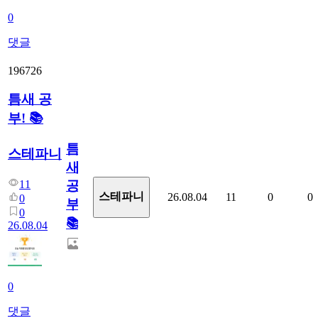
0
댓글
196726
틈새 공
부! 📚
틈
스테파니
새
11
공
스테파니
26.08.04
11
0
0
0
부!
0
📚
26.08.04
0
댓글