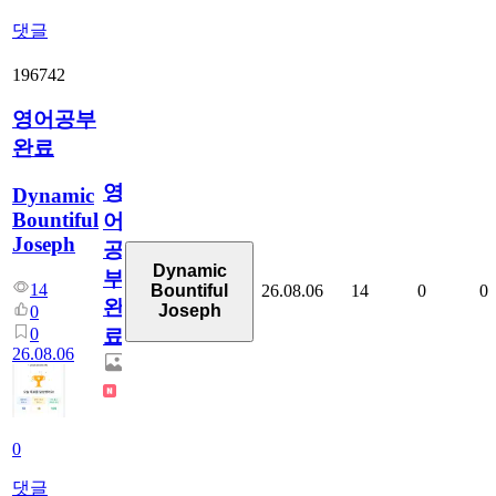
댓글
196742
영어공부
완료
영
Dynamic
Bountiful
어
Joseph
공
Dynamic
부
14
26.08.06
14
0
0
Bountiful
완
Joseph
0
0
료
26.08.06
0
댓글