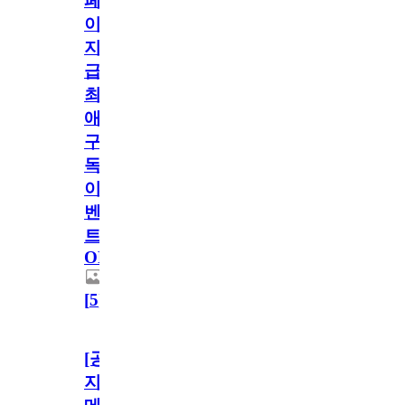
페
이
지
급!
최
애
구
독
이
벤
트
OPEN!
[
5
]
[공
지]