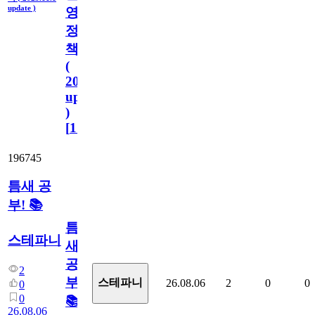
update )
영
정
책
(
2023.11.1
update
)
[
110
]
196745
틈새 공
부! 📚
틈
스테파니
새
공
2
부!
스테파니
26.08.06
2
0
0
0
0
📚
26.08.06