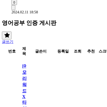
0
2024.02.11 18:58
영어공부 인증 게시판
글쓰기
제
번호
글쓴이
등록일
조회
추천
스크
목
[메
모
리
워
드
X
타