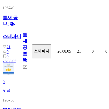
196740
틈새 공
부! 📚
틈
스테파니
새
21
공
스테파니
26.08.05
21
0
0
0
부!
0
📚
26.08.05
0
댓글
196738