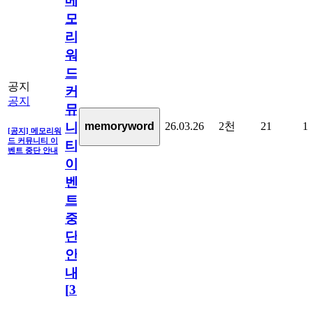
메
모
리
워
드
공지
커
공지
뮤
26.03.26
2천
21
1
memoryword
니
[공지] 메모리워
드 커뮤니티 이
티
벤트 중단 안내
이
벤
트
중
단
안
내
[
31
]