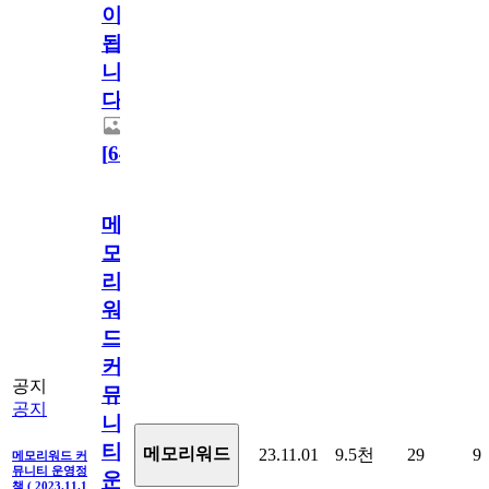
이
됩
니
다.
[
64
]
메
모
리
워
드
커
공지
뮤
공지
니
티
메모리워드
23.11.01
9.5천
29
9
메모리워드 커
뮤니티 운영정
운
책 ( 2023.11.1