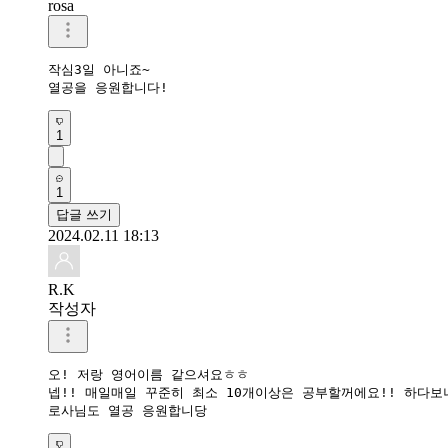
rosa
작심3일 아니죠~

열공을 응원합니다!
1
1
답글 쓰기
2024.02.11 18:13
R.K
작성자
오! 저랑 영어이름 같으셔요ㅎㅎ 

넵!! 매일매일 꾸준히 최소 10개이상은 공부할꺼에요!! 하다보니
로사님도 열공 응원합니당