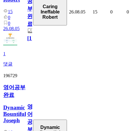
공
Caring
부
15
26.08.05
15
0
0
Ineffable
완
Robert
0
0
료
26.08.05
[
1
]
1
댓글
196729
영어공부
완료
영
Dynamic
Bountiful
어
Joseph
공
Dynamic
부