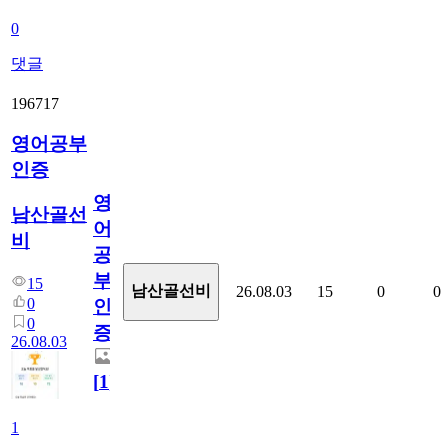
0
댓글
196717
영어공부
인증
영
남산골선
어
비
공
부
15
남산골선비
26.08.03
15
0
0
0
인
0
증
26.08.03
[
1
]
1