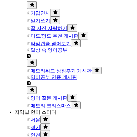
가입인사
일기쓰기
꽃 사진 자랑하기
미드/영드 추천 게시판
타임캡슐 열어보기
일상 속 영어공부
메모리워드 상점후기 게시판
영어공부 인증 게시판
영어 질문 게시판
메모리 크리스마스
지역별 언어 스터디
서울
경기
인천