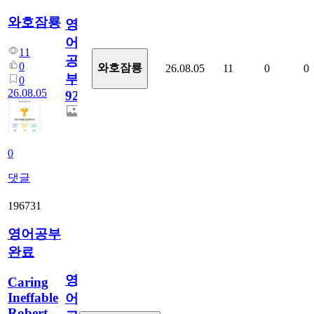
와호잠룡
영
어
11
공
0
와호잠룡
26.08.05
11
0
0
부
0
26.08.05
929
0
댓글
196731
영어공부
완료
영
Caring
Ineffable
어
Robert