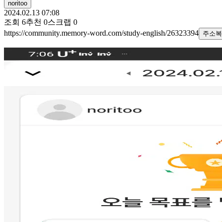
noritoo
2024.02.13 07:08
조회
6
추천
0
스크랩
0
https://community.memory-word.com/study-english/26323394
주소복