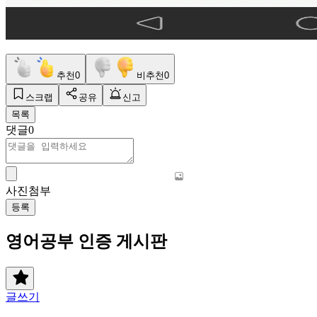
추천
0
비추천
0
스크랩
공유
신고
목록
댓글
0
사진첨부
등록
영어공부 인증 게시판
글쓰기