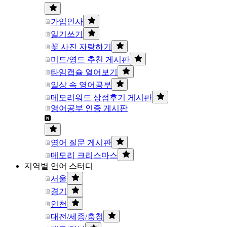
가입인사
일기쓰기
꽃 사진 자랑하기
미드/영드 추천 게시판
타임캡슐 열어보기
일상 속 영어공부
메모리워드 상점후기 게시판
영어공부 인증 게시판
영어 질문 게시판
메모리 크리스마스
지역별 언어 스터디
서울
경기
인천
대전/세종/충청