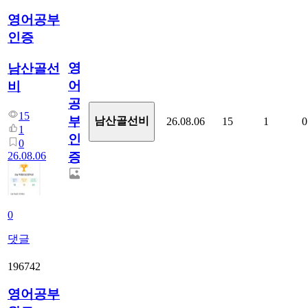
영어공부
인증
영
남산골선
어
비
공
15
부
남산골선비
26.08.06
15
1
0
1
인
0
26.08.06
증
0
댓글
196742
영어공부