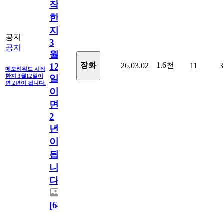
작
한
지
공지
3
공지
월
1.6천
장화
26.03.02
11
3
12
메모리워드 시작
한지 3월12일이
일
면 2년이 됩니다.
이
면
2
년
이
됩
니
다.
[
64
]