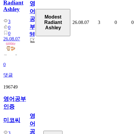
Radiant
영
Ashley
어
Modest
공
3
26.08.07
3
0
0
Radiant
부
0
Ashley
0
98
26.08.07
0
댓글
196749
영어공부
인증
영
미코씨
어
공
3