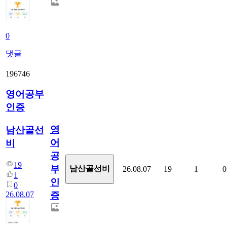
0
댓글
196746
영어공부
인증
영
남산골선
어
비
공
19
부
남산골선비
26.08.07
19
1
0
1
인
0
26.08.07
증