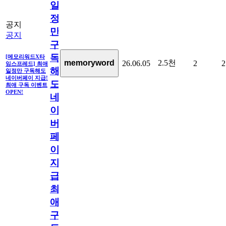
일
정
공지
만
공지
구
독
[메모리워드X타
2.5천
memoryword
26.06.05
2
2
임스프레드] 최애
해
일정만 구독해도
네이버페이 지급!
도
최애 구독 이벤트
OPEN!
네
이
버
페
이
지
급!
최
애
구