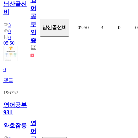
영
남산골선
어
비
공
부
3
남산골선비
05:50
3
0
0
0
인
0
증
05:50
0
댓글
196757
영어공부
931
영
와호잠룡
어