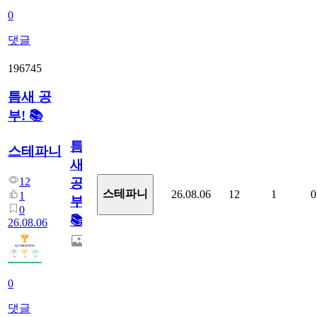
0
댓글
196745
틈새 공
부! 📚
틈
스테파니
새
12
공
스테파니
26.08.06
12
1
0
1
부!
0
📚
26.08.06
0
댓글