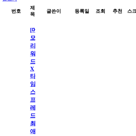
제
번호
글쓴이
등록일
조회
추천
스
목
[메
모
리
워
드
X
타
임
스
프
레
드]
최
애