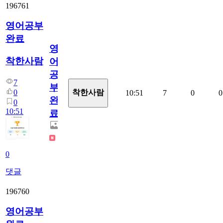
196761
영어공부
완료
영
착한사람
어
공
7
부
0
착한사람
10:51
7
0
0
완
0
10:51
료
0
댓글
196760
영어공부