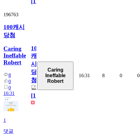
[
110
]
196763
100캐시
당첨
100
Caring
Ineffable
캐
Robert
시
Caring
당
8
16:31
8
0
0
Ineffable
첨
Robert
0
0
16:31
[
1
]
1
댓글