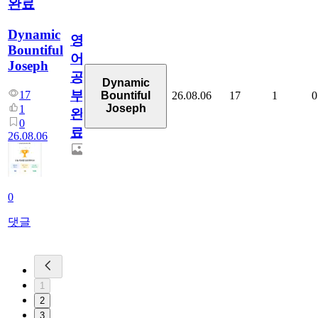
완료
Dynamic
영
Bountiful
어
Joseph
공
Dynamic
부
17
26.08.06
17
1
0
Bountiful
Joseph
1
완
0
료
26.08.06
0
댓글
1
2
3