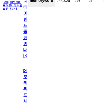
26.03.26
2천
21
1
memoryword
니
[공지] 메모리워
드 커뮤니티 이벤
티
트 중단 안내
이
벤
트
중
단
안
내
[
31
]
메
모
리
워
드
시