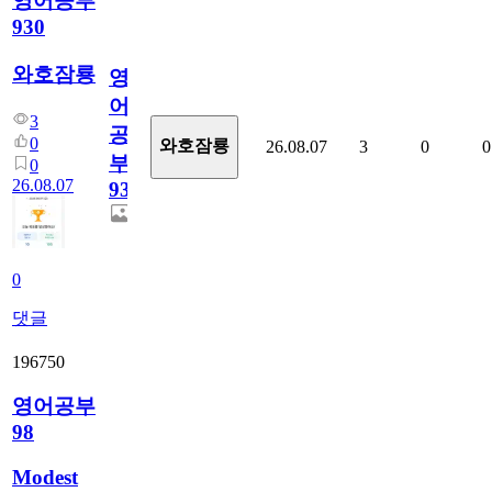
영어공부
930
와호잠룡
영
어
3
공
0
와호잠룡
26.08.07
3
0
0
부
0
26.08.07
930
0
댓글
196750
영어공부
98
Modest