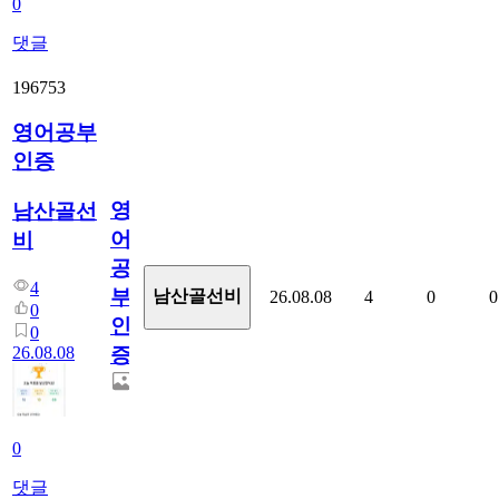
0
댓글
196753
영어공부
인증
영
남산골선
어
비
공
4
부
남산골선비
26.08.08
4
0
0
0
인
0
26.08.08
증
0
댓글