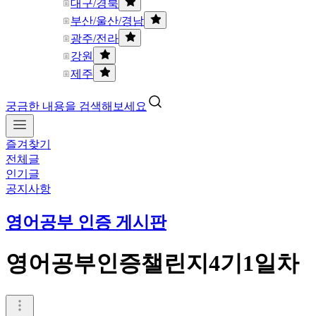
대구/경북
부산/울산/경남
광주/전라
강원
제주
궁금한 내용을 검색해보세요
즐겨찾기
전체글
인기글
공지사항
영어공부 인증 게시판
영어공부인증챌린지4기1일차