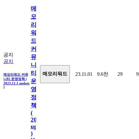
메
모
리
워
드
커
공지
뮤
공지
니
티
메모리워드
23.11.01
9.6천
29
9
메모리워드 커뮤
니티 운영정책 (
운
2023.11.1 update
)
영
정
책
(
2023.11.1
update
)