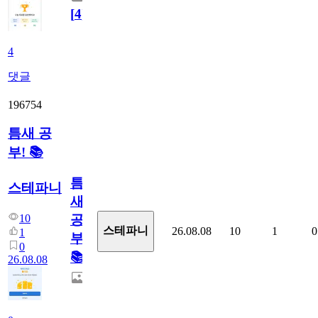
[
4
]
4
댓글
196754
틈새 공
부! 📚
틈
스테파니
새
10
공
스테파니
26.08.08
10
1
0
1
부!
0
📚
26.08.08