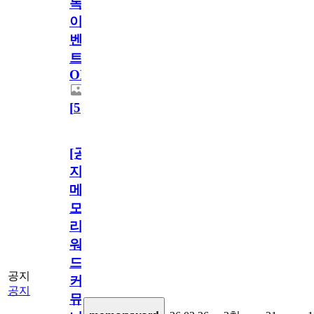
독
이
벤
트
OPEN!
[
5
]
[공
지]
메
모
리
워
드
공지
커
공지
뮤