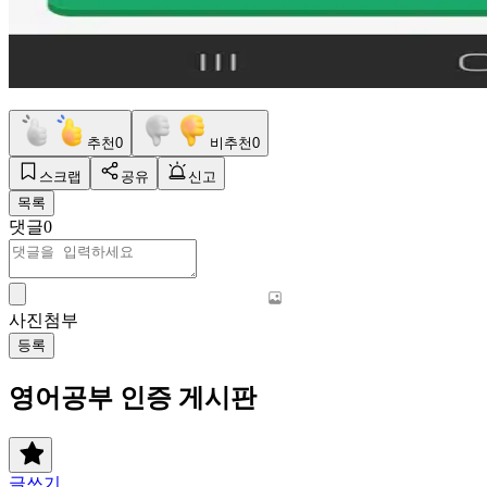
추천
0
비추천
0
스크랩
공유
신고
목록
댓글
0
사진첨부
등록
영어공부 인증 게시판
글쓰기