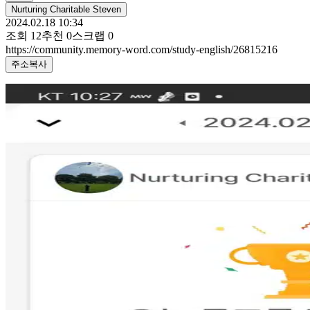
Nurturing Charitable Steven
2024.02.18 10:34
조회
12
추천
0
스크랩
0
https://community.memory-word.com/study-english/26815216
주소복사