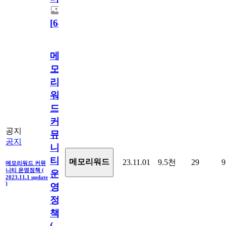
[
64
]
메
모
리
워
드
커
공지
뮤
공지
니
티
메모리워드
23.11.01
9.5천
29
9
메모리워드 커뮤
니티 운영정책 (
운
2023.11.1 update
)
영
정
책
(