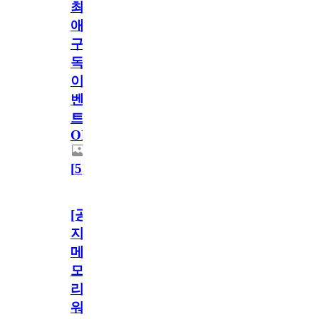
최
애
구
독
이
벤
트
OPEN!
[
5
]
[공
지]
메
모
리
워