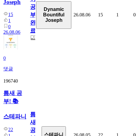
Joseph
공
Dynamic
부
15
26.08.06
15
1
0
Bountiful
Joseph
1
완
0
료
26.08.06
0
댓글
196740
틈새 공
부! 📚
틈
스테파니
새
22
공
스테파니
26.08.05
22
1
0
1