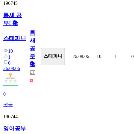
196745
틈새 공
부! 📚
틈
스테파니
새
공
10
부!
스테파니
26.08.06
10
1
0
1
0
📚
26.08.06
0
댓글
196744
영어공부