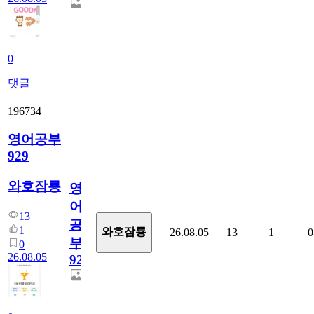
0
댓글
196734
영어공부
929
와호잠룡
영
어
13
공
1
와호잠룡
26.08.05
13
1
0
부
0
26.08.05
929