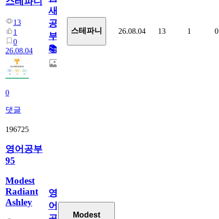
스테파니
새
13
공
스테파니
26.08.04
13
1
0
1
부!
0
📚
26.08.04
0
댓글
196725
영어공부
95
Modest
Radiant
영
Ashley
어
Modest
공