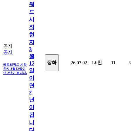
워
드
시
작
한
지
공지
3
공지
월
1.6천
장화
26.03.02
11
3
12
메모리워드 시작
한지 3월12일이
일
면 2년이 됩니다.
이
면
2
년
이
됩
니
다.