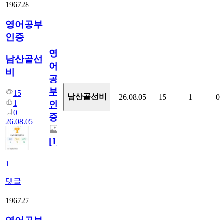
196728
영어공부
인증
영
남산골선
어
비
공
부
15
남산골선비
26.08.05
15
1
0
1
인
0
증
26.08.05
[
1
]
1
댓글
196727