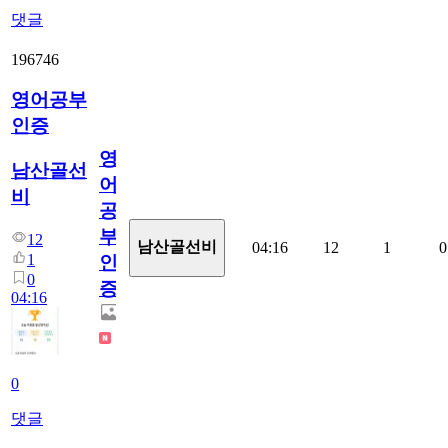
댓글
196746
영어공부
인증
영
남산골선
어
비
공
부
12
남산골선비
04:16
12
1
0
1
인
0
증
04:16
0
댓글