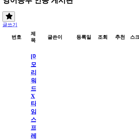
영어공부 인증 게시판
글쓰기
제
번호
글쓴이
등록일
조회
추천
스
목
[메
모
리
워
드
X
타
임
스
프
레