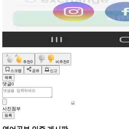
추천
0
비추천
0
스크랩
공유
신고
목록
댓글
0
사진첨부
등록