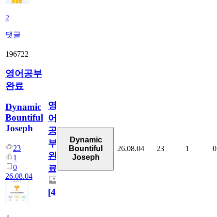
2
댓글
196722
영어공부
완료
영
Dynamic
Bountiful
어
Joseph
공
Dynamic
부
23
26.08.04
23
1
0
Bountiful
완
Joseph
1
0
료
26.08.04
[
4
]