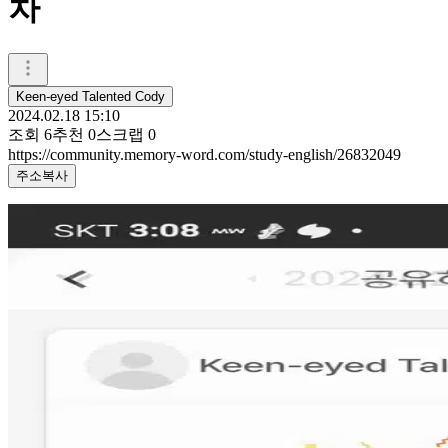
차
Keen-eyed Talented Cody
2024.02.18 15:10
조회
6
추천
0
스크랩
0
https://community.memory-word.com/study-english/26832049
주소복사