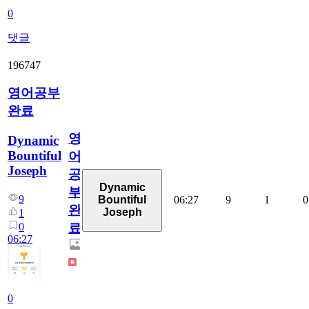
0
댓글
196747
영어공부
완료
영
Dynamic
Bountiful
어
Joseph
공
Dynamic
부
9
06:27
9
1
0
Bountiful
완
Joseph
1
0
료
06:27
0