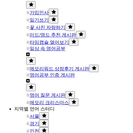
가입인사
일기쓰기
꽃 사진 자랑하기
미드/영드 추천 게시판
타임캡슐 열어보기
일상 속 영어공부
메모리워드 상점후기 게시판
영어공부 인증 게시판
영어 질문 게시판
메모리 크리스마스
지역별 언어 스터디
서울
경기
인천