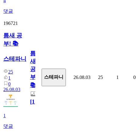
4
댓글
196721
틈새 공
부! 📚
틈
스테파니
새
공
25
부!
스테파니
26.08.03
25
1
0
1
0
📚
26.08.03
[
1
]
1
댓글