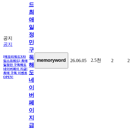
드]
최
애
일
정
공지
만
공지
구
독
[메모리워드X타
2.5천
memoryword
26.06.05
2
2
임스프레드] 최애
해
일정만 구독해도
네이버페이 지급!
도
최애 구독 이벤트
OPEN!
네
이
버
페
이
지
급!