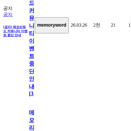
드
공지
커
공지
뮤
26.03.26
2천
21
1
memoryword
니
[공지] 메모리워
드 커뮤니티 이벤
티
트 중단 안내
이
벤
트
중
단
안
내
[
31
]
메
모
리