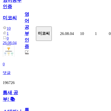
영어공부
인증
영
미코씨
어
공
10
부
1
미코씨
26.08.04
10
1
0
0
인
26.08.04
증
0
댓글
196726
틈새 공
부! 📚
틈