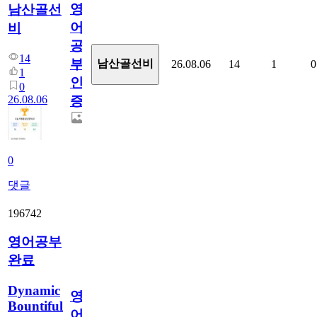
영
남산골선
어
비
공
14
부
남산골선비
26.08.06
14
1
0
1
인
0
26.08.06
증
0
댓글
196742
영어공부
완료
Dynamic
영
Bountiful
어