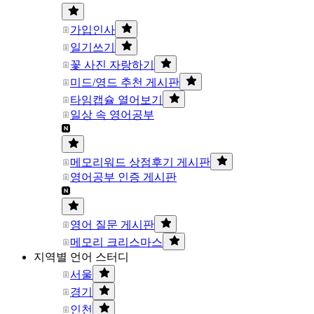
가입인사
일기쓰기
꽃 사진 자랑하기
미드/영드 추천 게시판
타임캡슐 열어보기
일상 속 영어공부
메모리워드 상점후기 게시판
영어공부 인증 게시판
영어 질문 게시판
메모리 크리스마스
지역별 언어 스터디
서울
경기
인천