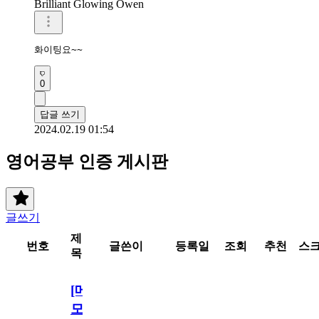
Brilliant Glowing Owen
화이팅요~~
0
답글 쓰기
2024.02.19 01:54
영어공부 인증 게시판
글쓰기
제
번호
글쓴이
등록일
조회
추천
스
목
[메
모