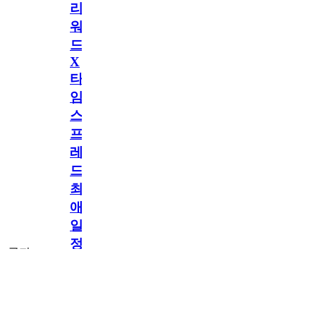
리
워
드
X
타
임
스
프
레
드]
최
애
일
정
공지
만
공지
구
독
[메모리워드X타
2.5천
memoryword
26.06.05
2
2
임스프레드] 최애