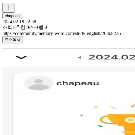
chapeau
2024.02.18 22:58
조회
8
추천
0
스크랩
0
https://community.memory-word.com/study-english/26868236
주소복사