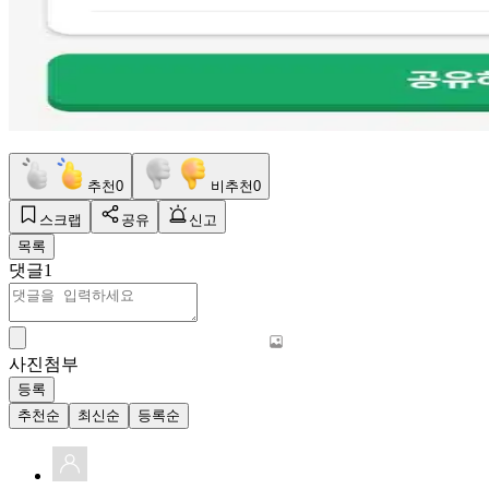
추천
0
비추천
0
스크랩
공유
신고
목록
댓글
1
사진첨부
등록
추천순
최신순
등록순