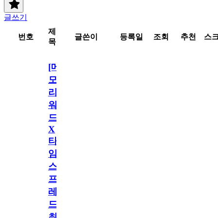
글쓰기
제
번호
글쓴이
등록일
조회
추천
스
목
[메
모
리
워
드
X
타
임
스
프
레
드]
최