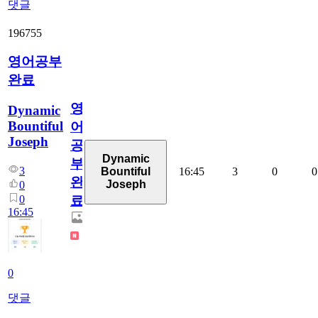
댓글
196755
영어공부
완료
영
Dynamic
Bountiful
어
Joseph
공
Dynamic
부
3
16:45
3
0
0
Bountiful
완
Joseph
0
0
료
16:45
0
댓글