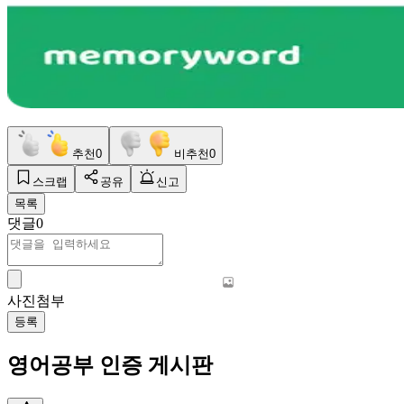
추천
0
비추천
0
스크랩
공유
신고
목록
댓글
0
사진첨부
등록
영어공부 인증 게시판