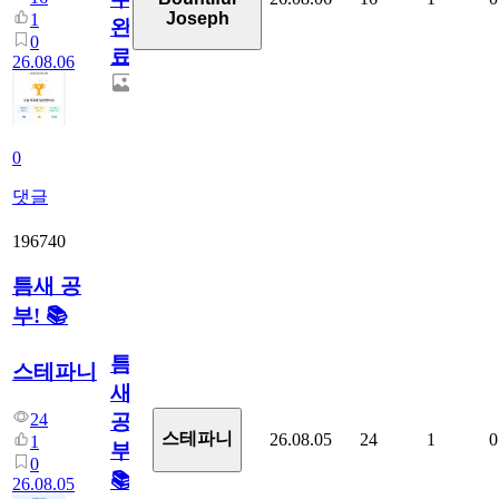
Joseph
1
완
0
료
26.08.06
0
댓글
196740
틈새 공
부! 📚
틈
스테파니
새
24
공
스테파니
26.08.05
24
1
0
1
부!
0
📚
26.08.05