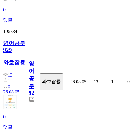
0
댓글
196734
영어공부
929
와호잠룡
영
어
13
공
1
와호잠룡
26.08.05
13
1
0
부
0
26.08.05
929
0
댓글