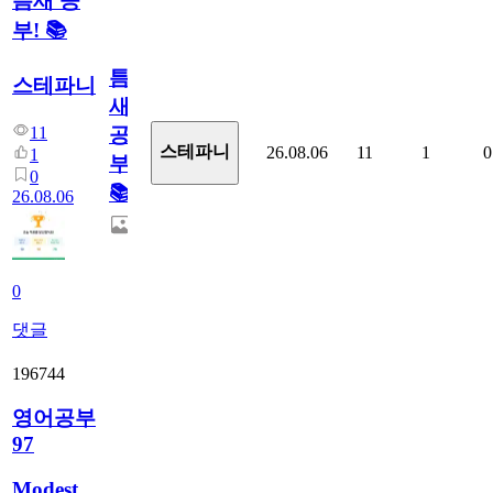
틈새 공
부! 📚
틈
스테파니
새
11
공
스테파니
26.08.06
11
1
0
1
부!
0
📚
26.08.06
0
댓글
196744
영어공부
97
Modest