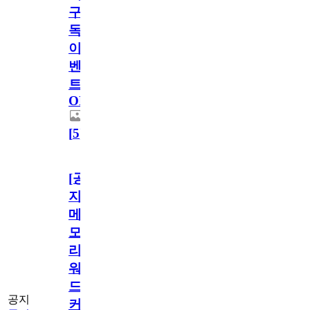
구
독
이
벤
트
OPEN!
[
5
]
[공
지]
메
모
리
워
드
공지
커