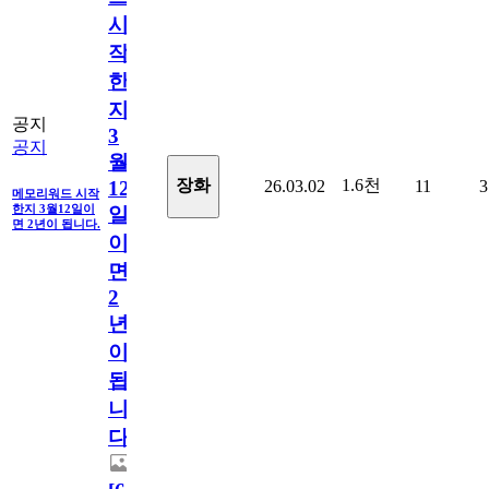
시
작
한
지
공지
3
공지
월
1.6천
장화
26.03.02
11
3
12
메모리워드 시작
한지 3월12일이
일
면 2년이 됩니다.
이
면
2
년
이
됩
니
다.