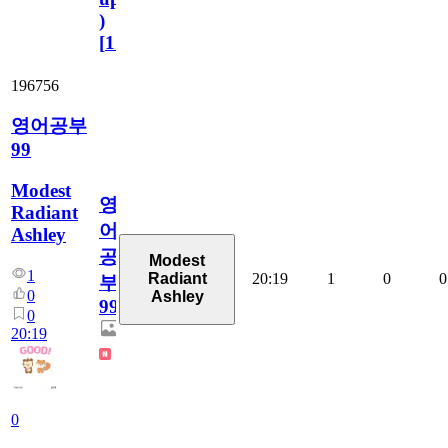
)
[
110
]
196756
영어공부
99
Modest
영
Radiant
어
Ashley
공
Modest
1
20:19
1
0
0
Radiant
부
0
Ashley
99
0
20:19
0