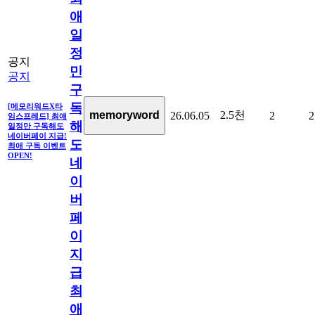
애
일
정
공지
만
공지
구
독
[메모리워드X타
2.5천
memoryword
26.06.05
2
2
임스프레드] 최애
해
일정만 구독해도
네이버페이 지급!
도
최애 구독 이벤트
OPEN!
네
이
버
페
이
지
급!
최
애