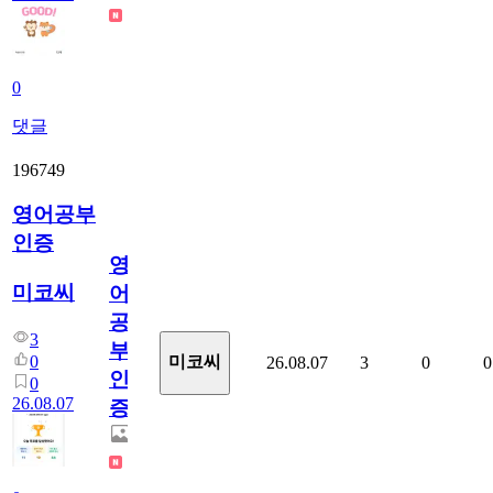
0
댓글
196749
영어공부
인증
영
미코씨
어
공
3
부
0
미코씨
26.08.07
3
0
0
인
0
26.08.07
증