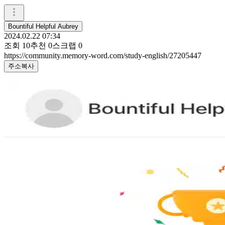
Bountiful Helpful Aubrey
2024.02.22 07:34
조회
10
추천
0
스크랩
0
https://community.memory-word.com/study-english/27205447
주소복사