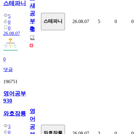
스테파니
새
공
5
부!
스테파니
26.08.07
5
0
0
0
0
📚
26.08.07
0
댓글
196751
영어공부
930
영
와호잠룡
어
공
3
0
와호잠룡
26.08.07
3
0
0