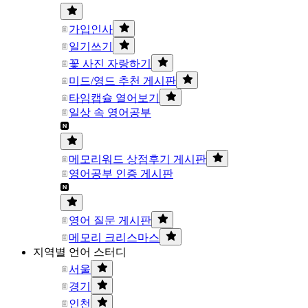
가입인사
일기쓰기
꽃 사진 자랑하기
미드/영드 추천 게시판
타임캡슐 열어보기
일상 속 영어공부
메모리워드 상점후기 게시판
영어공부 인증 게시판
영어 질문 게시판
메모리 크리스마스
지역별 언어 스터디
서울
경기
인천