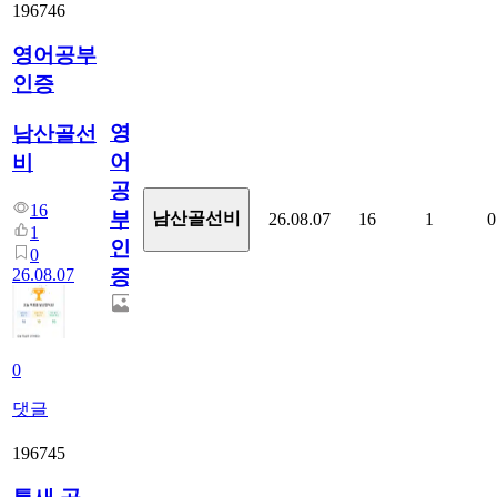
196746
영어공부
인증
영
남산골선
어
비
공
16
부
남산골선비
26.08.07
16
1
0
1
인
0
26.08.07
증
0
댓글
196745