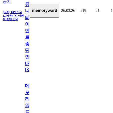
공지
뮤
26.03.26
2천
21
1
memoryword
니
[공지] 메모리워
드 커뮤니티 이벤
티
트 중단 안내
이
벤
트
중
단
안
내
[
31
]
메
모
리
워
드