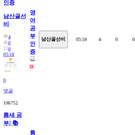
인증
영
남산골선
어
비
공
부
4
남산골선비
05:18
4
0
0
0
인
0
증
05:18
0
댓글
196752
틈새 공
부! 📚
틈