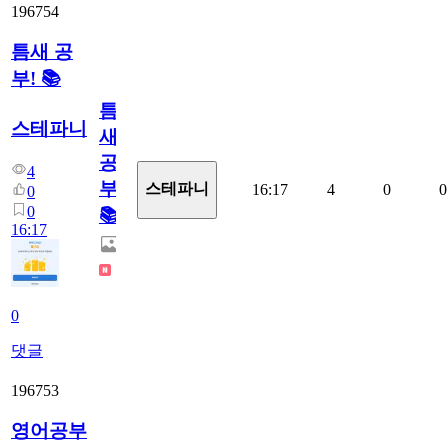
196754
틈새 공
부! 📚
틈
스테파니
새
공
4
부!
스테파니
16:17
4
0
0
0
0
📚
16:17
0
댓글
196753
영어공부