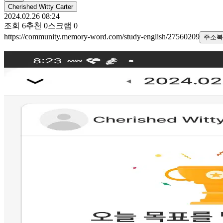
Cherished Witty Carter
2024.02.26 08:24
조회
6
추천
0
스크랩
0
https://community.memory-word.com/study-english/27560209
주소복