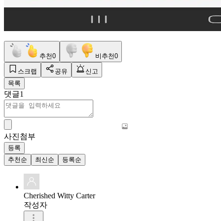
추천
0
비추천
0
스크랩
공유
신고
목록
댓글
1
사진첨부
등록
추천순
최신순
등록순
Cherished Witty Carter
작성자