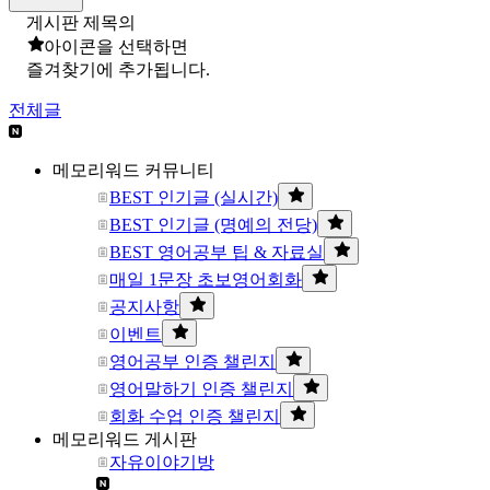
게시판 제목의
아이콘을 선택하면
즐겨찾기에 추가됩니다.
전체글
메모리워드 커뮤니티
BEST 인기글 (실시간)
BEST 인기글 (명예의 전당)
BEST 영어공부 팁 & 자료실
매일 1문장 초보영어회화
공지사항
이벤트
영어공부 인증 챌린지
영어말하기 인증 챌린지
회화 수업 인증 챌린지
메모리워드 게시판
자유이야기방