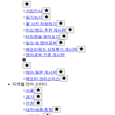
가입인사
일기쓰기
꽃 사진 자랑하기
미드/영드 추천 게시판
타임캡슐 열어보기
일상 속 영어공부
메모리워드 상점후기 게시판
영어공부 인증 게시판
영어 질문 게시판
메모리 크리스마스
지역별 언어 스터디
서울
경기
인천
대전/세종/충청