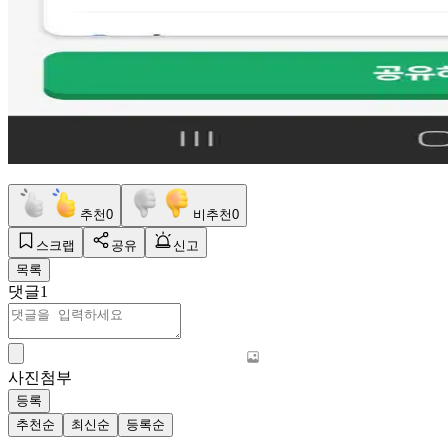
추천
0
비추천
0
스크랩
공유
신고
목록
댓글
1
사진첨부
등록
추천순
최신순
등록순