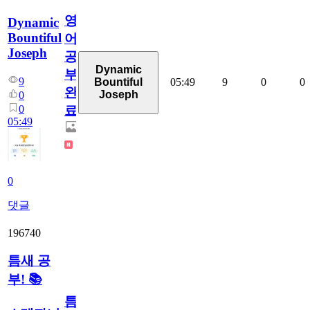
영
Dynamic
Bountiful
어
Joseph
공
Dynamic
부
9
05:49
9
0
0
Bountiful
완
Joseph
0
0
료
05:49
0
댓글
196740
틈새 공
부! 📚
틈