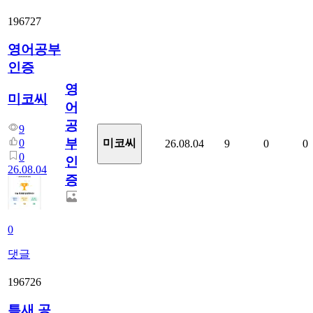
196727
영어공부
인증
영
미코씨
어
공
9
부
0
미코씨
26.08.04
9
0
0
0
인
26.08.04
증
0
댓글
196726
틈새 공