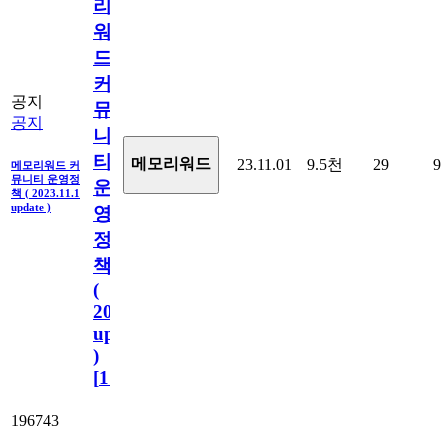
리
워
드
커
공지
뮤
공지
니
티
메모리워드
23.11.01
9.5천
29
9
메모리워드 커
뮤니티 운영정
운
책 ( 2023.11.1
update )
영
정
책
(
2023.11.1
update
)
[
110
]
196743