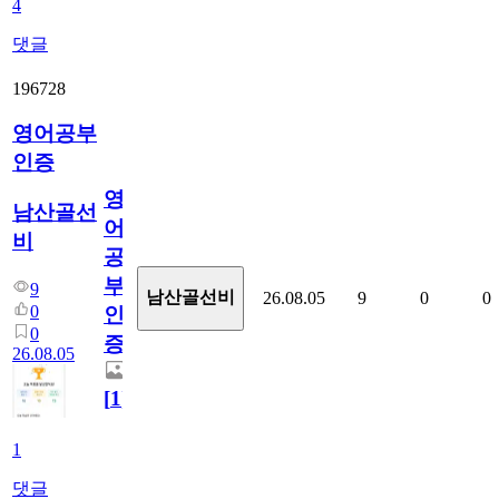
4
댓글
196728
영어공부
인증
영
남산골선
어
비
공
부
9
남산골선비
26.08.05
9
0
0
0
인
0
증
26.08.05
[
1
]
1
댓글