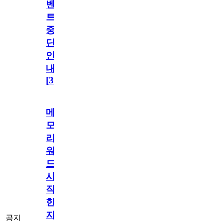
벤
트
중
단
안
내
[
31
]
메
모
리
워
드
시
작
한
지
공지