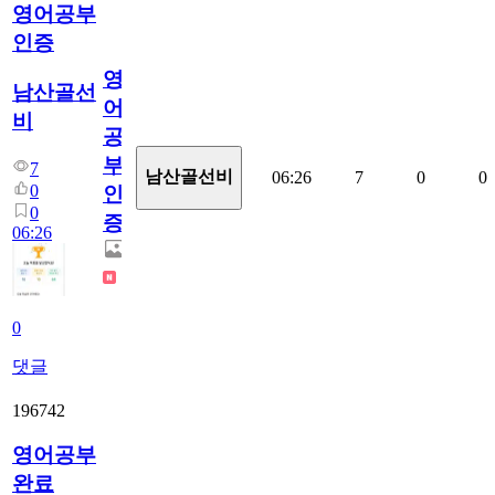
영어공부
인증
영
남산골선
어
비
공
부
7
남산골선비
06:26
7
0
0
0
인
0
증
06:26
0
댓글
196742
영어공부
완료