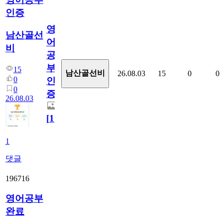
인증
영
남산골선
어
비
공
부
15
남산골선비
26.08.03
15
0
0
0
인
0
증
26.08.03
[
1
]
1
댓글
196716
영어공부
완료