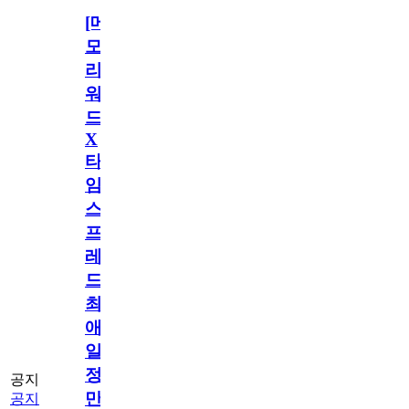
[메
모
리
워
드
X
타
임
스
프
레
드]
최
애
일
정
공지
만
공지