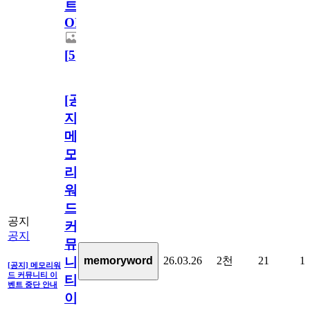
트
OPEN!
[
5
]
[공
지]
메
모
리
워
드
공지
커
공지
뮤
26.03.26
2천
21
1
memoryword
니
[공지] 메모리워
드 커뮤니티 이
티
벤트 중단 안내
이