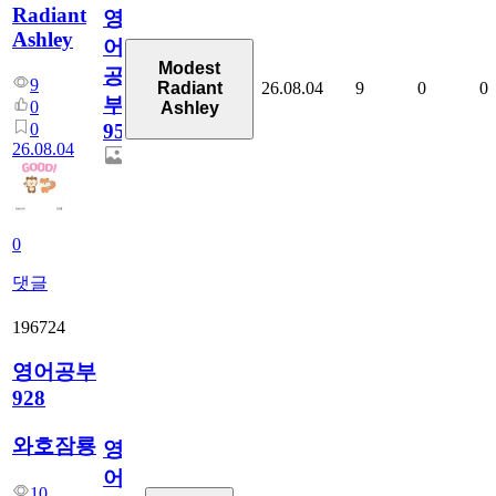
Radiant
영
Ashley
어
Modest
공
9
26.08.04
9
0
0
Radiant
부
0
Ashley
0
95
26.08.04
0
댓글
196724
영어공부
928
와호잠룡
영
어
10