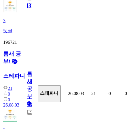
[
3
]
3
댓글
196721
틈새 공
부! 📚
틈
스테파니
새
21
공
스테파니
26.08.03
21
0
0
0
부!
0
📚
26.08.03