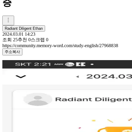
증
Radiant Diligent Ethan
2024.03.01 14:23
조회
25
추천
0
스크랩
0
https://community.memory-word.com/study-english/27968838
주소복사