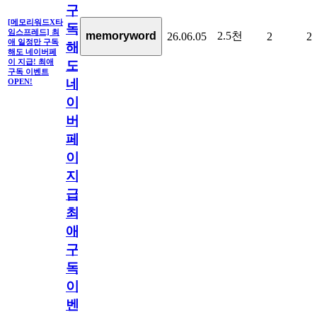
구
[메모리워드X타
독
임스프레드] 최
2.5천
memoryword
26.06.05
2
2
애 일정만 구독
해
해도 네이버페
이 지급! 최애
도
구독 이벤트
네
OPEN!
이
버
페
이
지
급!
최
애
구
독
이
벤