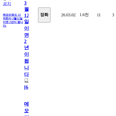
3
공지
월
1.6천
장화
26.03.02
11
3
12
메모리워드 시
작한지 3월12일
일
이면 2년이 됩니
다.
이
면
2
년
이
됩
니
다.
[
64
]
메
모