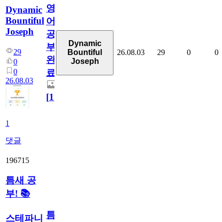
영
Dynamic
Bountiful
어
Joseph
공
Dynamic
부
29
26.08.03
29
0
0
Bountiful
완
Joseph
0
0
료
26.08.03
[
1
]
1
댓글
196715
틈새 공
부! 📚
틈
스테파니