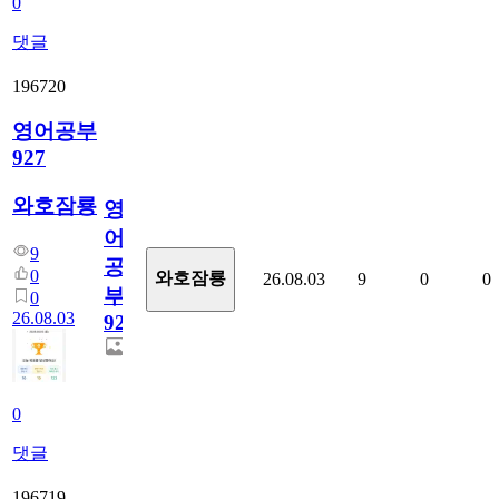
0
댓글
196720
영어공부
927
와호잠룡
영
어
9
공
0
와호잠룡
26.08.03
9
0
0
부
0
26.08.03
927
0
댓글
196719