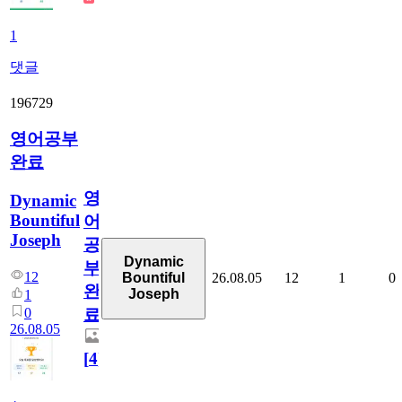
1
댓글
196729
영어공부
완료
영
Dynamic
Bountiful
어
Joseph
공
Dynamic
부
12
26.08.05
12
1
0
Bountiful
완
Joseph
1
0
료
26.08.05
[
4
]