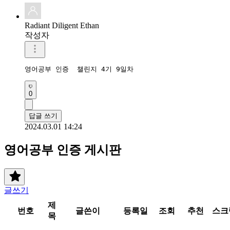
Radiant Diligent Ethan
작성자
영어공부 인증  챌린지 4기 9일차 
0
답글 쓰기
2024.03.01 14:24
영어공부 인증 게시판
글쓰기
제
번호
글쓴이
등록일
조회
추천
스크
목