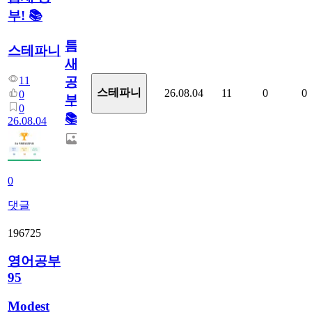
부! 📚
틈
스테파니
새
11
공
스테파니
26.08.04
11
0
0
0
부!
0
📚
26.08.04
0
댓글
196725
영어공부
95
Modest