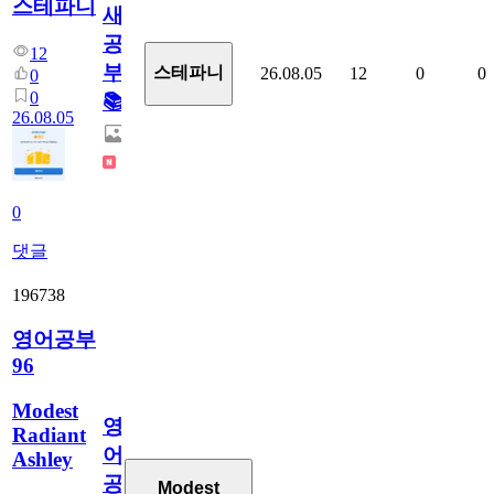
스테파니
새
공
12
부!
스테파니
26.08.05
12
0
0
0
0
📚
26.08.05
0
댓글
196738
영어공부
96
Modest
영
Radiant
어
Ashley
공
Modest