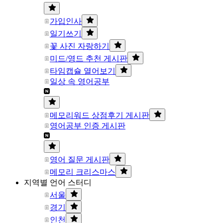
가입인사
일기쓰기
꽃 사진 자랑하기
미드/영드 추천 게시판
타임캡슐 열어보기
일상 속 영어공부
메모리워드 상점후기 게시판
영어공부 인증 게시판
영어 질문 게시판
메모리 크리스마스
지역별 언어 스터디
서울
경기
인천