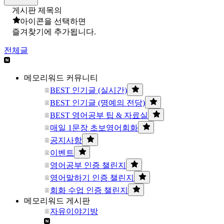
게시판 제목의
아이콘을 선택하면
즐겨찾기에 추가됩니다.
전체글
메모리워드 커뮤니티
BEST 인기글 (실시간)
BEST 인기글 (명예의 전당)
BEST 영어공부 팁 & 자료실
매일 1문장 초보영어회화
공지사항
이벤트
영어공부 인증 챌린지
영어말하기 인증 챌린지
회화 수업 인증 챌린지
메모리워드 게시판
자유이야기방