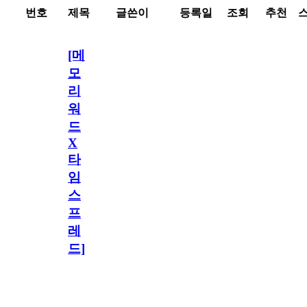
번호
제목
글쓴이
등록일
조회
추천
[메
모
리
워
드
X
타
임
스
프
레
드]
최
애
일