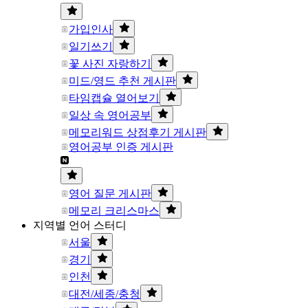
가입인사
일기쓰기
꽃 사진 자랑하기
미드/영드 추천 게시판
타임캡슐 열어보기
일상 속 영어공부
메모리워드 상점후기 게시판
영어공부 인증 게시판
영어 질문 게시판
메모리 크리스마스
지역별 언어 스터디
서울
경기
인천
대전/세종/충청