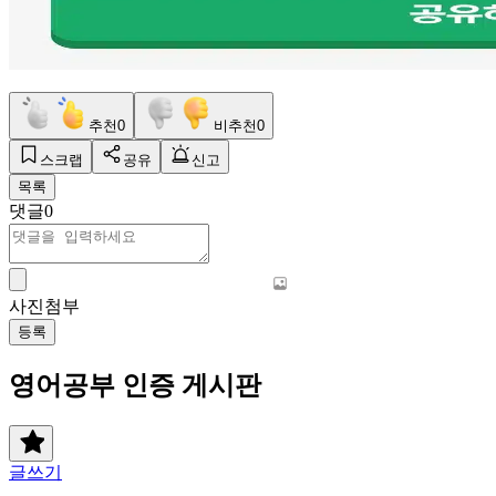
추천
0
비추천
0
스크랩
공유
신고
목록
댓글
0
사진첨부
등록
영어공부 인증 게시판
글쓰기