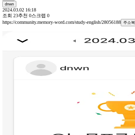
dnwn
2024.03.02 16:18
조회
23
추천
0
스크랩
0
https://community.memory-word.com/study-english/28056188
주소복