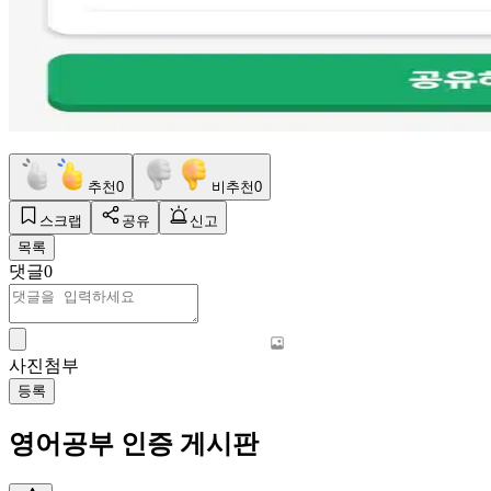
추천
0
비추천
0
스크랩
공유
신고
목록
댓글
0
사진첨부
등록
영어공부 인증 게시판