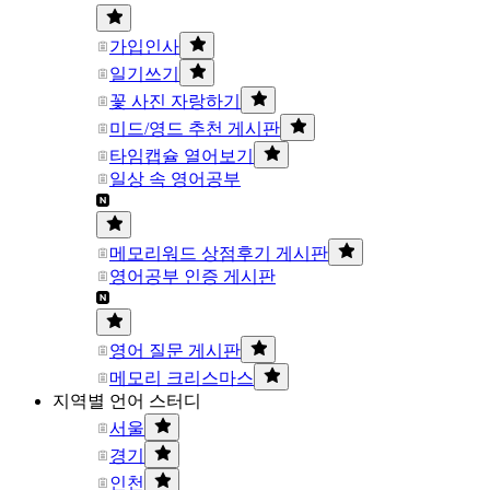
가입인사
일기쓰기
꽃 사진 자랑하기
미드/영드 추천 게시판
타임캡슐 열어보기
일상 속 영어공부
메모리워드 상점후기 게시판
영어공부 인증 게시판
영어 질문 게시판
메모리 크리스마스
지역별 언어 스터디
서울
경기
인천