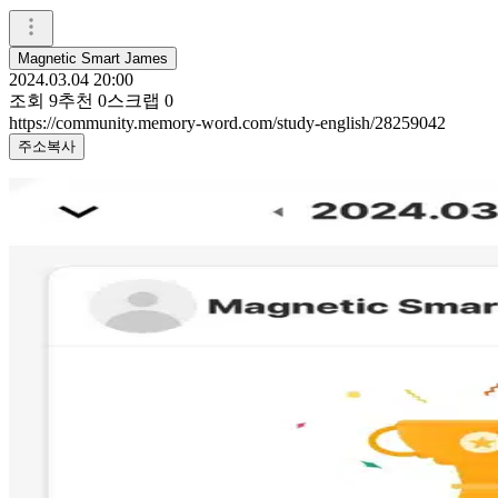
Magnetic Smart James
2024.03.04 20:00
조회
9
추천
0
스크랩
0
https://community.memory-word.com/study-english/28259042
주소복사