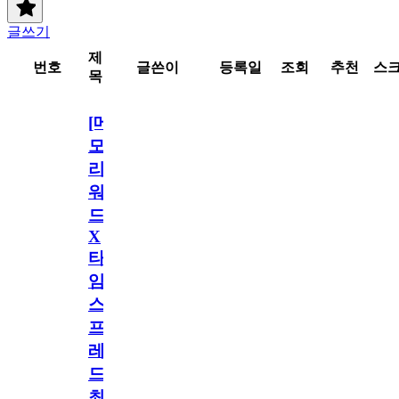
글쓰기
제
번호
글쓴이
등록일
조회
추천
스
목
[메
모
리
워
드
X
타
임
스
프
레
드]
최