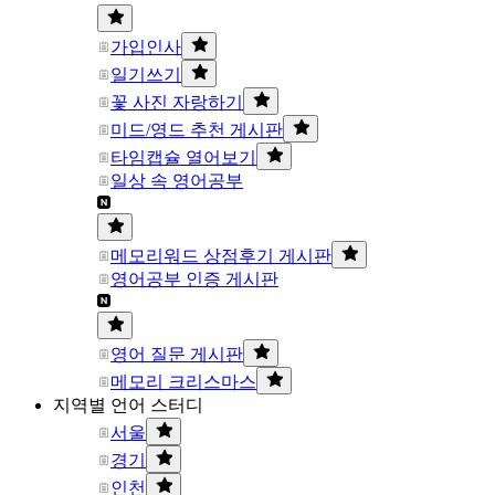
가입인사
일기쓰기
꽃 사진 자랑하기
미드/영드 추천 게시판
타임캡슐 열어보기
일상 속 영어공부
메모리워드 상점후기 게시판
영어공부 인증 게시판
영어 질문 게시판
메모리 크리스마스
지역별 언어 스터디
서울
경기
인천