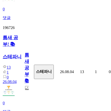
0
댓글
196726
틈새 공
부! 📚
틈
스테파니
새
13
공
스테파니
26.08.04
13
1
0
1
부!
0
📚
26.08.04
0