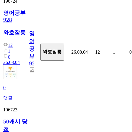
196724
영어공부
928
와호잠룡
영
어
12
공
1
와호잠룡
26.08.04
12
1
0
부
0
26.08.04
928
0
댓글
196723
50캐시 당
첨