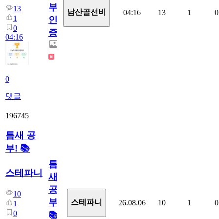
부
13
남산골선비
04:16
13
1
0
1
인
0
증
04:16
0
댓글
196745
틈새 공
부! 📚
틈
스테파니
새
공
10
부!
스테파니
26.08.06
10
1
0
1
0
📚