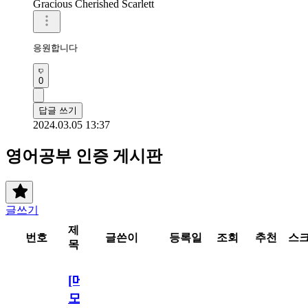
Gracious Cherished Scarlett
응원합니다 
0
답글 쓰기
2024.03.05 13:37
영어공부 인증 게시판
글쓰기
제
번호
글쓴이
등록일
조회
추천
스
목
[메
모