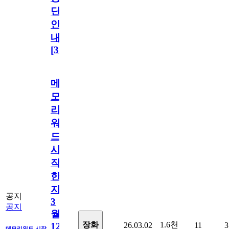
단
안
내
[
31
]
메
모
리
워
드
시
작
한
지
공지
3
공지
월
1.6천
장화
26.03.02
11
3
12
메모리워드 시작