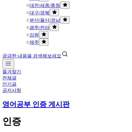
대전/세종/충청
대구/경북
부산/울산/경남
광주/전라
강원
제주
궁금한 내용을 검색해보세요
즐겨찾기
전체글
인기글
공지사항
영어공부 인증 게시판
인증