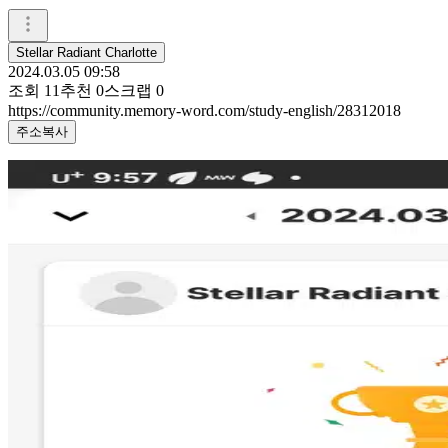
Stellar Radiant Charlotte
2024.03.05 09:58
조회
11
추천
0
스크랩
0
https://community.memory-word.com/study-english/28312018
주소복사