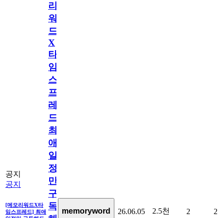
리
워
드
X
타
임
스
프
레
드]
최
애
일
정
공지
만
공지
구
독
[메모리워드X타
2.5천
memoryword
26.06.05
2
2
임스프레드] 최애