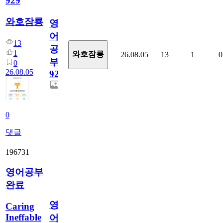
929
와호잠룡
영
어
13
공
1
와호잠룡
26.08.05
13
1
0
부
0
26.08.05
929
0
댓글
196731
영어공부
완료
영
Caring
Ineffable
어