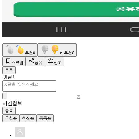
추천
0
비추천
0
스크랩
공유
신고
목록
댓글
1
사진첨부
등록
추천순
최신순
등록순