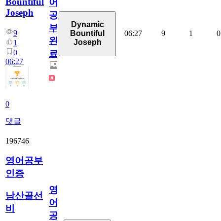
Bountiful
어
Joseph
공
Dynamic
부
9
06:27
9
1
0
Bountiful
완
Joseph
1
0
료
06:27
0
댓글
196746
영어공부
인증
영
남산골선
어
비
공