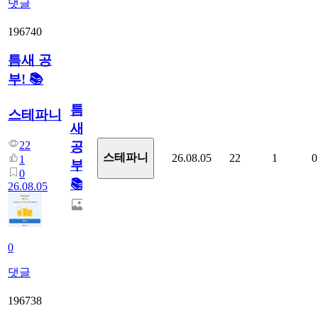
댓글
196740
틈새 공
부! 📚
틈
스테파니
새
22
공
스테파니
26.08.05
22
1
0
1
부!
0
📚
26.08.05
0
댓글
196738