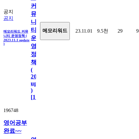
커
공지
뮤
공지
니
티
메모리워드
23.11.01
9.5천
29
9
메모리워드 커뮤
니티 운영정책 (
운
2023.11.1 update
)
영
정
책
(
2023.11.1
update
)
[
110
]
196748
영어공부
완료~~