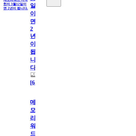
한지 3월12일이
일
면 2년이 됩니다.
이
면
2
년
이
됩
니
다.
[
64
]
메
모
리
워
드