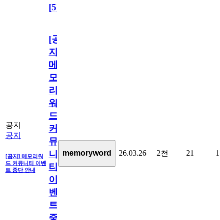
[
5
]
[공
지]
메
모
리
워
드
공지
커
공지
뮤
26.03.26
2천
21
1
memoryword
니
[공지] 메모리워
드 커뮤니티 이벤
티
트 중단 안내
이
벤
트
중