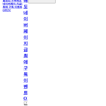
해
일정만 구독해도
네이버페이 지급!
도
최애 구독 이벤트
OPEN!
네
이
버
페
이
지
급!
최
애
구
독
이
벤
트
OPEN!