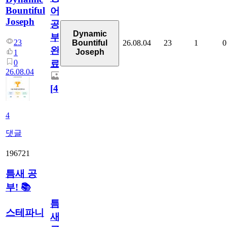
Bountiful
어
Joseph
공
Dynamic
부
23
26.08.04
23
1
0
Bountiful
완
Joseph
1
0
료
26.08.04
[
4
]
4
댓글
196721
틈새 공
부! 📚
틈
스테파니
새