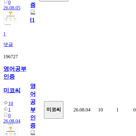
0
증
26.08.05
[
1
]
1
댓글
196727
영어공부
인증
영
미코씨
어
공
10
부
1
미코씨
26.08.04
10
1
0
0
인
26.08.04
증