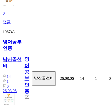
0
댓글
196743
영어공부
인증
영
남산골선
어
비
공
14
부
남산골선비
26.08.06
14
1
0
1
인
0
26.08.06
증