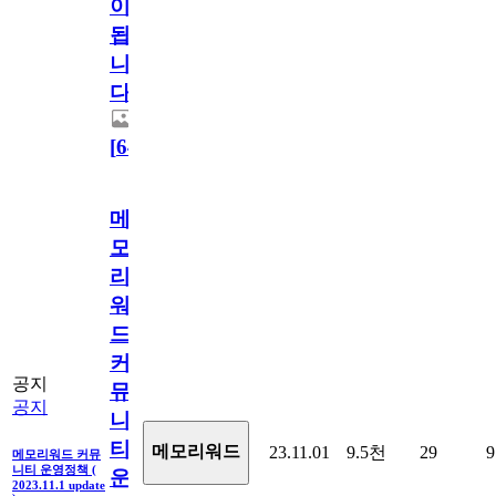
이
됩
니
다.
[
64
]
메
모
리
워
드
커
공지
뮤
공지
니
티
메모리워드
23.11.01
9.5천
29
9
메모리워드 커뮤
니티 운영정책 (
운
2023.11.1 update