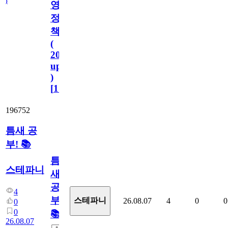
)
영
정
책
(
2023.11.1
update
)
[
110
]
196752
틈새 공
부! 📚
틈
스테파니
새
공
4
부!
스테파니
26.08.07
4
0
0
0
0
📚
26.08.07