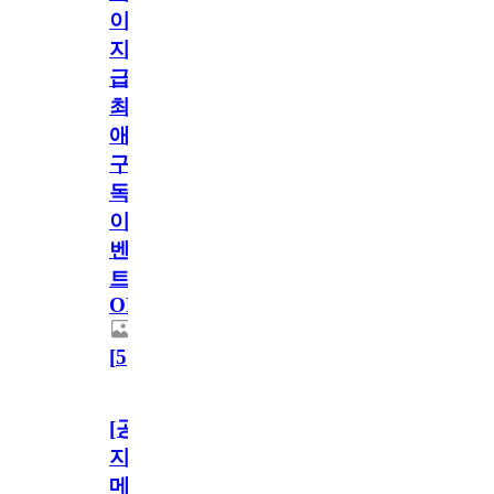
이
지
급!
최
애
구
독
이
벤
트
OPEN!
[
5
]
[공
지]
메