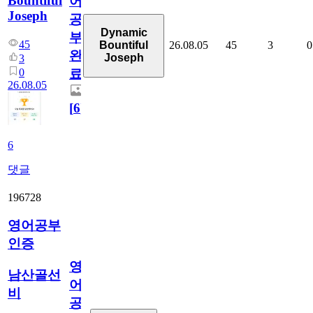
Bountiful
어
Joseph
공
Dynamic
부
45
26.08.05
45
3
0
Bountiful
완
Joseph
3
0
료
26.08.05
[
6
]
6
댓글
196728
영어공부
인증
영
남산골선
어
비
공