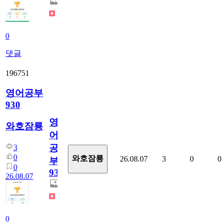
0
댓글
196751
영어공부
930
영
와호잠룡
어
공
3
0
와호잠룡
26.08.07
3
0
0
부
0
930
26.08.07
0