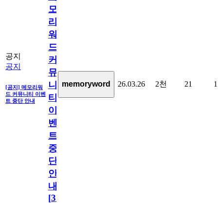
모
리
워
드
공지
커
공지
뮤
26.03.26
2천
21
1
memoryword
니
[공지] 메모리워
드 커뮤니티 이벤
티
트 중단 안내
이
벤
트
중
단
안
내
[
31
]