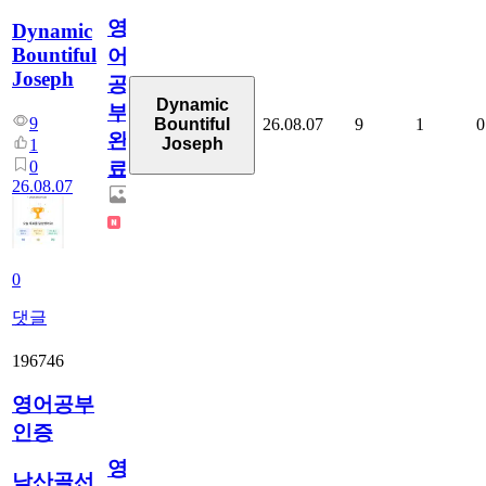
영
Dynamic
Bountiful
어
Joseph
공
Dynamic
부
9
26.08.07
9
1
0
Bountiful
완
Joseph
1
0
료
26.08.07
0
댓글
196746
영어공부
인증
영
남산골선