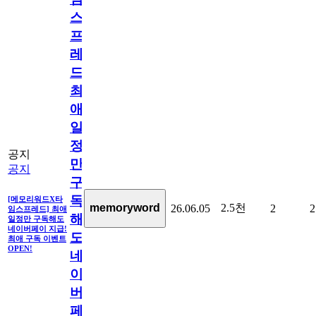
스
프
레
드]
최
애
일
정
공지
만
공지
구
독
[메모리워드X타
2.5천
memoryword
26.06.05
2
2
임스프레드] 최애
해
일정만 구독해도
네이버페이 지급!
도
최애 구독 이벤트
OPEN!
네
이
버
페