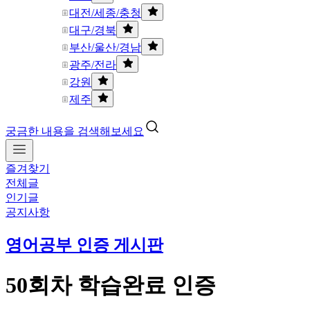
대전/세종/충청
대구/경북
부산/울산/경남
광주/전라
강원
제주
궁금한 내용을 검색해보세요
즐겨찾기
전체글
인기글
공지사항
영어공부 인증 게시판
50회차 학습완료 인증