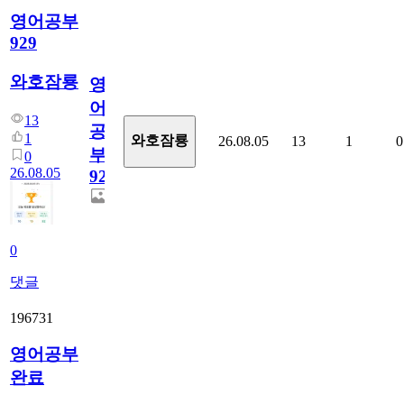
영어공부
929
와호잠룡
영
어
13
공
1
와호잠룡
26.08.05
13
1
0
부
0
26.08.05
929
0
댓글
196731
영어공부
완료