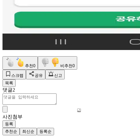
추천
0
비추천
0
스크랩
공유
신고
목록
댓글
2
사진첨부
등록
추천순
최신순
등록순