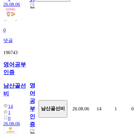
26.08.06
0
댓글
196743
영어공부
인증
영
남산골선
어
비
공
14
부
남산골선비
26.08.06
14
1
0
1
인
0
26.08.06
증