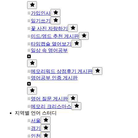
가입인사
일기쓰기
꽃 사진 자랑하기
미드/영드 추천 게시판
타임캡슐 열어보기
일상 속 영어공부
메모리워드 상점후기 게시판
영어공부 인증 게시판
영어 질문 게시판
메모리 크리스마스
지역별 언어 스터디
서울
경기
인천