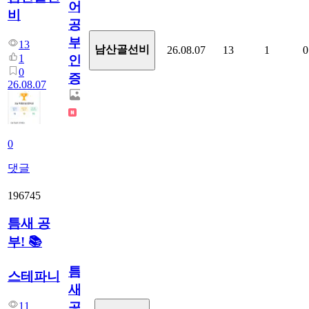
어
비
공
부
13
남산골선비
26.08.07
13
1
0
1
인
0
증
26.08.07
0
댓글
196745
틈새 공
부! 📚
틈
스테파니
새
11
공