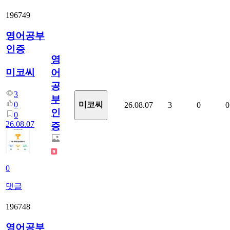
196749
영어공부
인증
영
미코씨
어
공
3
부
0
미코씨
26.08.07
3
0
0
인
0
26.08.07
증
0
댓글
196748
영어공부