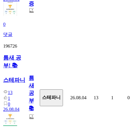
증
0
댓글
196726
틈새 공
부! 📚
틈
스테파니
새
13
공
스테파니
26.08.04
13
1
0
1
부!
0
📚
26.08.04