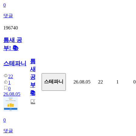
0
댓글
196740
틈새 공
부! 📚
틈
스테파니
새
22
공
스테파니
26.08.05
22
1
0
1
부!
0
📚
26.08.05
0
댓글