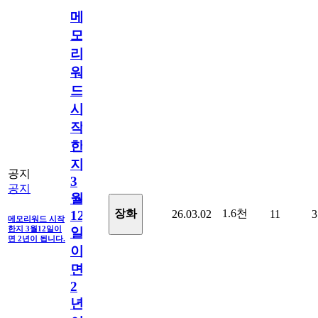
메
모
리
워
드
시
작
한
지
공지
3
공지
월
1.6천
장화
26.03.02
11
3
12
메모리워드 시작
한지 3월12일이
일
면 2년이 됩니다.
이
면
2
년