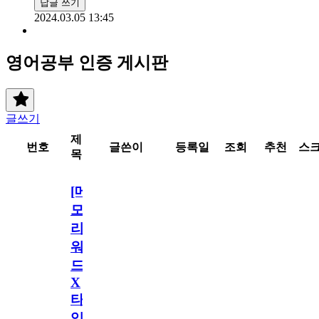
답글 쓰기
2024.03.05 13:45
영어공부 인증 게시판
글쓰기
제
번호
글쓴이
등록일
조회
추천
스
목
[메
모
리
워
드
X
타
임