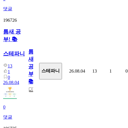
댓글
196726
틈새 공
부! 📚
틈
스테파니
새
13
공
스테파니
26.08.04
13
1
0
1
부!
0
📚
26.08.04
0
댓글