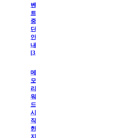
벤
트
중
단
안
내
[
31
]
메
모
리
워
드
시
작
한
지