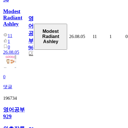
Modest
Radiant
영
Ashley
어
Modest
공
11
26.08.05
11
1
0
Radiant
부
1
Ashley
0
96
26.08.05
0
댓글
196734
영어공부
929