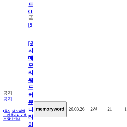
트
OPEN!
[
5
]
[공
지]
메
모
리
워
드
공지
커
공지
뮤
26.03.26
2천
21
1
memoryword
니
[공지] 메모리워
드 커뮤니티 이벤
티
트 중단 안내
이