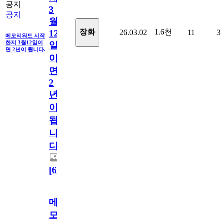
공지
3
공지
월
1.6천
장화
26.03.02
11
3
12
메모리워드 시작
한지 3월12일이
일
면 2년이 됩니다.
이
면
2
년
이
됩
니
다.
[
64
]
메
모