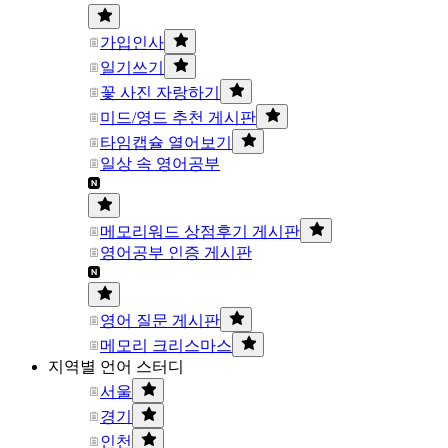
가입인사
일기쓰기
꽃 사진 자랑하기
미드/영드 추천 게시판
타임캡슐 열어보기
일상 속 영어공부
메모리워드 상점후기 게시판
영어공부 인증 게시판
영어 질문 게시판
메모리 크리스마스
지역별 언어 스터디
서울
경기
인천