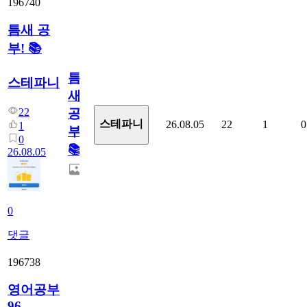
196740
틈새 공
부! 📚
틈
스테파니
새
22
공
스테파니
26.08.05
22
1
0
1
부!
0
📚
26.08.05
0
댓글
196738
영어공부
96