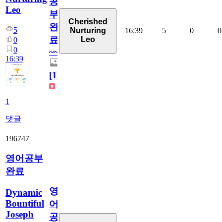
공
Leo
부
Cherished
완
5
16:39
5
0
0
Nurturing
료
Leo
0
0
~~
16:39
[
1
]
1
댓글
196747
영어공부
완료
영
Dynamic
Bountiful
어
Joseph
공