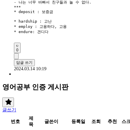
- 나는 너무 바빠서 친구들과 놀 수 없다.

***

* deposit : 보증금

* hardship : 고난

* employ : 고용하다, 고용

* endure: 견디다 

0
답글 쓰기
2024.03.14 10:19
영어공부 인증 게시판
글쓰기
제
번호
글쓴이
등록일
조회
추천
스
목