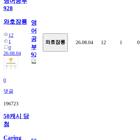
영어공부
928
와호잠룡
영
어
12
공
1
와호잠룡
26.08.04
12
1
0
부
0
26.08.04
928
0
댓글
196723
50캐시 당
첨
Caring