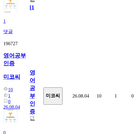
[
1
]
1
댓글
196727
영어공부
인증
영
미코씨
어
공
10
부
1
미코씨
26.08.04
10
1
0
0
인
26.08.04
증
0