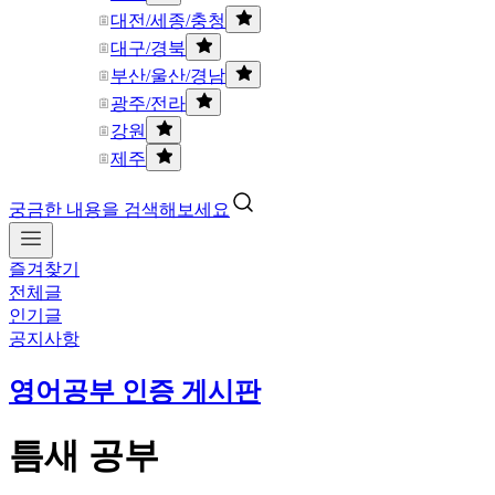
대전/세종/충청
대구/경북
부산/울산/경남
광주/전라
강원
제주
궁금한 내용을 검색해보세요
즐겨찾기
전체글
인기글
공지사항
영어공부 인증 게시판
틈새 공부