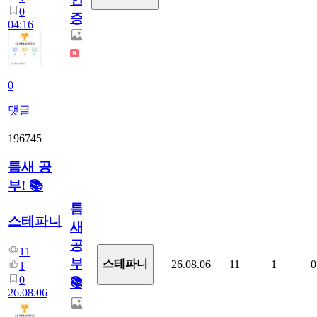
0
증
04:16
0
댓글
196745
틈새 공
부! 📚
틈
스테파니
새
공
11
부!
스테파니
26.08.06
11
1
0
1
0
📚
26.08.06