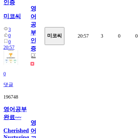
인증
영
미코씨
어
공
3
부
0
미코씨
20:57
3
0
0
인
0
20:57
증
0
댓글
196748
영어공부
완료~~
영
Cherished
어
Nurturing