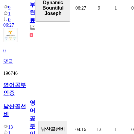
Dynamic
부
9
06:27
9
1
0
Bountiful
완
Joseph
1
0
료
06:27
0
댓글
196746
영어공부
인증
영
남산골선
어
비
공
부
13
남산골선비
04:16
13
1
0
1
인