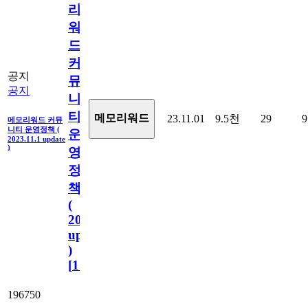
리
워
드
커
공지
뮤
공지
니
티
메모리워드
23.11.01
9.5천
29
9
메모리워드 커뮤
니티 운영정책 (
운
2023.11.1 update
)
영
정
책
(
2023.11.1
update
)
[
110
]
196750