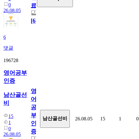
0
료
26.08.05
[
6
]
6
댓글
196728
영어공부
인증
영
남산골선
어
비
공
부
15
남산골선비
26.08.05
15
1
0
1
인
0
증
26.08.05