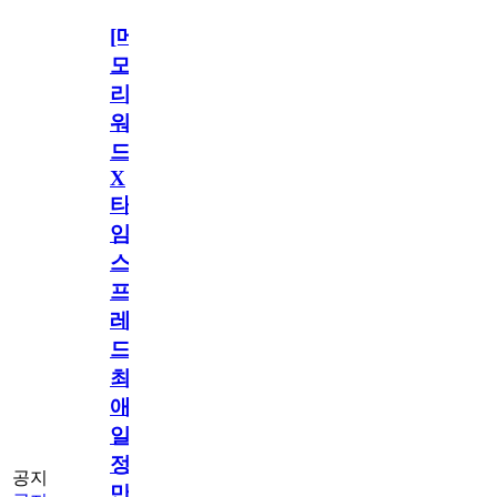
[메
모
리
워
드
X
타
임
스
프
레
드]
최
애
일
정
공지
만