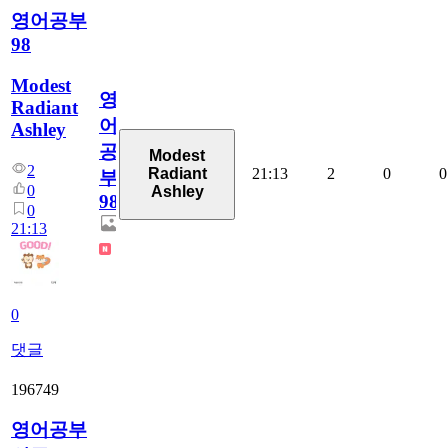
영어공부
98
Modest
영
Radiant
어
Ashley
공
Modest
2
21:13
2
0
0
Radiant
부
0
Ashley
98
0
21:13
0
댓글
196749
영어공부