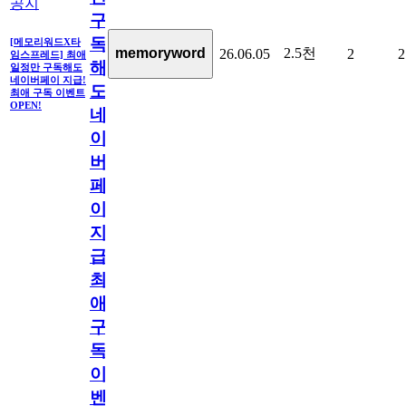
공지
구
독
[메모리워드X타
2.5천
memoryword
26.06.05
2
2
임스프레드] 최애
해
일정만 구독해도
네이버페이 지급!
도
최애 구독 이벤트
OPEN!
네
이
버
페
이
지
급!
최
애
구
독
이
벤