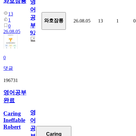
와호잠룡
영
어
13
공
1
와호잠룡
26.08.05
13
1
0
부
0
26.08.05
929
0
댓글
196731
영어공부
완료
영
Caring
Ineffable
어
Robert
공
Caring