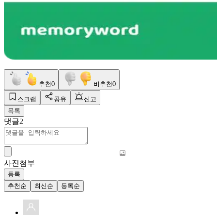
추천
0
비추천
0
스크랩
공유
신고
목록
댓글
2
사진첨부
등록
추천순
최신순
등록순