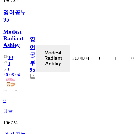
196725
영어공부
95
Modest
Radiant
영
Ashley
어
Modest
공
10
26.08.04
10
1
0
Radiant
부
1
Ashley
0
95
26.08.04
0
댓글
196724