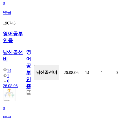
0
댓글
196743
영어공부
인증
영
남산골선
어
비
공
14
부
남산골선비
26.08.06
14
1
0
1
인
0
26.08.06
증
0
댓글