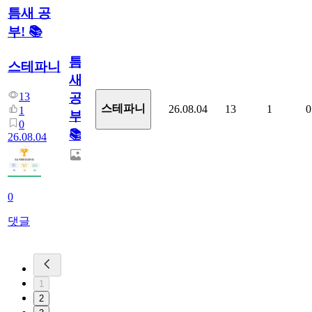
틈새 공
부! 📚
틈
스테파니
새
13
공
스테파니
26.08.04
13
1
0
1
부!
0
📚
26.08.04
0
댓글
1
2