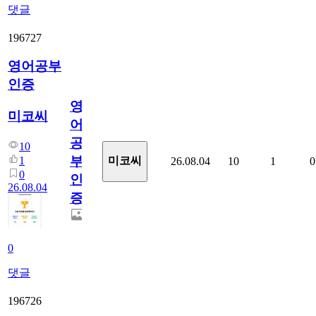
댓글
196727
영어공부
인증
영
미코씨
어
공
10
부
1
미코씨
26.08.04
10
1
0
0
인
26.08.04
증
0
댓글
196726