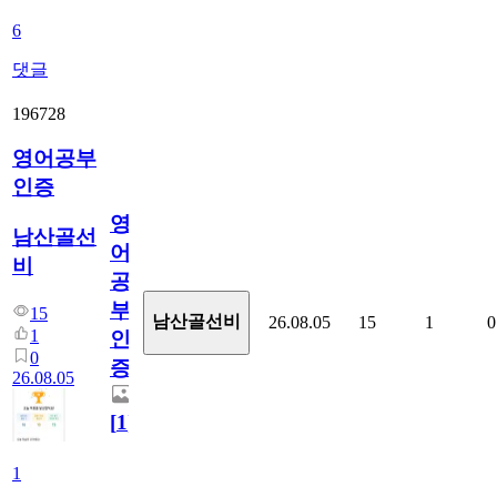
6
댓글
196728
영어공부
인증
영
남산골선
어
비
공
부
15
남산골선비
26.08.05
15
1
0
1
인
0
증
26.08.05
[
1
]
1