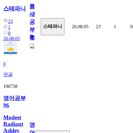
틈
스테파니
새
23
공
스테파니
26.08.05
23
1
0
1
부!
0
📚
26.08.05
0
댓글
196738
영어공부
96
Modest
Radiant
영
Ashley
어