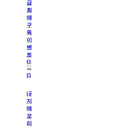
급!
최
애
구
독
이
벤
트
OPEN!
[
5
]
[공
지]
메
모
리