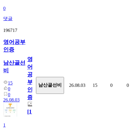
0
댓글
196717
영어공부
인증
영
남산골선
어
비
공
부
15
남산골선비
26.08.03
15
0
0
0
인
0
증
26.08.03
[
1
]
1