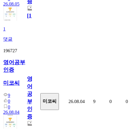
증
26.08.05
[
1
]
1
댓글
196727
영어공부
인증
영
미코씨
어
공
9
부
0
미코씨
26.08.04
9
0
0
0
인
26.08.04
증