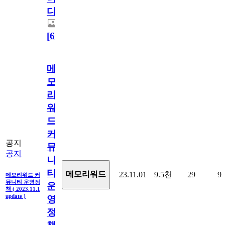
다.
[
64
]
메
모
리
워
드
커
공지
뮤
공지
니
티
메모리워드
23.11.01
9.5천
29
9
메모리워드 커
뮤니티 운영정
운
책 ( 2023.11.1
update )
영
정