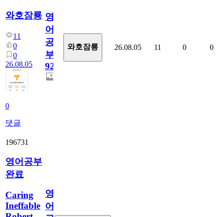
와호잠룡
영
어
11
공
0
와호잠룡
26.08.05
11
0
0
부
0
26.08.05
929
0
댓글
196731
영어공부
완료
영
Caring
Ineffable
어
Robert