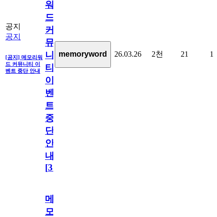
워
드
공지
커
공지
뮤
26.03.26
2천
21
1
memoryword
니
[공지] 메모리워
드 커뮤니티 이
티
벤트 중단 안내
이
벤
트
중
단
안
내
[
31
]
메
모