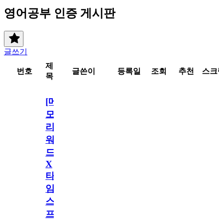
영어공부 인증 게시판
글쓰기
제
번호
글쓴이
등록일
조회
추천
스크
목
[메
모
리
워
드
X
타
임
스
프