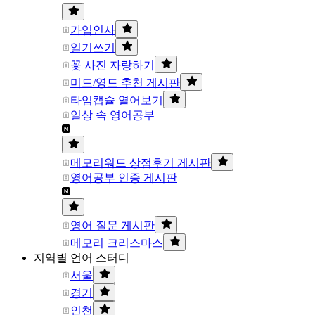
가입인사
일기쓰기
꽃 사진 자랑하기
미드/영드 추천 게시판
타임캡슐 열어보기
일상 속 영어공부
메모리워드 상점후기 게시판
영어공부 인증 게시판
영어 질문 게시판
메모리 크리스마스
지역별 언어 스터디
서울
경기
인천