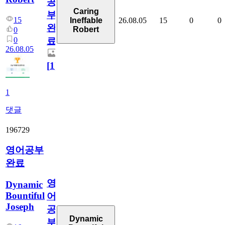
공
Caring
부
15
26.08.05
15
0
0
Ineffable
완
Robert
0
0
료
26.08.05
[
1
]
1
댓글
196729
영어공부
완료
영
Dynamic
Bountiful
어
Joseph
공
Dynamic
부