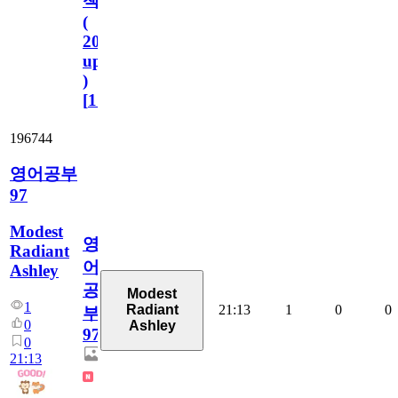
책
(
2023.11.1
update
)
[
110
]
196744
영어공부
97
Modest
영
Radiant
어
Ashley
공
Modest
1
21:13
1
0
0
Radiant
부
0
Ashley
97
0
21:13