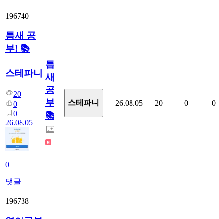
196740
틈새 공
부! 📚
틈
스테파니
새
공
20
부!
스테파니
26.08.05
20
0
0
0
0
📚
26.08.05
0
댓글
196738