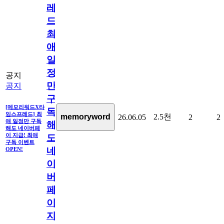
레
드]
최
애
일
정
공지
만
공지
구
[메모리워드X타
독
임스프레드] 최
2.5천
memoryword
26.06.05
2
2
애 일정만 구독
해
해도 네이버페
이 지급! 최애
도
구독 이벤트
네
OPEN!
이
버
페
이
지