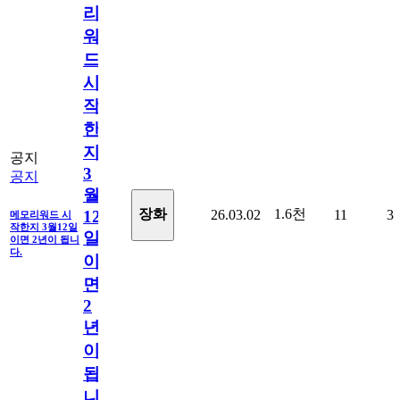
리
워
드
시
작
한
지
공지
3
공지
월
1.6천
장화
26.03.02
11
3
12
메모리워드 시
작한지 3월12일
일
이면 2년이 됩니
다.
이
면
2
년
이
됩
니