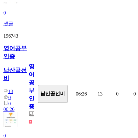
0
댓글
196743
영어공부
인증
영
남산골선
어
비
공
부
13
남산골선비
06:26
13
0
0
0
인
0
증
06:26
0