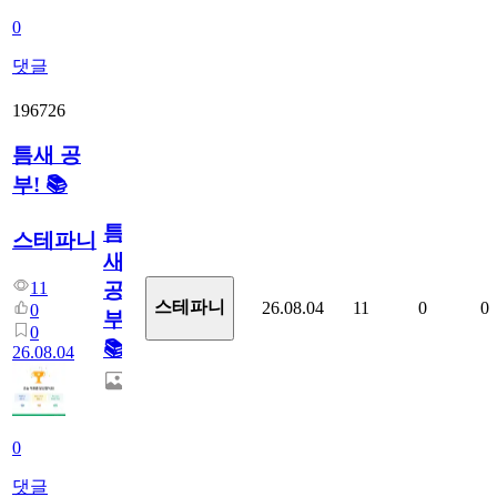
0
댓글
196726
틈새 공
부! 📚
틈
스테파니
새
11
공
스테파니
26.08.04
11
0
0
0
부!
0
📚
26.08.04
0
댓글