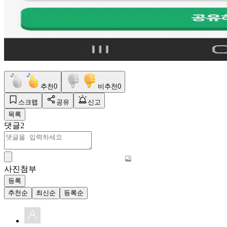
추천
0
비추천
0
스크랩
공유
신고
목록
댓글
2
사진첨부
등록
추천순
최신순
등록순