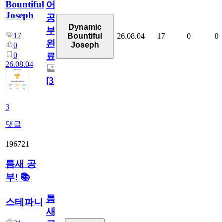
Bountiful
어
Joseph
공
Dynamic
부
17
26.08.04
17
0
0
Bountiful
완
Joseph
0
0
료
26.08.04
[
3
]
3
댓글
196721
틈새 공
부! 📚
틈
스테파니
새