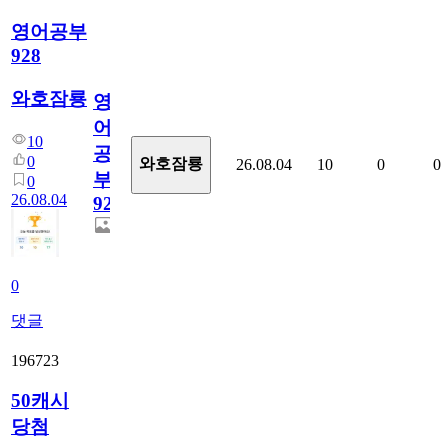
영어공부
928
와호잠룡
영
어
10
공
0
와호잠룡
26.08.04
10
0
0
부
0
26.08.04
928
0
댓글
196723
50캐시
당첨