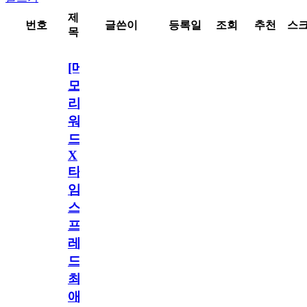
제
번호
글쓴이
등록일
조회
추천
스
목
[메
모
리
워
드
X
타
임
스
프
레
드]
최
애