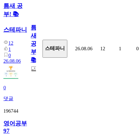
틈새 공
부! 📚
틈
스테파니
새
12
공
스테파니
26.08.06
12
1
0
1
부!
0
📚
26.08.06
0
댓글
196744
영어공부
97