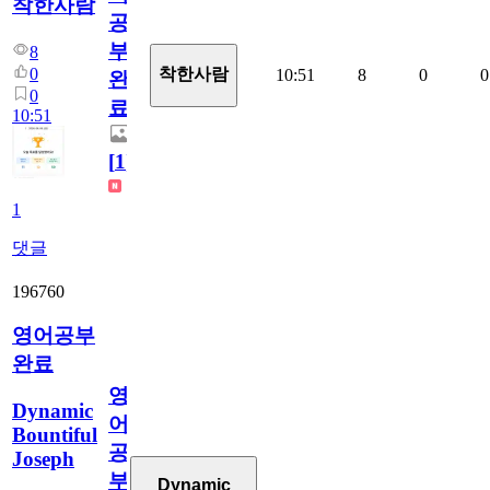
착한사람
공
부
8
0
착한사람
10:51
8
0
0
완
0
료
10:51
[
1
]
1
댓글
196760
영어공부
완료
영
Dynamic
어
Bountiful
공
Joseph
부
Dynamic