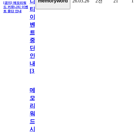
26.03.26
2천
21
1
memoryword
니
[공지] 메모리워
드 커뮤니티 이벤
티
트 중단 안내
이
벤
트
중
단
안
내
[
31
]
메
모
리
워
드
시