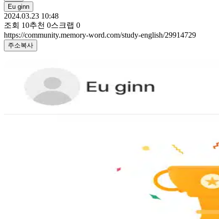
Eu ginn
2024.03.23 10:48
조회
10
추천
0
스크랩
0
https://community.memory-word.com/study-english/29914729
주소복사