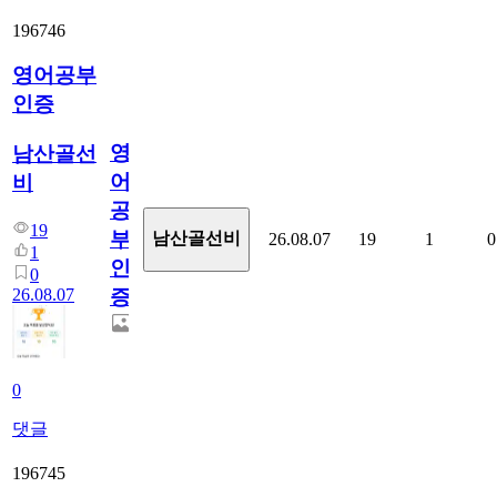
196746
영어공부
인증
영
남산골선
어
비
공
19
부
남산골선비
26.08.07
19
1
0
1
인
0
26.08.07
증
0
댓글
196745