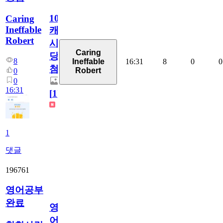
100
Caring
Ineffable
캐
Robert
시
Caring
당
8
16:31
8
0
0
Ineffable
첨
Robert
0
0
16:31
[
1
]
1
댓글
196761
영어공부
완료
영
어