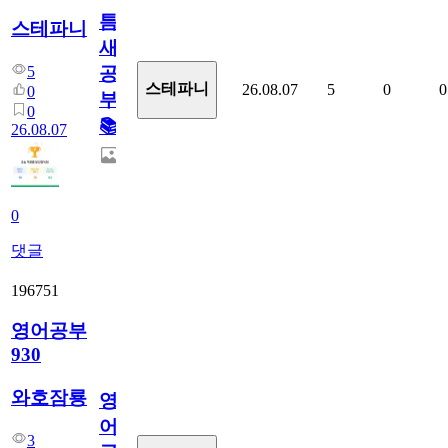
틈
스테파니
새
5
공
스테파니
26.08.07
5
0
0
0
부!
0
📚
26.08.07
0
댓글
196751
영어공부
930
와호잠룡
영
어
3