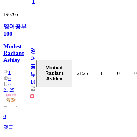
[
110
]
196765
영어공부
100
Modest
영
Radiant
어
Ashley
공
Modest
1
21:25
1
0
0
Radiant
부
0
Ashley
100
0
21:25
0
댓글