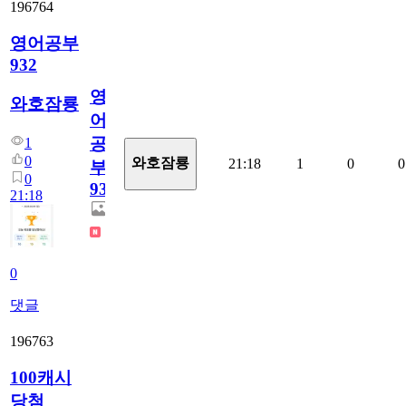
196764
영어공부
932
영
와호잠룡
어
공
1
0
와호잠룡
21:18
1
0
0
부
0
932
21:18
0
댓글
196763
100캐시
당첨