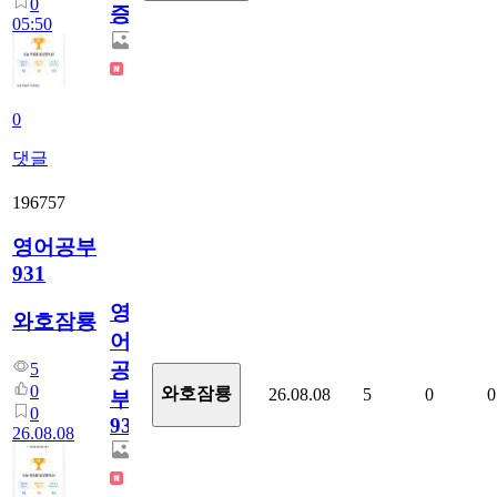
0
증
05:50
0
댓글
196757
영어공부
931
영
와호잠룡
어
공
5
0
와호잠룡
26.08.08
5
0
0
부
0
931
26.08.08