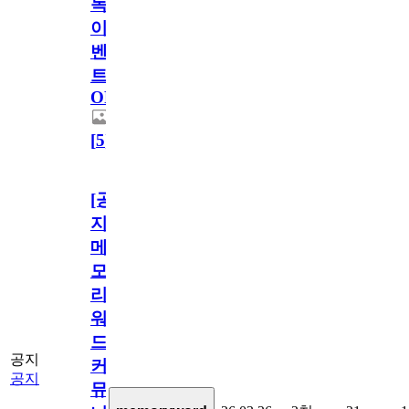
독
이
벤
트
OPEN!
[
5
]
[공
지]
메
모
리
워
드
공지
커
공지
뮤