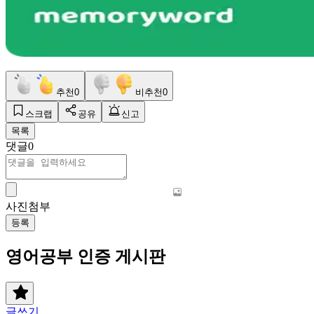
추천
0
비추천
0
스크랩
공유
신고
목록
댓글
0
사진첨부
등록
영어공부 인증 게시판
글쓰기