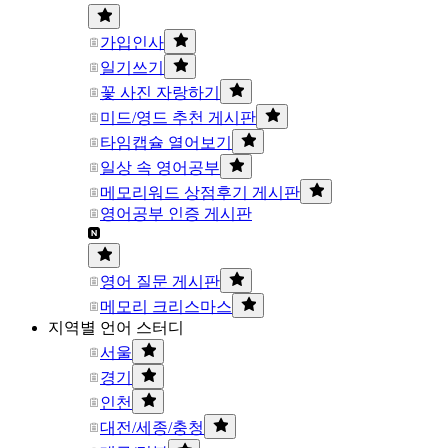
가입인사
일기쓰기
꽃 사진 자랑하기
미드/영드 추천 게시판
타임캡슐 열어보기
일상 속 영어공부
메모리워드 상점후기 게시판
영어공부 인증 게시판
영어 질문 게시판
메모리 크리스마스
지역별 언어 스터디
서울
경기
인천
대전/세종/충청