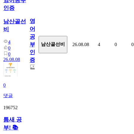
영어공부
인증
영
남산골선
어
비
공
4
부
남산골선비
26.08.08
4
0
0
0
인
0
26.08.08
증
0
댓글
196752
틈새 공
부! 📚