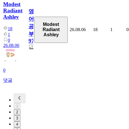
Modest
Radiant
영
Ashley
어
Modest
공
18
26.08.06
18
1
0
Radiant
부
1
Ashley
0
97
26.08.06
0
댓글
1
2
3
4