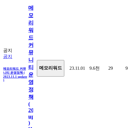
메
모
리
워
드
커
공지
뮤
공지
니
티
메모리워드
23.11.01
9.6천
29
9
메모리워드 커뮤
니티 운영정책 (
운
2023.11.1 update
)
영
정
책
(
2023.11.1
update
)