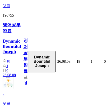
댓글
196755
영어공부
완료
영
Dynamic
Bountiful
어
Joseph
공
Dynamic
부
18
26.08.08
18
1
0
Bountiful
완
Joseph
1
0
료
26.08.08
[
4
]
4
댓글