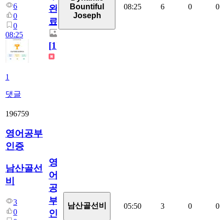
6
08:25
6
0
0
Bountiful
완
Joseph
0
료
0
08:25
[
1
]
1
댓글
196759
영어공부
인증
영
남산골선
어
비
공
부
3
남산골선비
05:50
3
0
0
0
인