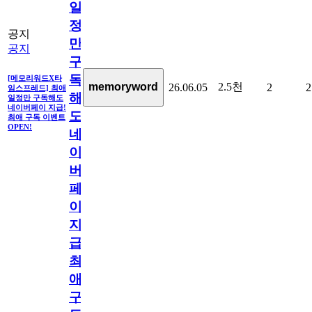
일
정
공지
만
공지
구
독
[메모리워드X타
2.5천
memoryword
26.06.05
2
2
임스프레드] 최애
해
일정만 구독해도
네이버페이 지급!
도
최애 구독 이벤트
OPEN!
네
이
버
페
이
지
급!
최
애
구