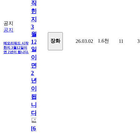
작
한
지
공지
3
공지
월
1.6천
장화
26.03.02
11
3
12
메모리워드 시작
한지 3월12일이
일
면 2년이 됩니다.
이
면
2
년
이
됩
니
다.
[
64
]