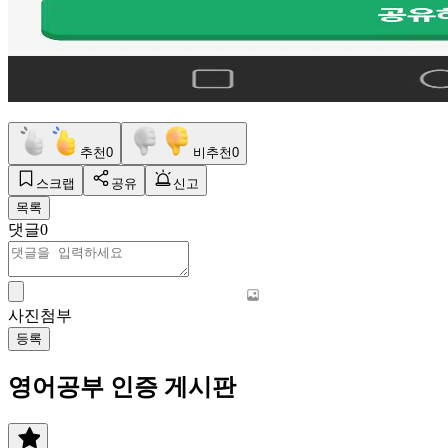
추천
0
비추천
0
스크랩
공유
신고
목록
댓글
0
사진첨부
등록
영어공부 인증 게시판