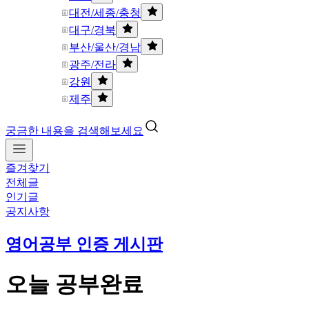
대전/세종/충청
대구/경북
부산/울산/경남
광주/전라
강원
제주
궁금한 내용을 검색해보세요
즐겨찾기
전체글
인기글
공지사항
영어공부 인증 게시판
오늘 공부완료