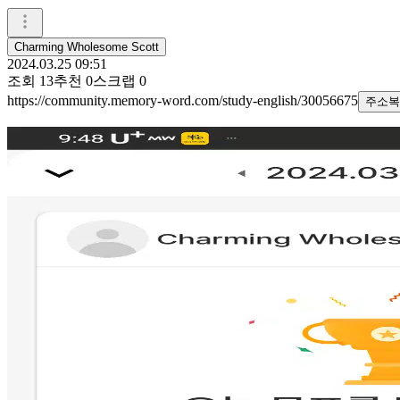
Charming Wholesome Scott
2024.03.25 09:51
조회
13
추천
0
스크랩
0
https://community.memory-word.com/study-english/30056675
주소복