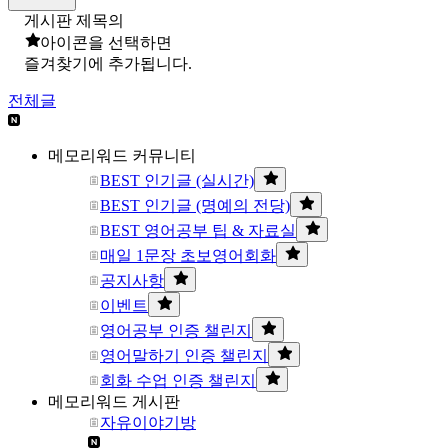
게시판 제목의
아이콘을 선택하면
즐겨찾기에 추가됩니다.
전체글
메모리워드 커뮤니티
BEST 인기글 (실시간)
BEST 인기글 (명예의 전당)
BEST 영어공부 팁 & 자료실
매일 1문장 초보영어회화
공지사항
이벤트
영어공부 인증 챌린지
영어말하기 인증 챌린지
회화 수업 인증 챌린지
메모리워드 게시판
자유이야기방