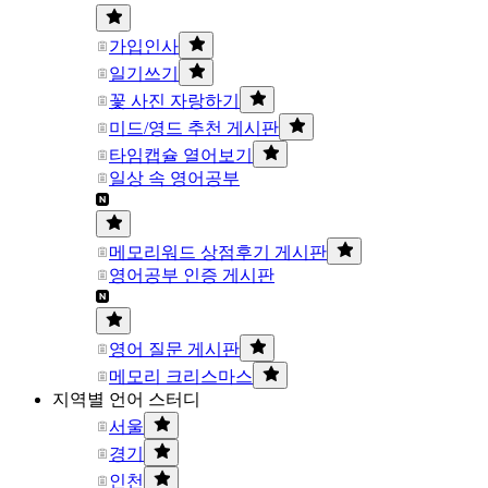
가입인사
일기쓰기
꽃 사진 자랑하기
미드/영드 추천 게시판
타임캡슐 열어보기
일상 속 영어공부
메모리워드 상점후기 게시판
영어공부 인증 게시판
영어 질문 게시판
메모리 크리스마스
지역별 언어 스터디
서울
경기
인천