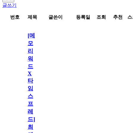
글쓰기
번호
제목
글쓴이
등록일
조회
추천
스
[메
모
리
워
드
X
타
임
스
프
레
드]
최