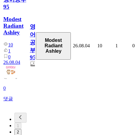
95
Modest
Radiant
영
Ashley
어
Modest
공
10
26.08.04
10
1
0
Radiant
부
1
Ashley
0
95
26.08.04
0
댓글
1
2