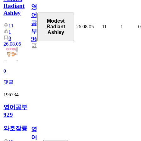
Radiant
영
Ashley
어
Modest
공
11
26.08.05
11
1
0
Radiant
부
1
Ashley
0
96
26.08.05
0
댓글
196734
영어공부
929
와호잠룡
영
어