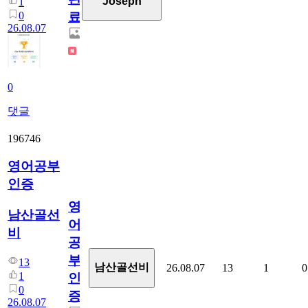
Joseph
1
0
료
26.08.07
0
댓글
196746
영어공부
인증
영
남산골선
어
비
공
부
13
남산골선비
26.08.07
13
1
0
1
인
0
증
26.08.07