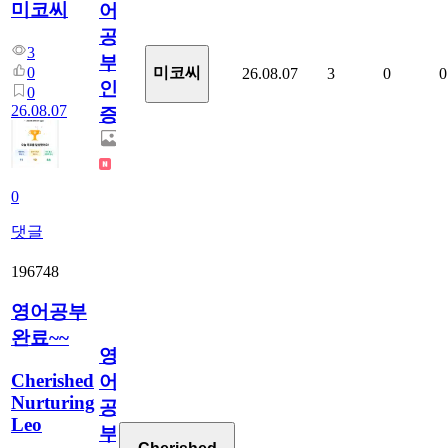
미코씨
어
공
3
부
0
미코씨
26.08.07
3
0
0
인
0
26.08.07
증
0
댓글
196748
영어공부
완료~~
영
Cherished
어
Nurturing
공
Leo
부