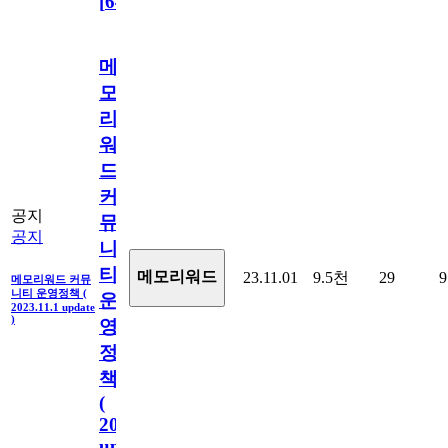
[
64
]
메
모
리
워
드
커
공지
뮤
공지
니
티
메모리워드
23.11.01
9.5천
29
9
메모리워드 커뮤
니티 운영정책 (
운
2023.11.1 update
)
영
정
책
(
2023.11.1
update