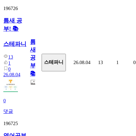
196726
틈새 공
부! 📚
틈
스테파니
새
13
공
스테파니
26.08.04
13
1
0
1
부!
0
📚
26.08.04
0
댓글
196725
영어공부