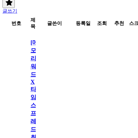
글쓰기
제
번호
글쓴이
등록일
조회
추천
스
목
[메
모
리
워
드
X
타
임
스
프
레
드]
최