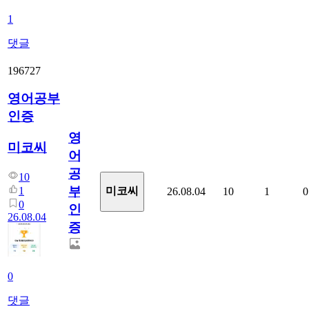
1
댓글
196727
영어공부
인증
영
미코씨
어
공
10
부
1
미코씨
26.08.04
10
1
0
0
인
26.08.04
증
0
댓글