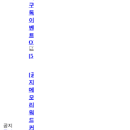
구
독
이
벤
트
OPEN!
[
5
]
[공
지]
메
모
리
워
드
공지
커