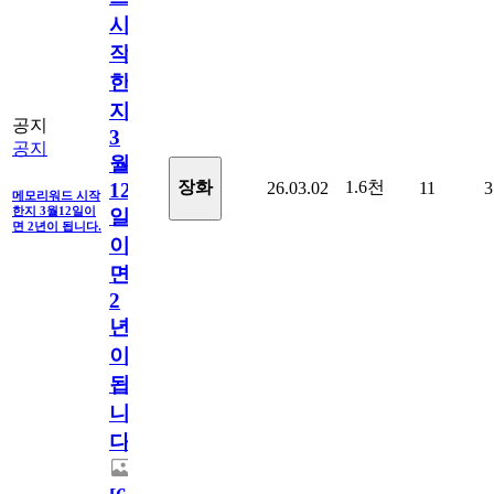
시
작
한
지
공지
3
공지
월
1.6천
장화
26.03.02
11
3
12
메모리워드 시작
한지 3월12일이
일
면 2년이 됩니다.
이
면
2
년
이
됩
니
다.