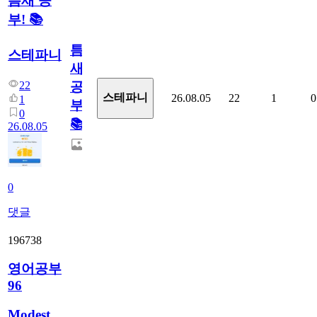
틈새 공
부! 📚
틈
스테파니
새
22
공
스테파니
26.08.05
22
1
0
1
부!
0
📚
26.08.05
0
댓글
196738
영어공부
96
Modest