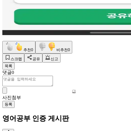
추천
0
비추천
0
스크랩
공유
신고
목록
댓글
0
사진첨부
등록
영어공부 인증 게시판