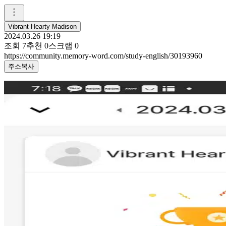
Vibrant Hearty Madison
2024.03.26 19:19
조회
7
추천
0
스크랩
0
https://community.memory-word.com/study-english/30193960
주소복사