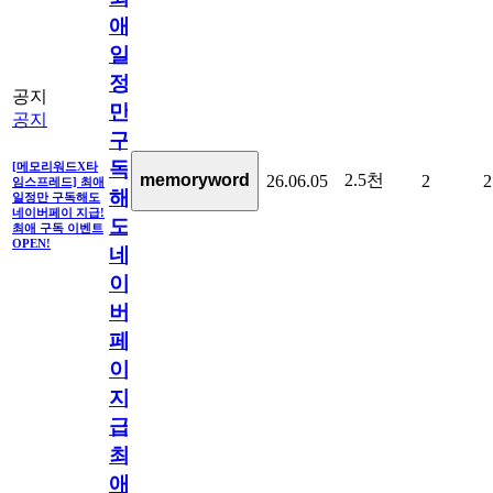
애
일
정
공지
만
공지
구
독
[메모리워드X타
2.5천
memoryword
26.06.05
2
2
임스프레드] 최애
해
일정만 구독해도
네이버페이 지급!
도
최애 구독 이벤트
OPEN!
네
이
버
페
이
지
급!
최
애