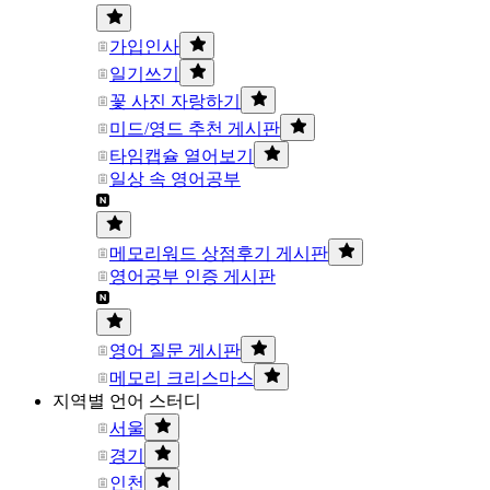
가입인사
일기쓰기
꽃 사진 자랑하기
미드/영드 추천 게시판
타임캡슐 열어보기
일상 속 영어공부
메모리워드 상점후기 게시판
영어공부 인증 게시판
영어 질문 게시판
메모리 크리스마스
지역별 언어 스터디
서울
경기
인천