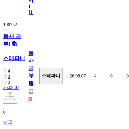
)
[
110
]
196752
틈새 공
부! 📚
틈
스테파니
새
공
4
부!
스테파니
26.08.07
4
0
0
0
0
📚
26.08.07
0
댓글