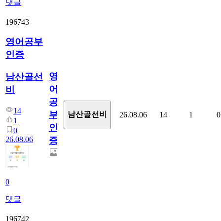
댓글
196743
영어공부
인증
영
남산골선
어
비
공
14
부
남산골선비
26.08.06
14
1
0
1
인
0
26.08.06
증
0
댓글
196742