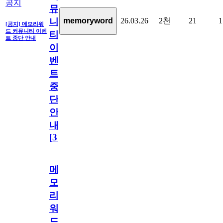
공지
뮤
26.03.26
2천
21
1
memoryword
니
[공지] 메모리워
드 커뮤니티 이벤
티
트 중단 안내
이
벤
트
중
단
안
내
[
31
]
메
모
리
워
드