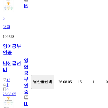
[
6
]
6
댓글
196728
영어공부
인증
영
남산골선
어
비
공
부
15
남산골선비
26.08.05
15
1
0
1
인
0
증
26.08.05
[
1
]