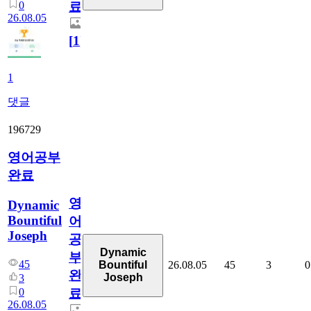
0
료
26.08.05
[
1
]
1
댓글
196729
영어공부
완료
영
Dynamic
Bountiful
어
Joseph
공
Dynamic
부
45
26.08.05
45
3
0
Bountiful
완
Joseph
3
0
료
26.08.05