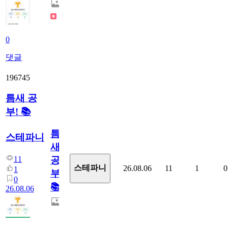
0
댓글
196745
틈새 공
부! 📚
틈
스테파니
새
11
공
스테파니
26.08.06
11
1
0
1
부!
0
📚
26.08.06