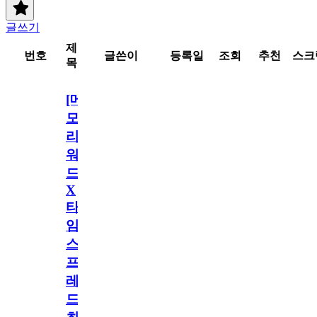
글쓰기
제
번호
글쓴이
등록일
조회
추천
스크
목
[메
모
리
워
드
X
타
임
스
프
레
드]