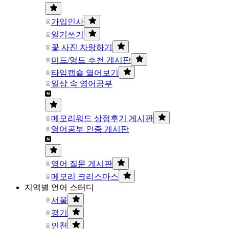
가입인사
일기쓰기
꽃 사진 자랑하기
미드/영드 추천 게시판
타임캡슐 열어보기
일상 속 영어공부
메모리워드 상점후기 게시판
영어공부 인증 게시판
영어 질문 게시판
메모리 크리스마스
지역별 언어 스터디
서울
경기
인천