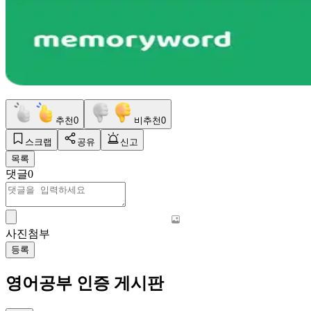
추천
0
비추천
0
스크랩
공유
신고
목록
댓글
0
사진첨부
등록
영어공부 인증 게시판