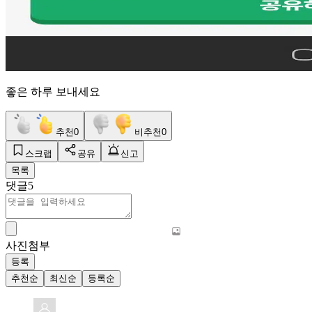
좋은 하루 보내세요
추천
0
비추천
0
스크랩
공유
신고
목록
댓글
5
사진첨부
등록
추천순
최신순
등록순