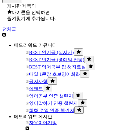
게시판 제목의
아이콘을 선택하면
즐겨찾기에 추가됩니다.
전체글
메모리워드 커뮤니티
BEST 인기글 (실시간)
BEST 인기글 (명예의 전당)
BEST 영어공부 팁 & 자료실
매일 1문장 초보영어회화
공지사항
이벤트
영어공부 인증 챌린지
영어말하기 인증 챌린지
회화 수업 인증 챌린지
메모리워드 게시판
자유이야기방