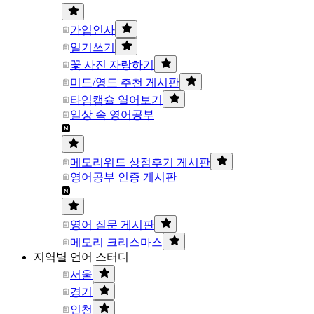
가입인사
일기쓰기
꽃 사진 자랑하기
미드/영드 추천 게시판
타임캡슐 열어보기
일상 속 영어공부
메모리워드 상점후기 게시판
영어공부 인증 게시판
영어 질문 게시판
메모리 크리스마스
지역별 언어 스터디
서울
경기
인천