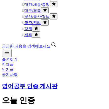
대전/세종/충청
대구/경북
부산/울산/경남
광주/전라
강원
제주
궁금한 내용을 검색해보세요
즐겨찾기
전체글
인기글
공지사항
영어공부 인증 게시판
오늘 인증