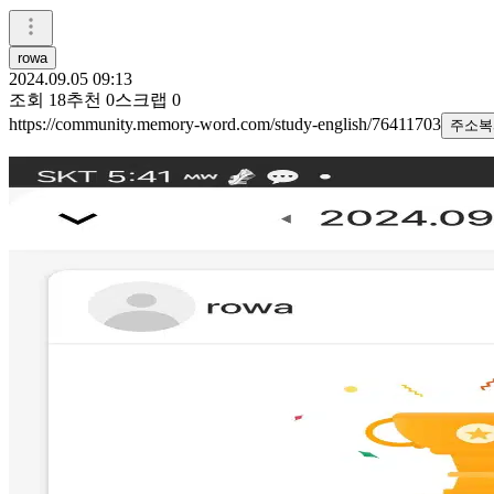
rowa
2024.09.05 09:13
조회
18
추천
0
스크랩
0
https://community.memory-word.com/study-english/76411703
주소복