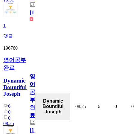
[
1
]
1
댓글
196760
영어공부
완료
영
Dynamic
어
Bountiful
공
Joseph
부
Dynamic
6
08:25
6
0
0
Bountiful
완
Joseph
0
료
0
08:25
[
1
]