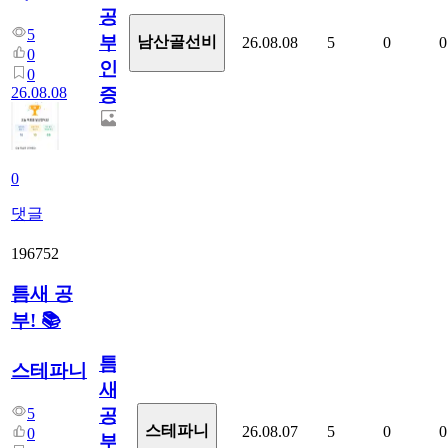
공
5
부
남산골선비
26.08.08
5
0
0
0
인
0
26.08.08
증
0
댓글
196752
틈새 공
부! 📚
틈
스테파니
새
5
공
스테파니
26.08.07
5
0
0
0
부!