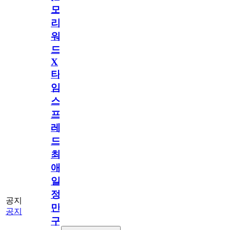
모
리
워
드
X
타
임
스
프
레
드]
최
애
일
정
공지
만
공지
구