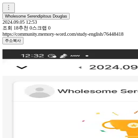
Wholesome Serendipitous Douglas
2024.09.05 12:53
조회
18
추천
0
스크랩
0
https://community.memory-word.com/study-english/76448418
주소복사