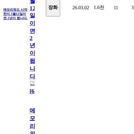
월
1.6천
장화
26.03.02
11
3
12
메모리워드 시작
한지 3월12일이
일
면 2년이 됩니다.
이
면
2
년
이
됩
니
다.
[
64
]
메
모
리
워