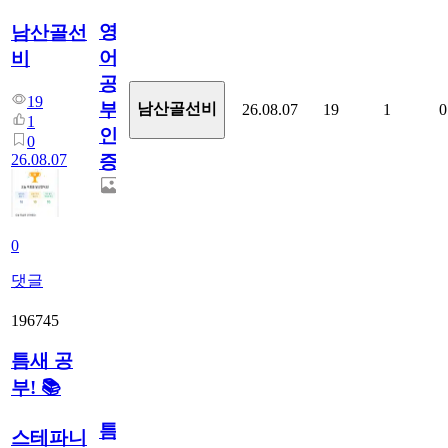
영
남산골선
어
비
공
19
부
남산골선비
26.08.07
19
1
0
1
인
0
26.08.07
증
0
댓글
196745
틈새 공
부! 📚
틈
스테파니