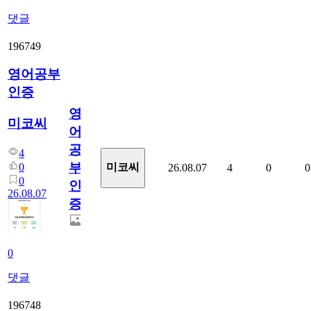
댓글
196749
영어공부
인증
영
미코씨
어
공
4
부
0
미코씨
26.08.07
4
0
0
0
인
26.08.07
증
0
댓글
196748