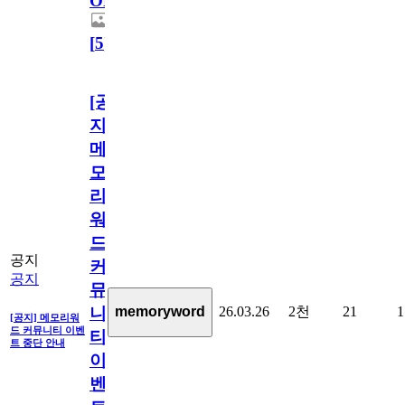
OPEN!
[
5
]
[공
지]
메
모
리
워
드
공지
커
공지
뮤
26.03.26
2천
21
1
memoryword
니
[공지] 메모리워
드 커뮤니티 이벤
티
트 중단 안내
이
벤