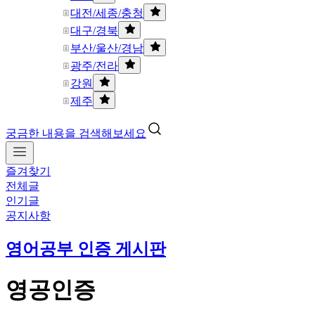
대전/세종/충청
대구/경북
부산/울산/경남
광주/전라
강원
제주
궁금한 내용을 검색해보세요
즐겨찾기
전체글
인기글
공지사항
영어공부 인증 게시판
영공인증