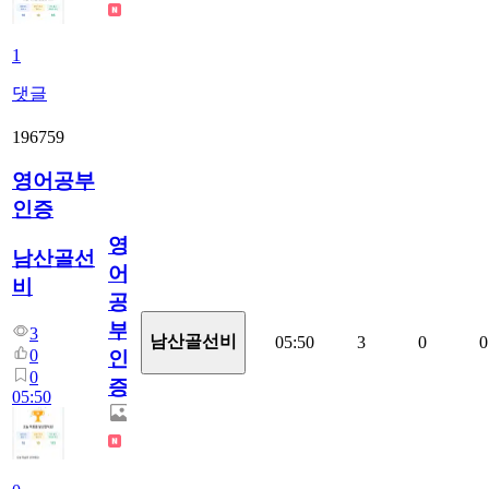
1
댓글
196759
영어공부
인증
영
남산골선
어
비
공
부
3
남산골선비
05:50
3
0
0
0
인
0
증
05:50