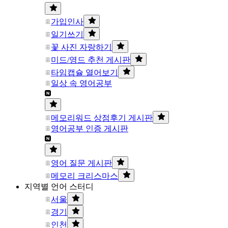
가입인사
일기쓰기
꽃 사진 자랑하기
미드/영드 추천 게시판
타임캡슐 열어보기
일상 속 영어공부
메모리워드 상점후기 게시판
영어공부 인증 게시판
영어 질문 게시판
메모리 크리스마스
지역별 언어 스터디
서울
경기
인천