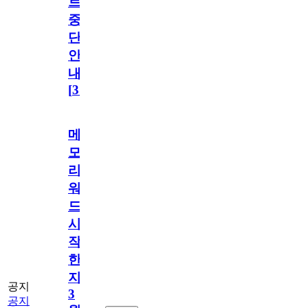
트
중
단
안
내
[
31
]
메
모
리
워
드
시
작
한
지
공지
3
공지