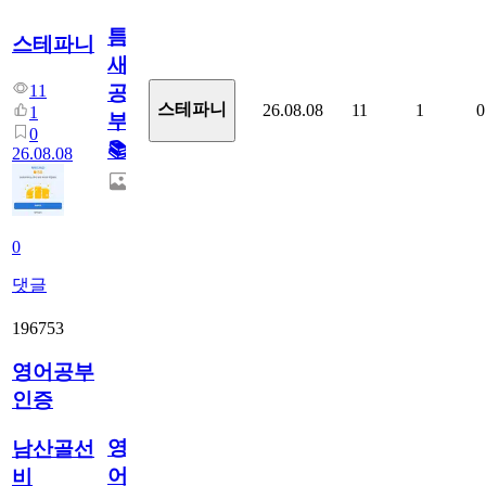
틈
스테파니
새
11
공
스테파니
26.08.08
11
1
0
1
부!
0
📚
26.08.08
0
댓글
196753
영어공부
인증
영
남산골선
어
비