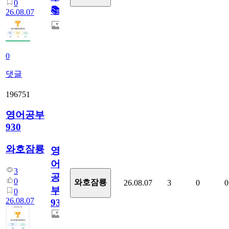
0
📚
26.08.07
0
댓글
196751
영어공부
930
와호잠룡
영
어
3
공
0
와호잠룡
26.08.07
3
0
0
부
0
26.08.07
930