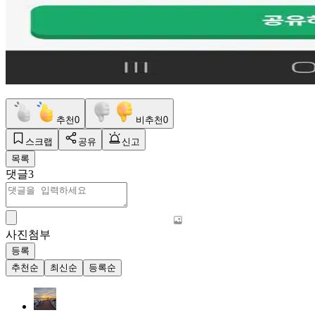
추천
0
비추천
0
스크랩
공유
신고
목록
댓글
3
사진첨부
등록
추천순
최신순
등록순