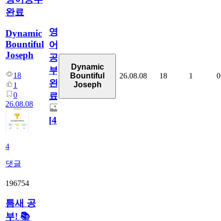
완료
영
Dynamic
Bountiful
어
Joseph
공
Dynamic
부
18
26.08.08
18
1
0
Bountiful
완
Joseph
1
0
료
26.08.08
[
4
]
4
댓글
196754
틈새 공
부! 📚