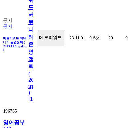
드
커
공지
뮤
공지
니
티
메모리워드
23.11.01
9.6천
29
9
메모리워드 커뮤
니티 운영정책 (
운
2023.11.1 update
)
영
정
책
(
2023.11.1
update
)
[
110
]
196765
영어공부