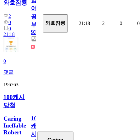
영
와호잠룡
어
공
2
0
와호잠룡
21:18
2
0
0
부
0
932
21:18
0
댓글
196763
100캐시
당첨
100
Caring
Ineffable
캐
Robert
시
Caring