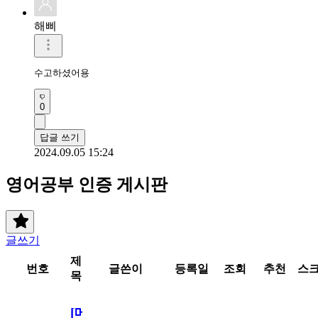
해삐
수고하셨어용
0
답글 쓰기
2024.09.05 15:24
영어공부 인증 게시판
글쓰기
제
번호
글쓴이
등록일
조회
추천
스
목
[메