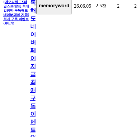
독
[메모리워드X타
2.5천
memoryword
26.06.05
2
2
임스프레드] 최애
해
일정만 구독해도
네이버페이 지급!
도
최애 구독 이벤트
OPEN!
네
이
버
페
이
지
급!
최
애
구
독
이
벤
트