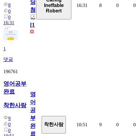
당
8
16:31
8
0
0
Ineffable
첨
Robert
0
0
16:31
[
1
]
1
댓글
196761
영어공부
완료
영
어
착한사람
공
부
9
0
착한사람
10:51
9
0
0
완
0
료
10:51